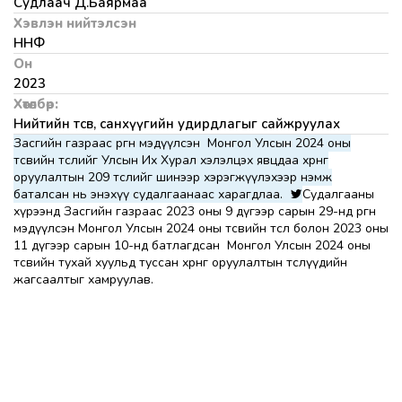
Судлаач Д.Баярмаа
Хэвлэн нийтэлсэн
ННФ
Он
2023
Хөтөлбөр:
Нийтийн төсөв, санхүүгийн удирдлагыг сайжруулах
Засгийн газраас өргөн мэдүүлсэн Монгол Улсын 2024 оны
төсвийн төслийг Улсын Их Хурал хэлэлцэх явцдаа хөрөнгө
оруулалтын 209 төслийг шинээр хэрэгжүүлэхээр нэмж
баталсан нь энэхүү судалгаанаас харагдлаа.
Судалгааны
хүрээнд Засгийн газраас 2023 оны 9 дүгээр сарын 29-нд өргөн
мэдүүлсэн Монгол Улсын 2024 оны төсвийн төсөл болон 2023 оны
11 дүгээр сарын 10-нд батлагдсан Монгол Улсын 2024 оны
төсвийн тухай хуульд туссан хөрөнгө оруулалтын төслүүдийн
жагсаалтыг хамруулав.