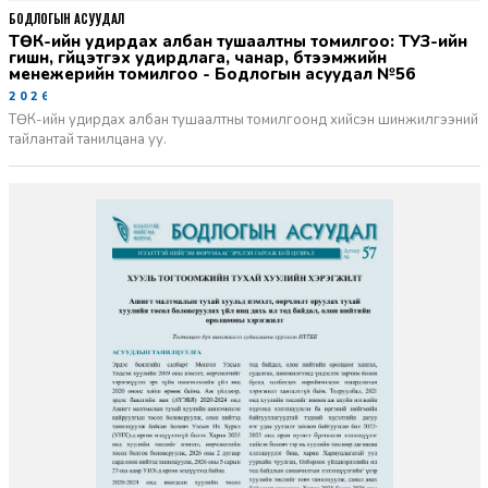
БОДЛОГЫН АСУУДАЛ
ТӨК-ийн удирдах албан тушаалтны томилгоо: ТУЗ-ийн
гишүүн, гүйцэтгэх удирдлага, чанар, бүтээмжийн
менежерийн томилгоо - Бодлогын асуудал №56
2026-06-02
ТӨК-ийн удирдах албан тушаалтны томилгоонд хийсэн шинжилгээний
тайлантай танилцана уу.