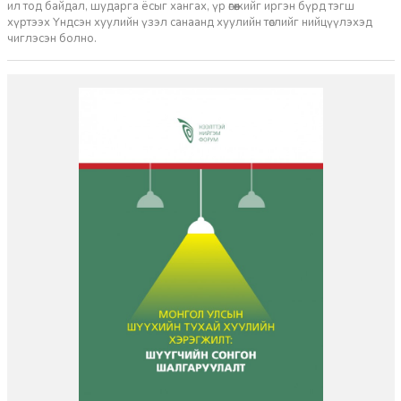
ил тод байдал, шударга ёсыг хангах, үр өгөөжийг иргэн бүрд тэгш
хүртээх Үндсэн хуулийн үзэл санаанд хуулийн төслийг нийцүүлэхэд
чиглэсэн болно.