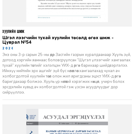
ХУУЛИЙН ШҮҮМЖ
Шүгэл үлээгчийн тухай хуулийн төсөлд өгөх шүүмж -
Цуврал №54
2026-07-27
Энэ оны 3-р сарын 25-ны өдөр Засгийн газрын хуралдаанаар Хууль зүй,
дотоод хэргийн яамнаас боловсруулсан “Шүгэл үлээгчийг хамгаалах
тухай” хуулийн төслийг хэлэлцэн УИХ-д өргөн барихаар шийдвэрлэлээ.
Ийнхүү нийтийн эрх ашгийг зүй бус нөлөөллөөс хамгаалахад чухал ач
холбогдолтой хуулийн төсөл олон жил яригдсаны эцэст УИХ-д өргөн
баригдахаар болжээ. Хууль үр нөлөөтэй хэрэгжих нөхцөл, учирч болох
эрсдэлийн хувьд ач холбогдолтой гэж үзсэн асуудлуудыг дор
сийрүүллээ.