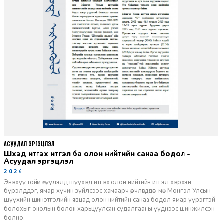
АСУУДАЛ ЭРГЭЦҮҮЛЭЛ
Шүүхэд итгэх итгэл ба олон нийтийн санаа бодол -
Асуудал эргэцүүлэл
2026-06-11
Энэхүү тойм өгүүлэлд шүүхэд итгэх олон нийтийн итгэл хэрхэн
бүрэлддэг, ямар хүчин зүйлсээс хамаарч өөрчлөгддөг, мөн Монгол Улсын
шүүхийн шинэтгэлийн явцад олон нийтийн санаа бодол ямар үүрэгтэй
болохыг онолын болон харьцуулсан судалгааны үүднээс шинжилсэн
болно.