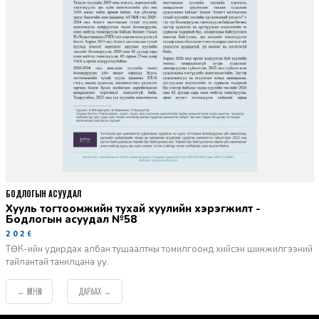
БОДЛОГЫН АСУУДАЛ
Хууль тогтоомжийн тухай хуулийн хэрэгжилт -
Бодлогын асуудал №58
2026-06-02
ТӨК-ийн удирдах албан тушаалтны томилгоонд хийсэн шинжилгээний
тайлантай танилцана уу.
ӨМНӨХ
ДАРААХ
←
→