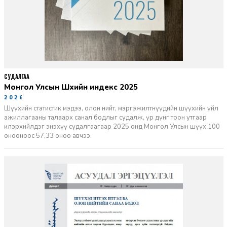
СУДАЛГАА
Монгол Улсын Шүүхийн индекс 2025
2026-06-11
Шүүхийн статистик мэдээ, олон нийт, мэргэжилтнүүдийн шүүхийн үйл
ажиллагааны талаарх санал бодлыг судалж, үр дүнг тоон утгаар
илэрхийлдэг энэхүү судалгаагаар 2025 онд Монгол Улсын шүүх 100
онооноос 57,33 оноо авчээ.