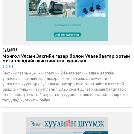
СУДАЛГАА
Монгол Улсын Засгийн газар болон Улаанбаатар хотын
мега төслүүдийн шинэчилсэн зураглал
2026-06-29
Засгийн газрын 14, нийслэлийн 24 мега төслийн эдийн засгийн
үндэслэл, нийгмийн үр нөлөө, хэрэгжилтийн явц, санхүүжилтийн
үндэслэл, хууль эрх зүйн дагалдах процесс, олон нийтэд нээлттэй
байдлын түвшний зураглалыг 2026 оны 4 дүгээр сарын байдлаарх
олон нийтэд нээлттэй мэдээлэлд суурилан шинэчлэснийг сонирхогч
талуудад хүргүүлж байна.