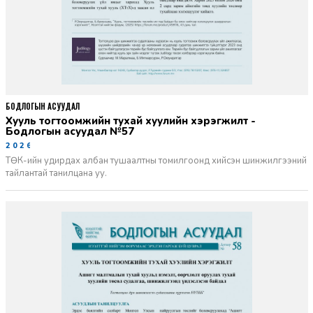
БОДЛОГЫН АСУУДАЛ
Хууль тогтоомжийн тухай хуулийн хэрэгжилт -
Бодлогын асуудал №57
2026-06-02
ТӨК-ийн удирдах албан тушаалтны томилгоонд хийсэн шинжилгээний
тайлантай танилцана уу.