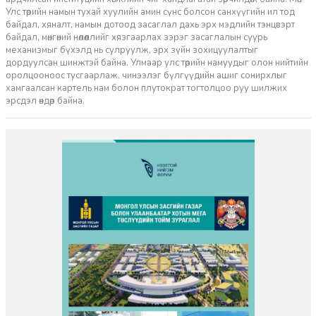
Улс төрийн намын тухай хуулийн амин сүнс болсон санхүүгийн ил тод
байдал, хяналт, намын дотоод засаглал дахь эрх мэдлийн тэнцвэрт
байдал, мөнгөний нөлөөллийг хязгаарлах зэрэг засаглалын суурь
механизмыг бүхэлд нь сулруулж, эрх зүйн зохицуулалтыг
дордуулсан шинжтэй байна. Улмаар улс төрийн намуудыг олон нийтийн
оролцооноос тусгаарлаж, чинээлэг бүлгүүдийн ашиг сонирхлыг
хамгаалсан картель нам болон плутократ тогтолцоо руу шилжих
эрсдэл өндөр байна.