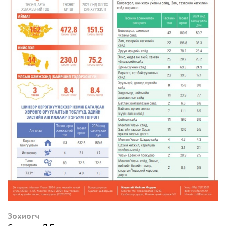
Зохиогч