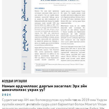
АСУУДАЛ ЭРГЭЦҮҮЛЭЛ
Намын ардчиллаас даргын засаглал: Эрх зүйн
шинэчлэлээс ухрах уу?
2026-07-08
Судалгаагаар АН-аас боловсруулсан хуулийн төсөл нь 2019 оны Үндсэн
хуулийн нэмэлт, өөрчлөлтийн суурь үзэл баримтлал болон Монгол Улсын
ардчилсан институцийн хөгжлийн чиг хандлагатай зөрчилдөж байна. Мөн