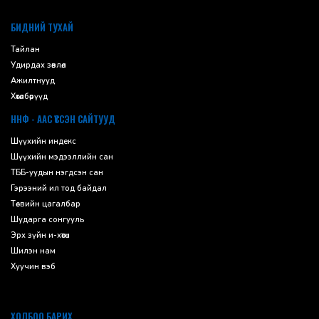
default
БИДНИЙ ТУХАЙ
Тайлан
Удирдах зөвлөл
Ажилтнууд
Хөтөлбөрүүд
ННФ - ААС ҮҮССЭН САЙТУУД
Шүүхийн индекс
Шүүхийн мэдээллийн сан
ТББ-уудын нэгдсэн сан
Гэрээний ил тод байдал
Төсвийн цагалбар
Шударга сонгууль
Эрх зүйн и-хөтөч
Шилэн нам
Хуучин вэб
ХОЛБОО БАРИХ