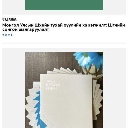
СУДАЛГАА
Монгол Улсын Шүүхийн тухай хуулийн хэрэгжилт: Шүүгчийн
сонгон шалгаруулалт
2026-06-19