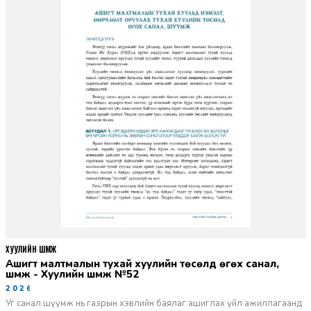
ХУУЛИЙН ШҮҮМЖ
Ашигт малтмалын тухай хуулийн төсөлд өгөх санал,
шүүмж - Хуулийн шүүмж №52
2026-06-29
Уг санал шүүмж нь газрын хэвлийн баялаг ашиглах үйл ажиллагаанд