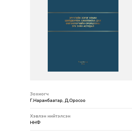
Зохиогч
Г.Наранбаатар, Д.Оросоо
Хэвлэн нийтэлсэн
ННФ