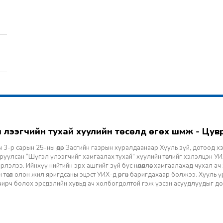
гэл үлээгчийн тухай хуулийн төсөлд өгөх шүүмж - Цу
 3-р сарын 25-ны өдөр Засгийн газрын хуралдаанаар Хууль зүй, дотоод х
уулсан “Шүгэл үлээгчийг хамгаалах тухай” хуулийн төслийг хэлэлцэн УИХ
лэлээ. Ийнхүү нийтийн эрх ашгийг зүй бус нөлөөллөөс хамгаалахад чухал а
 төсөл олон жил яригдсаны эцэст УИХ-д өргөн баригдахаар болжээ. Хууль үр
 учирч болох эрсдэлийн хувьд ач холбогдолтой гэж үзсэн асуудлуудыг д