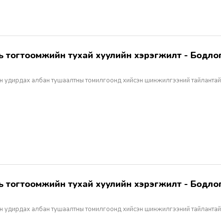
н удирдах албан тушаалтны томилгоонд хийсэн шинжилгээний тайлантай
н удирдах албан тушаалтны томилгоонд хийсэн шинжилгээний тайлантай