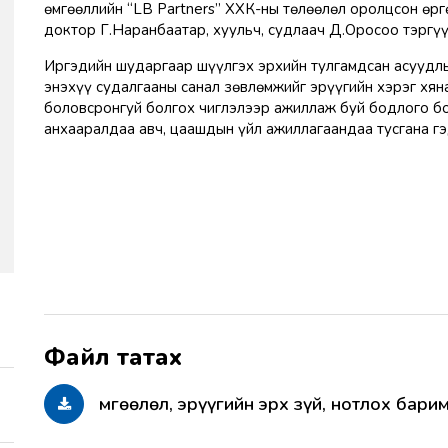
өмгөөллийн “LB Partners” ХХК-ны төлөөлөл оролцсон өрг
доктор Г.Наранбаатар, хуульч, судлаач Д.Оросоо тэргүү
Иргэдийн шударгаар шүүлгэх эрхийн тулгамдсан асуудлы
энэхүү судалгааны санал зөвлөмжийг эрүүгийн хэрэг хя
боловсронгуй болгох чиглэлээр ажиллаж буй бодлого б
анхааралдаа авч, цаашдын үйл ажиллагаандаа тусгана гэ
Өмгөөлөл, эрүүгийн эрх зүй, нотлох бари