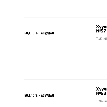
Хууль тогтоомжийн тухай хуулийн хэрэгжилт - Бодлогын асуудал
2026-06-02
№57
БОДЛОГЫН АСУУДАЛ
ТӨК-ий
Хууль тогтоомжийн тухай хуулийн хэрэгжилт - Бодлогын асуудал
2026-06-02
№58
БОДЛОГЫН АСУУДАЛ
ТӨК-ий