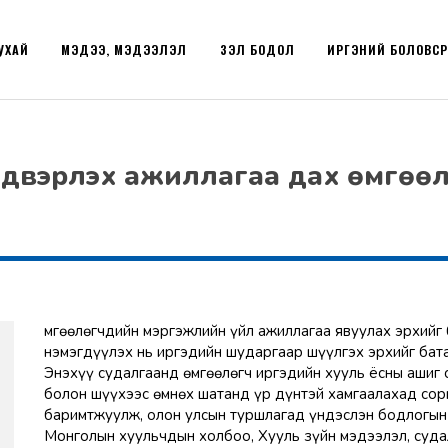
УХАЙ
МЭДЭЭ, МЭДЭЭЛЭЛ
ҮЗЭЛ БОДОЛ
ИРГЭНИЙ БОЛОВС
ийдвэрлэх ажиллагаа дах өмгөө
Өмгөөлөгчдийн мэргэжлийн үйл ажиллагаа явуулах эрхийг
нэмэгдүүлэх нь иргэдийн шударгаар шүүлгэх эрхийг бата
Энэхүү судалгаанд өмгөөлөгч иргэдийн хууль ёсны ашиг
болон шүүхээс өмнөх шатанд үр дүнтэй хамгаалахад сор
баримтжуулж, олон улсын туршлагад үндэслэн бодлогын
Монголын хуульчдын холбоо, Хууль зүйн мэдээлэл, суда