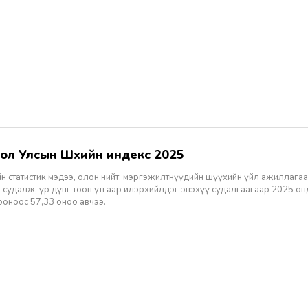
гол Улсын Шүүхийн индекс 2025
н статистик мэдээ, олон нийт, мэргэжилтнүүдийн шүүхийн үйл ажиллагаа
 судалж, үр дүнг тоон утгаар илэрхийлдэг энэхүү судалгаагаар 2025 о
ооноос 57,33 оноо авчээ.