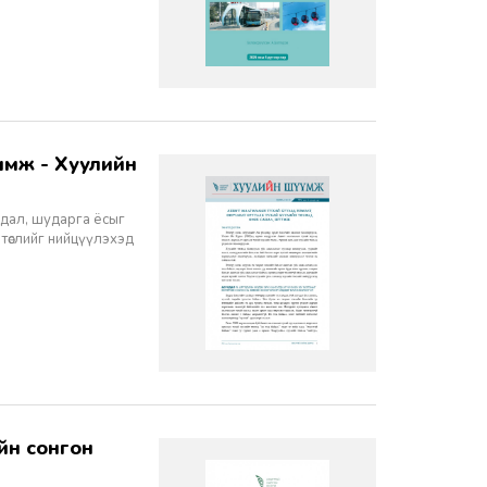
йдал, шударга ёсыг
 төслийг нийцүүлэхэд