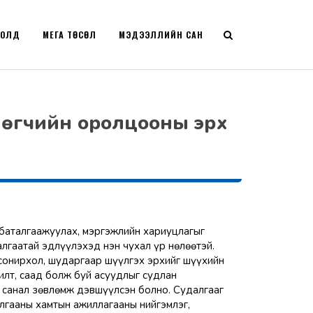
РОЛД
МЕГА ТӨСӨЛ
МЭДЭЭЛЛИЙН САН
лөгчийн оролцооны эрх
 баталгаажуулах, мэргэжлийн хариуцлагыг
лгаатай эдлүүлэхэд нэн чухал үр нөлөөтэй.
 сонирхол, шударгаар шүүлгэх эрхийг шүүхийн
илт, саад болж буй асуудлыг судлан
 санал зөвлөмж дэвшүүлсэн болно. Судалгааг
лгааны хамтын ажиллагааны нийгэмлэг,