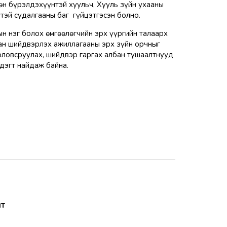
өн бүрэлдэхүүнтэй хуульч, Хууль зүйн ухааны
тэй судалгааны баг гүйцэтгэсэн болно.
н нэг болох өмгөөлөгчийн эрх үүргийн талаарх
нан шийдвэрлэх ажиллагааны эрх зүйн орчныг
оловсруулах, шийдвэр гаргах албан тушаалтнууд
дэгт найдаж байна.
мт