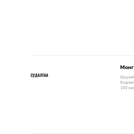
Мон
2026-06-11
СУДАЛГАА
Шүүхий
бодлыг
100 он