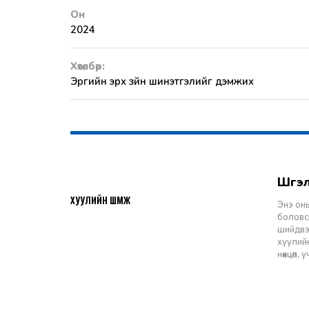
Он
2024
Хөтөлбөр:
Эрүүгийн эрх зүйн шинэтгэлийг дэмжих
Шү
2026-07-27
ХУУЛИЙН ШҮҮМЖ
Энэ оны
боловср
шийдвэр
хуулийн
нөхцөл,