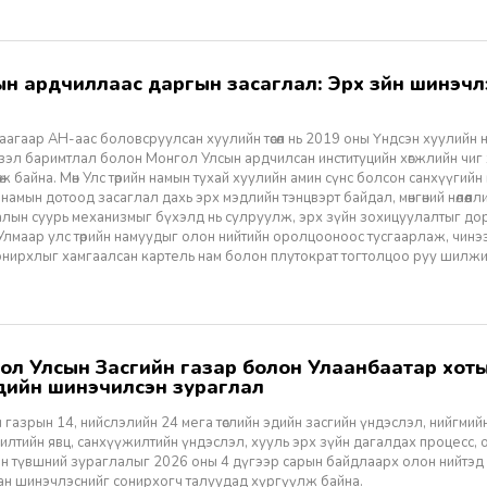
агаар АН-аас боловсруулсан хуулийн төсөл нь 2019 оны Үндсэн хуулийн нэм
үзэл баримтлал болон Монгол Улсын ардчилсан институцийн хөгжлийн чиг
өж байна. Мөн Улс төрийн намын тухай хуулийн амин сүнс болсон санхүүгийн
 намын дотоод засаглал дахь эрх мэдлийн тэнцвэрт байдал, мөнгөний нөлөөл
алын суурь механизмыг бүхэлд нь сулруулж, эрх зүйн зохицуулалтыг д
 Улмаар улс төрийн намуудыг олон нийтийн оролцооноос тусгаарлаж, чин
нирхлыг хамгаалсан картель нам болон плутократ тогтолцоо руу шилжих 
үүдийн шинэчилсэн зураглал
 газрын 14, нийслэлийн 24 мега төслийн эдийн засгийн үндэслэл, нийгмийн үр
лтийн явц, санхүүжилтийн үндэслэл, хууль эрх зүйн дагалдах процесс, 
н түвшний зураглалыг 2026 оны 4 дүгээр сарын байдлаарх олон нийтэд
ан шинэчлэснийг сонирхогч талуудад хүргүүлж байна.