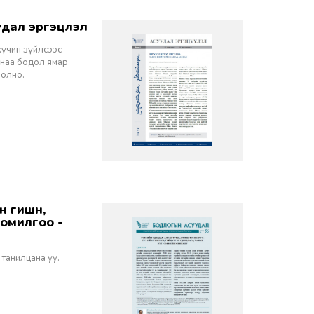
дал эргэцүүлэл
хүчин зүйлсээс
санаа бодол ямар
болно.
томилгоо -
 танилцана уу.