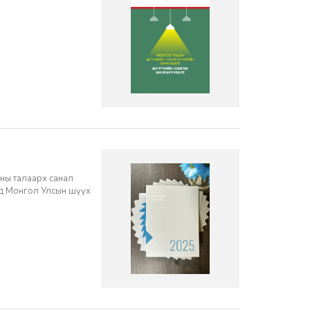
ны талаарх санал
нд Монгол Улсын шүүх