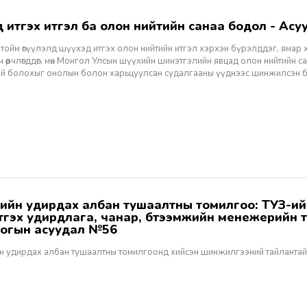
хэд итгэх итгэл ба олон нийтийн санаа бодол - Асуу
тойм өгүүлэлд шүүхэд итгэх олон нийтийн итгэл хэрхэн бүрэлддэг, ямар 
 өөрчлөгддөг, мөн Монгол Улсын шүүхийн шинэтгэлийн явцад олон нийтийн 
эй болохыг онолын болон харьцуулсан судалгааны үүднээс шинжилсэн 
этгэх удирдлага, чанар, бүтээмжийн менежерийн 
огын асуудал №56
н удирдах албан тушаалтны томилгоонд хийсэн шинжилгээний тайлантай