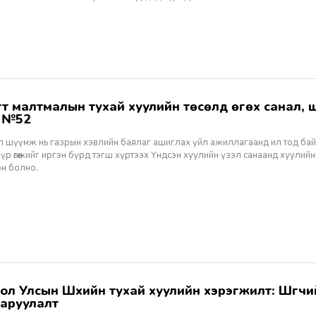
ж №52
ал шүүмж нь газрын хэвлийн баялаг ашиглах үйл ажиллагаанд ил тод ба
 үр өгөөжийг иргэн бүрд тэгш хүртээх Үндсэн хуулийн үзэл санаанд хуулийн
эн болно.
аруулалт