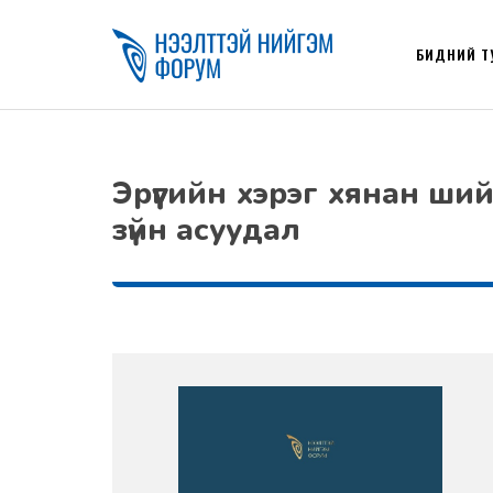
БИДНИЙ Т
Эрүүгийн хэрэг хянан ш
зүйн асуудал