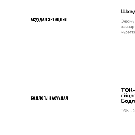
Шүү
2026-06-11
АСУУДАЛ ЭРГЭЦҮҮЛЭЛ
Энэхүү 
хамаарч
үүрэгт
ТӨК-ийн удирдах албан тушаалтны томилгоо: ТУЗ-ийн гишүүн,
2026-06-02
гүйц
БОДЛОГЫН АСУУДАЛ
Бодл
ТӨК-ий