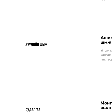
Ашигт малтмалын тухай хуулийн төсөлд өгөх санал, шүүмж - Хуулийн
2026-06-29
шүүм
ХУУЛИЙН ШҮҮМЖ
Уг сан
хангах,
чиглэс
Монгол Улсын Шүүхийн тухай хуулийн хэрэгжилт: Шүүгчийн сонгон
2026-06-19
шалг
СУДАЛГАА