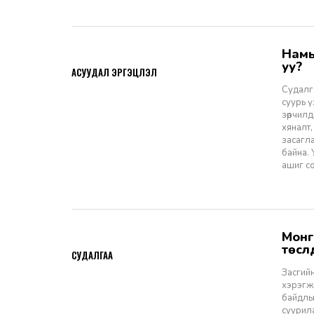
Намын ардчиллаас даргын засаглал: Эрх зүйн шинэчлэлээс ухрах
2026-07-08
уу?
АСУУДАЛ ЭРГЭЦҮҮЛЭЛ
Судалга
суурь 
зөрчилд
хяналт,
засагл
байна.
ашиг со
Монгол Улсын Засгийн газар болон Улаанбаатар хотын мега
2026-06-29
төсл
СУДАЛГАА
Засгийн
хэрэгжи
байдлы
суурил