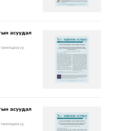
 танилцана уу.
 танилцана уу.