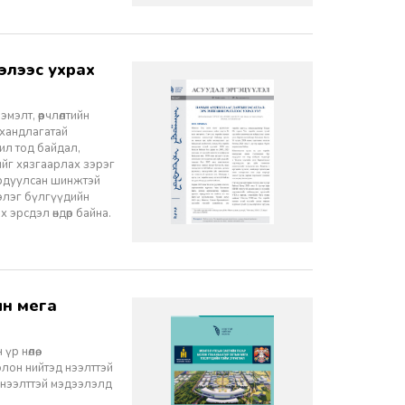
элт, өөрчлөлтийн
 хандлагатай
 ил тод байдал,
лийг хязгаарлах зэрэг
ордуулсан шинжтэй
ээлэг бүлгүүдийн
эрсдэл өндөр байна.
 нөлөө,
олон нийтэд нээлттэй
 нээлттэй мэдээлэлд