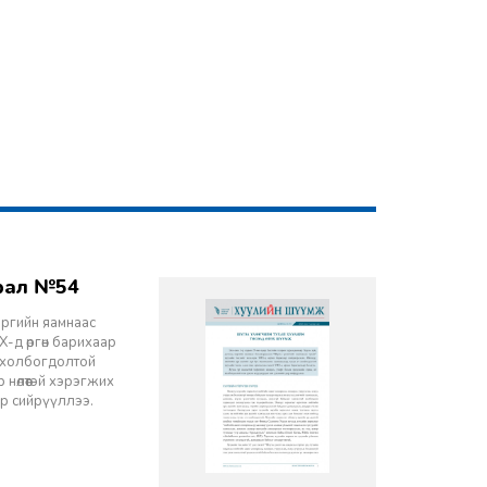
врал №54
эргийн яамнаас
-д өргөн барихаар
ч холбогдолтой
 нөлөөтэй хэрэгжих
ор сийрүүллээ.