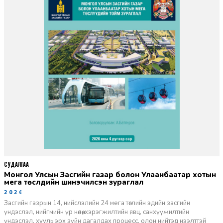
СУДАЛГАА
Монгол Улсын Засгийн газар болон Улаанбаатар хотын
мега төслүүдийн шинэчилсэн зураглал
2026-06-29
Засгийн газрын 14, нийслэлийн 24 мега төслийн эдийн засгийн
үндэслэл, нийгмийн үр нөлөө, хэрэгжилтийн явц, санхүүжилтийн
үндэслэл, хууль эрх зүйн дагалдах процесс, олон нийтэд нээлттэй