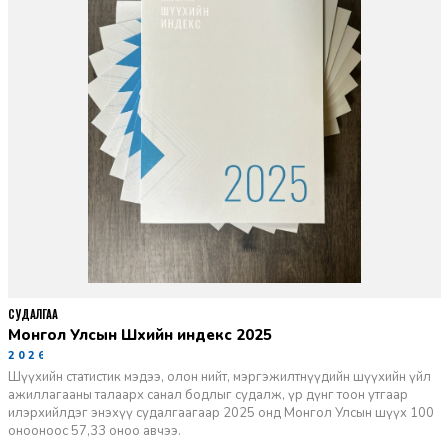
СУДАЛГАА
Монгол Улсын Шүүхийн индекс 2025
2026-06-11
Шүүхийн статистик мэдээ, олон нийт, мэргэжилтнүүдийн шүүхийн үйл
ажиллагааны талаарх санал бодлыг судалж, үр дүнг тоон утгаар
илэрхийлдэг энэхүү судалгаагаар 2025 онд Монгол Улсын шүүх 100
онооноос 57,33 оноо авчээ.