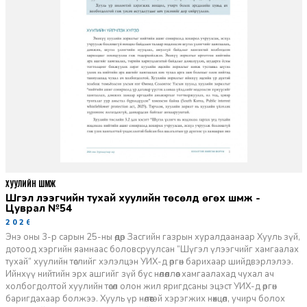
ХУУЛИЙН ШҮҮМЖ
Шүгэл үлээгчийн тухай хуулийн төсөлд өгөх шүүмж -
Цуврал №54
2026-07-27
Энэ оны 3-р сарын 25-ны өдөр Засгийн газрын хуралдаанаар Хууль зүй,
дотоод хэргийн яамнаас боловсруулсан “Шүгэл үлээгчийг хамгаалах
тухай” хуулийн төслийг хэлэлцэн УИХ-д өргөн барихаар шийдвэрлэлээ.
Ийнхүү нийтийн эрх ашгийг зүй бус нөлөөллөөс хамгаалахад чухал ач
холбогдолтой хуулийн төсөл олон жил яригдсаны эцэст УИХ-д өргөн
баригдахаар болжээ. Хууль үр нөлөөтэй хэрэгжих нөхцөл, учирч болох