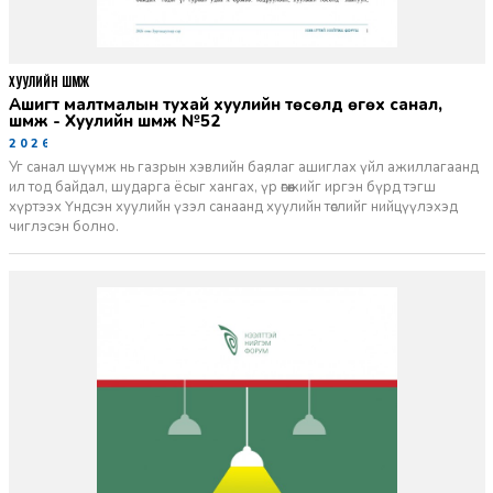
ХУУЛИЙН ШҮҮМЖ
Ашигт малтмалын тухай хуулийн төсөлд өгөх санал,
шүүмж - Хуулийн шүүмж №52
2026-06-29
Уг санал шүүмж нь газрын хэвлийн баялаг ашиглах үйл ажиллагаанд
ил тод байдал, шударга ёсыг хангах, үр өгөөжийг иргэн бүрд тэгш
хүртээх Үндсэн хуулийн үзэл санаанд хуулийн төслийг нийцүүлэхэд
чиглэсэн болно.