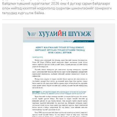
байдлын түвшний зураглалыг 2026 оны 4 дүгээр сарын байдлаарх
олон нийтэд нээлттэй мэдээлэлд суурилан шинэчлэснийг сонирхогч
талуудад хүргүүлж байна.