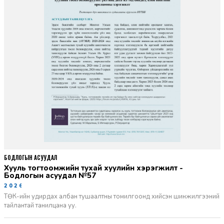
БОДЛОГЫН АСУУДАЛ
Хууль тогтоомжийн тухай хуулийн хэрэгжилт -
Бодлогын асуудал №57
2026-06-02
ТӨК-ийн удирдах албан тушаалтны томилгоонд хийсэн шинжилгээний
тайлантай танилцана уу.