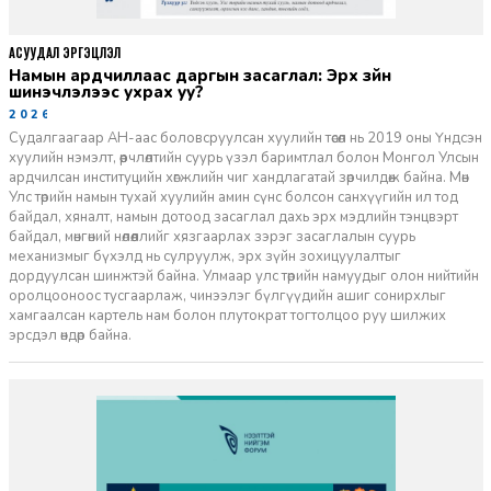
АСУУДАЛ ЭРГЭЦҮҮЛЭЛ
Намын ардчиллаас даргын засаглал: Эрх зүйн
шинэчлэлээс ухрах уу?
2026-07-08
Судалгаагаар АН-аас боловсруулсан хуулийн төсөл нь 2019 оны Үндсэн
хуулийн нэмэлт, өөрчлөлтийн суурь үзэл баримтлал болон Монгол Улсын
ардчилсан институцийн хөгжлийн чиг хандлагатай зөрчилдөж байна. Мөн
Улс төрийн намын тухай хуулийн амин сүнс болсон санхүүгийн ил тод
байдал, хяналт, намын дотоод засаглал дахь эрх мэдлийн тэнцвэрт
байдал, мөнгөний нөлөөллийг хязгаарлах зэрэг засаглалын суурь
механизмыг бүхэлд нь сулруулж, эрх зүйн зохицуулалтыг
дордуулсан шинжтэй байна. Улмаар улс төрийн намуудыг олон нийтийн
оролцооноос тусгаарлаж, чинээлэг бүлгүүдийн ашиг сонирхлыг
хамгаалсан картель нам болон плутократ тогтолцоо руу шилжих
эрсдэл өндөр байна.