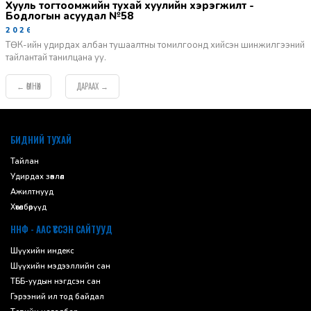
Хууль тогтоомжийн тухай хуулийн хэрэгжилт -
Бодлогын асуудал №58
2026-06-02
ТӨК-ийн удирдах албан тушаалтны томилгоонд хийсэн шинжилгээний
тайлантай танилцана уу.
ӨМНӨХ
ДАРААХ
←
→
default
БИДНИЙ ТУХАЙ
Тайлан
Удирдах зөвлөл
Ажилтнууд
Хөтөлбөрүүд
ННФ - ААС ҮҮССЭН САЙТУУД
Шүүхийн индекс
Шүүхийн мэдээллийн сан
ТББ-уудын нэгдсэн сан
Гэрээний ил тод байдал