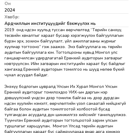
Он
2024
Хөтөлбөр:
Ардчиллын институцүүдийг бэхжүүлэх нь
2019 онд Үндсэн хуульд туссан өөрчлөлтөд “Төрийн санхүү,
төсвийн хяналтыг хараат бусаар хэрэгжүүлэх байгууллагын
бүрэн эрх, зохион байгуулалт, үйл ажиллагааны журмыг
хуулиар тогтооно” гэж заажээ. Энэ байгууллага нь төрийн
аудитын байгууллага юм. Тогтолцооны хувьд Монгол улс
ганцаарчилсан удирдлагатай Ерөнхий аудиторын загварыг
нэвтрүүлсэн. Ийм загварын институцийн хараат бус байдлыг
хангахад Ерөнхий аудиторын томилгоо нь шууд нөлөө бүхий
чухал асуудал байдаг.
Энэхүү бодлогын цувралд Улсын Их Хурал Монгол Улсын
Ерөнхий аудиторыг томилохдоо УИХ-ын даргын нэр
дэвшүүлсний үндсэн дээр томилж байгаа нь дээр дурдсан
Үндсэн хуулийн нэмэлт, өөрчлөлтийн үзэл санаатай нийцэхгүй
байгаа болон аудитын томилгоотой холбоотой бусад
тулгамдсан асуудалд дүн шинжилгээ хийснийг танилцуулжээ.
Түүнчлэн Ерөнхий аудиторын тогтолцоотой зарим улсын
туршлагыг харьцуулан, Монгол Улсад төрийн аудитын
байгууллагын хараат бус сайжруулахад ямар арга хэмжээ