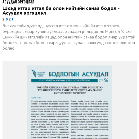
АСУУДАЛ ЭРГЭЦҮҮЛЭЛ
Шүүхэд итгэх итгэл ба олон нийтийн санаа бодол -
Асуудал эргэцүүлэл
2026-06-11
Энэхүү тойм өгүүлэлд шүүхэд итгэх олон нийтийн итгэл хэрхэн
бүрэлддэг, ямар хүчин зүйлсээс хамаарч өөрчлөгддөг, мөн Монгол Улсын
шүүхийн шинэтгэлийн явцад олон нийтийн санаа бодол ямар үүрэгтэй
болохыг онолын болон харьцуулсан судалгааны үүднээс шинжилсэн
болно.