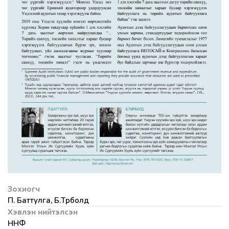
Зохиогч
П. Баттулга, Б.Төрболд
Хэвлэн нийтэлсэн
ННФ