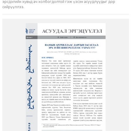
эрсдэлийн хувьд ач холбогдолтой гэж үзсэн асуудлуудыг дор
сийрүүллээ.