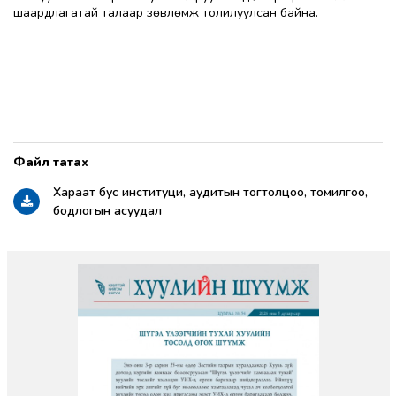
шаардлагатай талаар зөвлөмж толилуулсан байна.
Хараат бус институци, аудитын тогтолцоо, томилгоо,
бодлогын асуудал