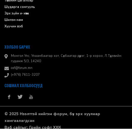
Төсвийн цагалбар
Шударга сонгууль
Эрх зүйн и-хөтөч
Шилэн нам
Хуучин вэб
ХОЛБОО БАРИХ
Монгол Улс, Улаанбаатар хот, Сүхбаатар дүүрэг, 1-р хороо, ​Л.Түдэвийн
гудамж 5/3, 14240
osf@forum.mn
(+976) 7611-3207
СОШИАЛ ХОЛБООСУУД
© 2025 Нээлттэй нийгэм форум, бүх эрх хуулиар
хамгаалагдсан
Вэб сайт
ыг:
Грийн софт ХХК