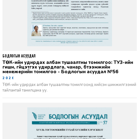
БОДЛОГЫН АСУУДАЛ
ТӨК-ийн удирдах албан тушаалтны томилгоо: ТУЗ-ийн
гишүүн, гүйцэтгэх удирдлага, чанар, бүтээмжийн
менежерийн томилгоо - Бодлогын асуудал №56
2026-06-02
ТӨК-ийн удирдах албан тушаалтны томилгоонд хийсэн шинжилгээний
тайлантай танилцана уу.