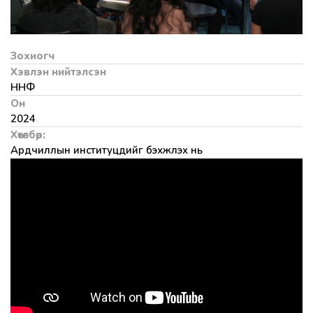
Зохиогч
Хэвлэн нийтэлсэн
ННФ
Он
2024
Хөтөлбөр:
Ардчиллын институцүүдийг бэхжүүлэх нь