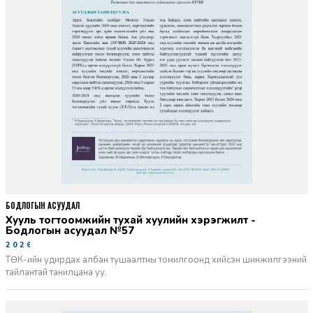
БОДЛОГЫН АСУУДАЛ
Хууль тогтоомжийн тухай хуулийн хэрэгжилт -
Бодлогын асуудал №57
2026-06-02
ТӨК-ийн удирдах албан тушаалтны томилгоонд хийсэн шинжилгээний
тайлантай танилцана уу.