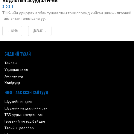
Бодлогын асуудал №58
2026-06-02
ТӨК-ийн удирдах албан тушаалтны томилгоонд хийсэн шинжилгээний
тайлантай танилцана уу.
ӨМНӨХ
ДАРААХ
←
→
default
БИДНИЙ ТУХАЙ
Тайлан
Удирдах зөвлөл
Ажилтнууд
Хөтөлбөрүүд
ННФ - ААС ҮҮССЭН САЙТУУД
Шүүхийн индекс
Шүүхийн мэдээллийн сан
ТББ-уудын нэгдсэн сан
Гэрээний ил тод байдал
Төсвийн цагалбар