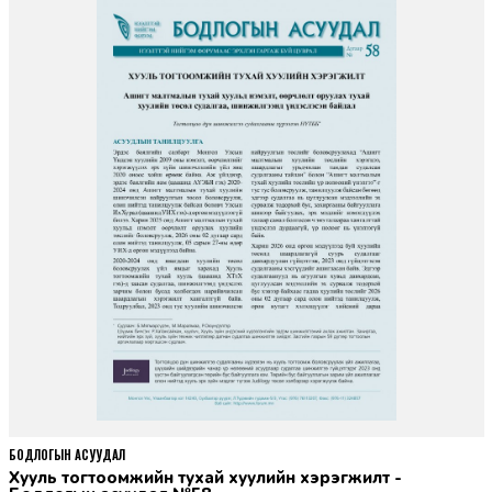
БОДЛОГЫН АСУУДАЛ
Хууль тогтоомжийн тухай хуулийн хэрэгжилт -