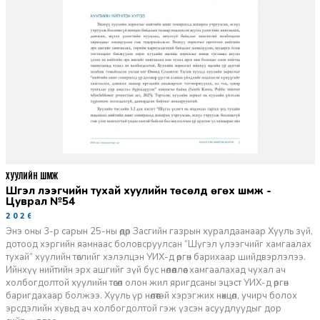
ХУУЛИЙН ШҮҮМЖ
Шүгэл үлээгчийн тухай хуулийн төсөлд өгөх шүүмж -
Цуврал №54
2026-07-27
Энэ оны 3-р сарын 25-ны өдөр Засгийн газрын хуралдаанаар Хууль зүй,
дотоод хэргийн яамнаас боловсруулсан “Шүгэл үлээгчийг хамгаалах
тухай” хуулийн төслийг хэлэлцэн УИХ-д өргөн барихаар шийдвэрлэлээ.
Ийнхүү нийтийн эрх ашгийг зүй бус нөлөөллөөс хамгаалахад чухал ач
холбогдолтой хуулийн төсөл олон жил яригдсаны эцэст УИХ-д өргөн
баригдахаар болжээ. Хууль үр нөлөөтэй хэрэгжих нөхцөл, учирч болох
эрсдэлийн хувьд ач холбогдолтой гэж үзсэн асуудлуудыг дор