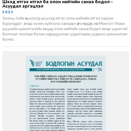
Шүүхэд итгэх итгэл ба олон нийтийн санаа бодол -
Асуудал эргэцүүлэл
2026-06-11
Энэхүү тойм өгүүлэлд шүүхэд итгэх олон нийтийн итгэл хэрхэн
бүрэлддэг, ямар хүчин зүйлсээс хамаарч өөрчлөгддөг, мөн Монгол Улсын
шүүхийн шинэтгэлийн явцад олон нийтийн санаа бодол ямар үүрэгтэй
болохыг онолын болон харьцуулсан судалгааны үүднээс шинжилсэн
болно.