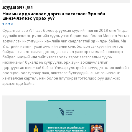
АСУУДАЛ ЭРГЭЦҮҮЛЭЛ
Намын ардчиллаас даргын засаглал: Эрх зүйн
шинэчлэлээс ухрах уу?
2026-07-08
Судалгаагаар АН-аас боловсруулсан хуулийн төсөл нь 2019 оны Үндсэн
хуулийн нэмэлт, өөрчлөлтийн суурь үзэл баримтлал болон Монгол Улсын
ардчилсан институцийн хөгжлийн чиг хандлагатай зөрчилдөж байна. Мөн
Улс төрийн намын тухай хуулийн амин сүнс болсон санхүүгийн ил тод
байдал, хяналт, намын дотоод засаглал дахь эрх мэдлийн тэнцвэрт
байдал, мөнгөний нөлөөллийг хязгаарлах зэрэг засаглалын суурь
механизмыг бүхэлд нь сулруулж, эрх зүйн зохицуулалтыг
дордуулсан шинжтэй байна. Улмаар улс төрийн намуудыг олон нийтийн
оролцооноос тусгаарлаж, чинээлэг бүлгүүдийн ашиг сонирхлыг
хамгаалсан картель нам болон плутократ тогтолцоо руу шилжих
эрсдэл өндөр байна.