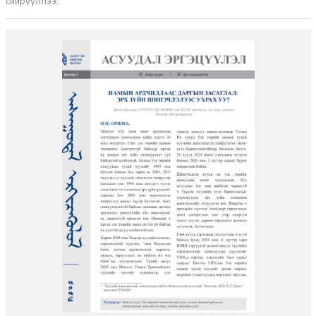
сийрүүллээ.