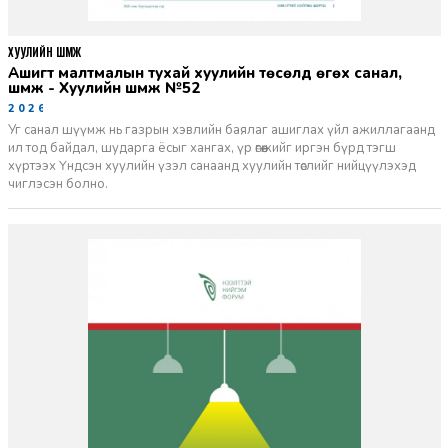
ХУУЛИЙН ШҮҮМЖ
Ашигт малтмалын тухай хуулийн төсөлд өгөх санал,
шүүмж - Хуулийн шүүмж №52
2026-06-29
Уг санал шүүмж нь газрын хэвлийн баялаг ашиглах үйл ажиллагаанд
ил тод байдал, шударга ёсыг хангах, үр өгөөжийг иргэн бүрд тэгш
хүртээх Үндсэн хуулийн үзэл санаанд хуулийн төслийг нийцүүлэхэд
чиглэсэн болно.