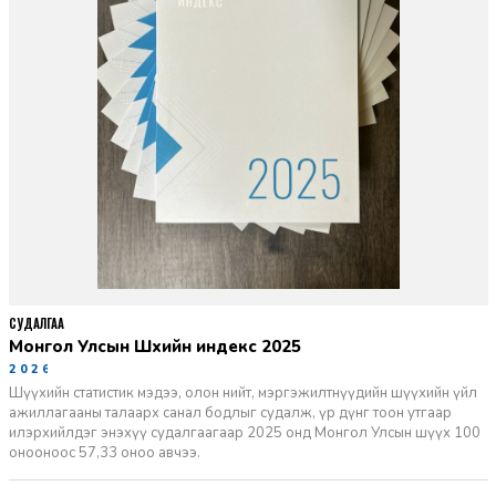
СУДАЛГАА
Монгол Улсын Шүүхийн индекс 2025
2026-06-11
Шүүхийн статистик мэдээ, олон нийт, мэргэжилтнүүдийн шүүхийн үйл
ажиллагааны талаарх санал бодлыг судалж, үр дүнг тоон утгаар
илэрхийлдэг энэхүү судалгаагаар 2025 онд Монгол Улсын шүүх 100
онооноос 57,33 оноо авчээ.