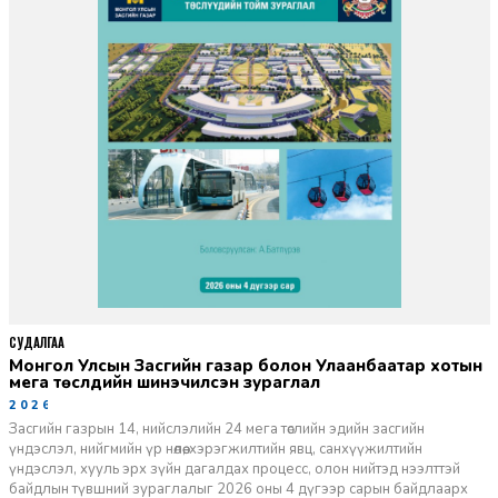
СУДАЛГАА
Монгол Улсын Засгийн газар болон Улаанбаатар хотын
мега төслүүдийн шинэчилсэн зураглал
2026-06-29
Засгийн газрын 14, нийслэлийн 24 мега төслийн эдийн засгийн
үндэслэл, нийгмийн үр нөлөө, хэрэгжилтийн явц, санхүүжилтийн
үндэслэл, хууль эрх зүйн дагалдах процесс, олон нийтэд нээлттэй
байдлын түвшний зураглалыг 2026 оны 4 дүгээр сарын байдлаарх