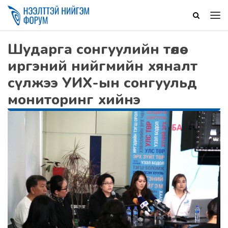
Шударга сонгуулийн төлөө
иргэний нийгмийн хяналт
сүлжээ УИХ-ын сонгуульд
мониторинг хийнэ