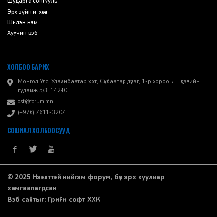
Шударга сонгууль
Эрх зүйн и-хөтөч
Шилэн нам
Хуучин вэб
ХОЛБОО БАРИХ
Монгол Улс, Улаанбаатар хот, Сүхбаатар дүүрэг, 1-р хороо, ​Л.Түдэвийн
гудамж 5/3, 14240
osf@forum.mn
(+976) 7611-3207
СОШИАЛ ХОЛБООСУУД
© 2025 Нээлттэй нийгэм форум, бүх эрх хуулиар
хамгаалагдсан
Вэб сайт
ыг:
Грийн софт ХХК