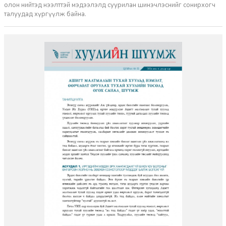
олон нийтэд нээлттэй мэдээлэлд суурилан шинэчлэснийг сонирхогч
талуудад хүргүүлж байна.