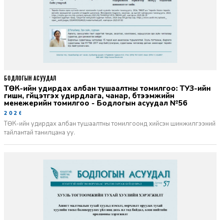
БОДЛОГЫН АСУУДАЛ
ТӨК-ийн удирдах албан тушаалтны томилгоо: ТУЗ-ийн
гишүүн, гүйцэтгэх удирдлага, чанар, бүтээмжийн
менежерийн томилгоо - Бодлогын асуудал №56
2026-06-02
ТӨК-ийн удирдах албан тушаалтны томилгоонд хийсэн шинжилгээний
тайлантай танилцана уу.