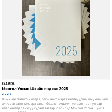
СУДАЛГАА
Монгол Улсын Шүүхийн индекс 2025
2026-06-11
Шүүхийн статистик мэдээ, олон нийт, мэргэжилтнүүдийн шүүхийн үйл
ажиллагааны талаарх санал бодлыг судалж, үр дүнг тоон утгаар
илэрхийлдэг энэхүү судалгаагаар 2025 онд Монгол Улсын шүүх 100