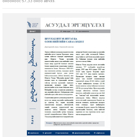
онооноос 57,33 оноо авчээ.