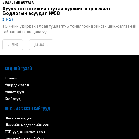
БОДЛОГЫН АСУУДАЛ
Хууль тогтоомжийн тухай хуулийн хэрэгжилт -
Бодлогын асуудал №58
2026-06-02
ТӨК-ийн удирдах албан тушаалтны томилгоонд хийсэн шинжилгээний
тайлантай танилцана уу.
ӨМНӨХ
ДАРААХ
←
→
default
БИДНИЙ ТУХАЙ
Тайлан
Удирдах зөвлөл
Ажилтнууд
Хөтөлбөрүүд
ННФ - ААС ҮҮССЭН САЙТУУД
Шүүхийн индекс
Шүүхийн мэдээллийн сан
ТББ-уудын нэгдсэн сан
Гэрээний ил тод байдал