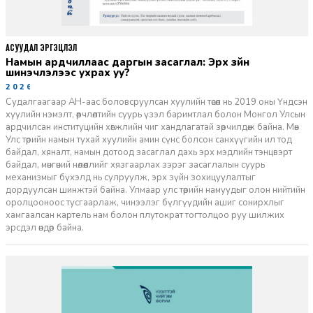
АСУУДАЛ ЭРГЭЦҮҮЛЭЛ
Намын ардчиллаас даргын засаглал: Эрх зүйн
шинэчлэлээс ухрах уу?
2026-07-08
Судалгаагаар АН-аас боловсруулсан хуулийн төсөл нь 2019 оны Үндсэн
хуулийн нэмэлт, өөрчлөлтийн суурь үзэл баримтлал болон Монгол Улсын
ардчилсан институцийн хөгжлийн чиг хандлагатай зөрчилдөж байна. Мөн
Улс төрийн намын тухай хуулийн амин сүнс болсон санхүүгийн ил тод
байдал, хяналт, намын дотоод засаглал дахь эрх мэдлийн тэнцвэрт
байдал, мөнгөний нөлөөллийг хязгаарлах зэрэг засаглалын суурь
механизмыг бүхэлд нь сулруулж, эрх зүйн зохицуулалтыг
дордуулсан шинжтэй байна. Улмаар улс төрийн намуудыг олон нийтийн
оролцооноос тусгаарлаж, чинээлэг бүлгүүдийн ашиг сонирхлыг
хамгаалсан картель нам болон плутократ тогтолцоо руу шилжих
эрсдэл өндөр байна.