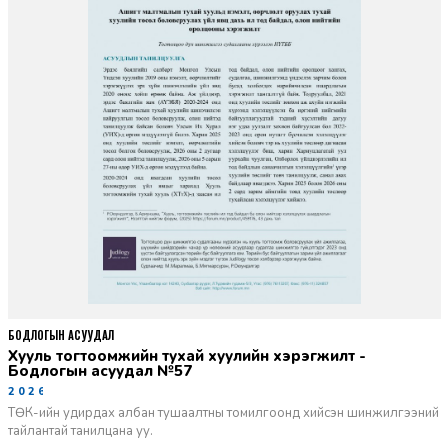
БОДЛОГЫН АСУУДАЛ
Хууль тогтоомжийн тухай хуулийн хэрэгжилт -
Бодлогын асуудал №57
2026-06-02
ТӨК-ийн удирдах албан тушаалтны томилгоонд хийсэн шинжилгээний
тайлантай танилцана уу.