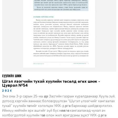
ХУУЛИЙН ШҮҮМЖ
Шүгэл үлээгчийн тухай хуулийн төсөлд өгөх шүүмж -
Цуврал №54
2026-07-27
Энэ оны 3-р сарын 25-ны өдөр Засгийн газрын хуралдаанаар Хууль зүй,
дотоод хэргийн яамнаас боловсруулсан “Шүгэл үлээгчийг хамгаалах
тухай” хуулийн төслийг хэлэлцэн УИХ-д өргөн барихаар шийдвэрлэлээ.
Ийнхүү нийтийн эрх ашгийг зүй бус нөлөөллөөс хамгаалахад чухал ач
холбогдолтой хуулийн төсөл олон жил яригдсаны эцэст УИХ-д өргөн