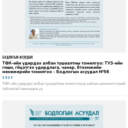
БОДЛОГЫН АСУУДАЛ
ТӨК-ийн удирдах албан тушаалтны томилгоо: ТУЗ-ийн
гишүүн, гүйцэтгэх удирдлага, чанар, бүтээмжийн
менежерийн томилгоо - Бодлогын асуудал №56
2026-06-02
ТӨК-ийн удирдах албан тушаалтны томилгоонд хийсэн шинжилгээний
тайлантай танилцана уу.