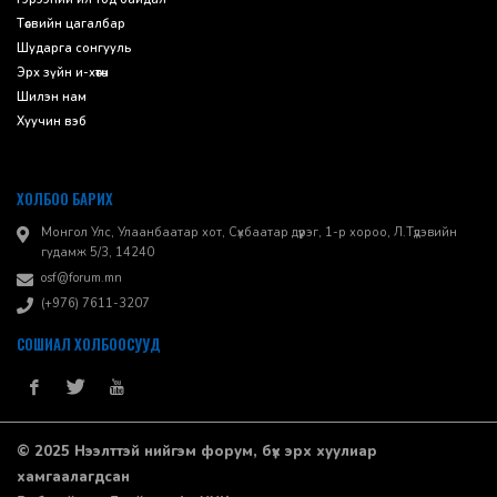
Төсвийн цагалбар
Шударга сонгууль
Эрх зүйн и-хөтөч
Шилэн нам
Хуучин вэб
ХОЛБОО БАРИХ
Монгол Улс, Улаанбаатар хот, Сүхбаатар дүүрэг, 1-р хороо, ​Л.Түдэвийн
гудамж 5/3, 14240
osf@forum.mn
(+976) 7611-3207
СОШИАЛ ХОЛБООСУУД
© 2025 Нээлттэй нийгэм форум, бүх эрх хуулиар
хамгаалагдсан