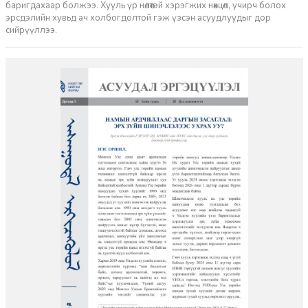
баригдахаар болжээ. Хууль үр нөлөөтэй хэрэгжих нөхцөл, учирч болох
эрсдэлийн хувьд ач холбогдолтой гэж үзсэн асуудлуудыг дор
сийрүүллээ.