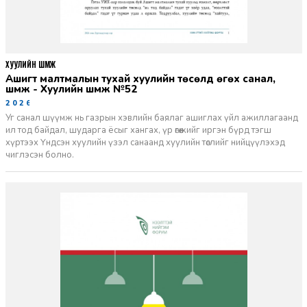
ХУУЛИЙН ШҮҮМЖ
Ашигт малтмалын тухай хуулийн төсөлд өгөх санал,
шүүмж - Хуулийн шүүмж №52
2026-06-29
Уг санал шүүмж нь газрын хэвлийн баялаг ашиглах үйл ажиллагаанд
ил тод байдал, шударга ёсыг хангах, үр өгөөжийг иргэн бүрд тэгш
хүртээх Үндсэн хуулийн үзэл санаанд хуулийн төслийг нийцүүлэхэд
чиглэсэн болно.