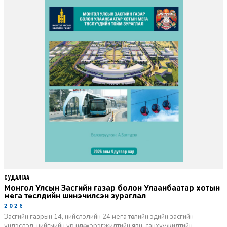
СУДАЛГАА
Монгол Улсын Засгийн газар болон Улаанбаатар хотын
мега төслүүдийн шинэчилсэн зураглал
2026-06-29
Засгийн газрын 14, нийслэлийн 24 мега төслийн эдийн засгийн
үндэслэл, нийгмийн үр нөлөө, хэрэгжилтийн явц, санхүүжилтийн