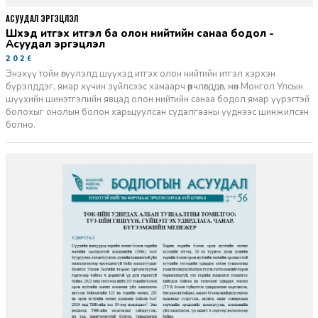
АСУУДАЛ ЭРГЭЦҮҮЛЭЛ
Шүүхэд итгэх итгэл ба олон нийтийн санаа бодол -
Асуудал эргэцүүлэл
2026-06-11
Энэхүү тойм өгүүлэлд шүүхэд итгэх олон нийтийн итгэл хэрхэн
бүрэлддэг, ямар хүчин зүйлсээс хамаарч өөрчлөгддөг, мөн Монгол Улсын
шүүхийн шинэтгэлийн явцад олон нийтийн санаа бодол ямар үүрэгтэй
болохыг онолын болон харьцуулсан судалгааны үүднээс шинжилсэн
болно.