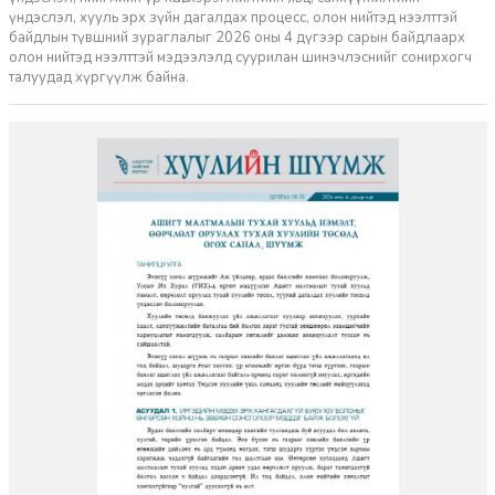
үндэслэл, хууль эрх зүйн дагалдах процесс, олон нийтэд нээлттэй
байдлын түвшний зураглалыг 2026 оны 4 дүгээр сарын байдлаарх
олон нийтэд нээлттэй мэдээлэлд суурилан шинэчлэснийг сонирхогч
талуудад хүргүүлж байна.