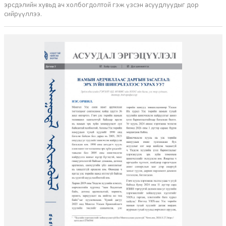
эрсдэлийн хувьд ач холбогдолтой гэж үзсэн асуудлуудыг дор
сийрүүллээ.