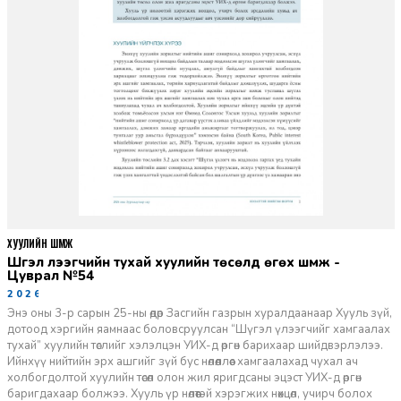
ХУУЛИЙН ШҮҮМЖ
Шүгэл үлээгчийн тухай хуулийн төсөлд өгөх шүүмж -
Цуврал №54
2026-07-27
Энэ оны 3-р сарын 25-ны өдөр Засгийн газрын хуралдаанаар Хууль зүй,
дотоод хэргийн яамнаас боловсруулсан “Шүгэл үлээгчийг хамгаалах
тухай” хуулийн төслийг хэлэлцэн УИХ-д өргөн барихаар шийдвэрлэлээ.
Ийнхүү нийтийн эрх ашгийг зүй бус нөлөөллөөс хамгаалахад чухал ач
холбогдолтой хуулийн төсөл олон жил яригдсаны эцэст УИХ-д өргөн
баригдахаар болжээ. Хууль үр нөлөөтэй хэрэгжих нөхцөл, учирч болох