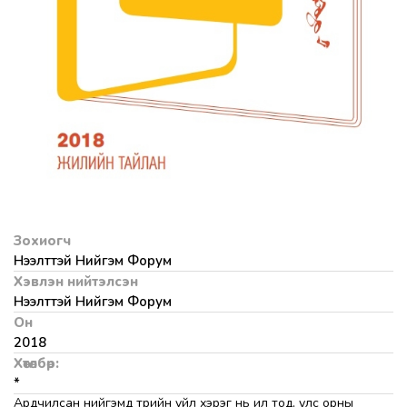
Зохиогч
Нээлттэй Нийгэм Форум
Хэвлэн нийтэлсэн
Нээлттэй Нийгэм Форум
Он
2018
Хөтөлбөр:
*
Ардчилсан нийгэмд төрийн үйл хэрэг нь ил тод, улс орны