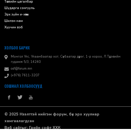
Төсвийн цагалбар
Шударга сонгууль
Эрх зүйн и-хөтөч
Шилэн нам
Хуучин вэб
ХОЛБОО БАРИХ
Монгол Улс, Улаанбаатар хот, Сүхбаатар дүүрэг, 1-р хороо, ​Л.Түдэвийн
гудамж 5/3, 14240
osf@forum.mn
(+976) 7611-3207
СОШИАЛ ХОЛБООСУУД
© 2025 Нээлттэй нийгэм форум, бүх эрх хуулиар
хамгаалагдсан
Вэб сайт
ыг:
Грийн софт ХХК