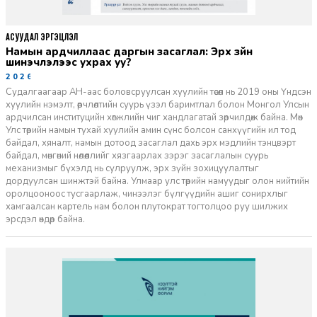
АСУУДАЛ ЭРГЭЦҮҮЛЭЛ
Намын ардчиллаас даргын засаглал: Эрх зүйн
шинэчлэлээс ухрах уу?
2026-07-08
Судалгаагаар АН-аас боловсруулсан хуулийн төсөл нь 2019 оны Үндсэн
хуулийн нэмэлт, өөрчлөлтийн суурь үзэл баримтлал болон Монгол Улсын
ардчилсан институцийн хөгжлийн чиг хандлагатай зөрчилдөж байна. Мөн
Улс төрийн намын тухай хуулийн амин сүнс болсон санхүүгийн ил тод
байдал, хяналт, намын дотоод засаглал дахь эрх мэдлийн тэнцвэрт
байдал, мөнгөний нөлөөллийг хязгаарлах зэрэг засаглалын суурь
механизмыг бүхэлд нь сулруулж, эрх зүйн зохицуулалтыг
дордуулсан шинжтэй байна. Улмаар улс төрийн намуудыг олон нийтийн
оролцооноос тусгаарлаж, чинээлэг бүлгүүдийн ашиг сонирхлыг
хамгаалсан картель нам болон плутократ тогтолцоо руу шилжих
эрсдэл өндөр байна.