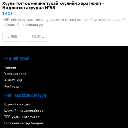
Хууль тогтоомжийн тухай хуулийн хэрэгжилт -
Бодлогын асуудал №58
2026-06-02
ТӨК-ийн удирдах албан тушаалтны томилгоонд хийсэн шинжилгээний
тайлантай танилцана уу.
ӨМНӨХ
ДАРААХ
←
→
default
БИДНИЙ ТУХАЙ
Тайлан
Удирдах зөвлөл
Ажилтнууд
Хөтөлбөрүүд
ННФ - ААС ҮҮССЭН САЙТУУД
Шүүхийн индекс
Шүүхийн мэдээллийн сан
ТББ-уудын нэгдсэн сан
Гэрээний ил тод байдал