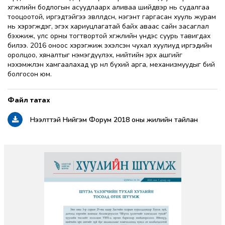
хөгжлийн бодлогын асуудлаарх аливаа шийдвэр нь судалгаа
тооцоотой, иргэдтэйгээ зөвлөлдсөн, нэгэнт гаргасан хууль журам
нь хэрэгждэг, эгэх хариуцлагатай байх аваас сайн засаглал
бэхжиж, улс орны тогтвортой хөгжлийн үндэс суурь тавигдах
билээ. 2016 оноос хэрэгжиж эхэлсэн чухал хуулиуд иргэдийн
оролцоо, хяналтыг нэмэгдүүлэх, нийтийн эрх ашгийг
нэхэмжлэн хамгаалахад үр нөлөө бүхий арга, механизмуудыг бий
болгосон юм.
Нээлттэй Нийгэм Форум 2018 оны жилийн тайлан