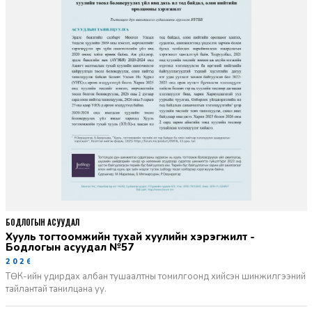
БОДЛОГЫН АСУУДАЛ
Хууль тогтоомжийн тухай хуулийн хэрэгжилт -
Бодлогын асуудал №57
2026-06-02
ТӨК-ийн удирдах албан тушаалтны томилгоонд хийсэн шинжилгээний
тайлантай танилцана уу.