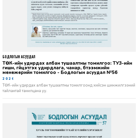
БОДЛОГЫН АСУУДАЛ
ТӨК-ийн удирдах албан тушаалтны томилгоо: ТУЗ-ийн
гишүүн, гүйцэтгэх удирдлага, чанар, бүтээмжийн
менежерийн томилгоо - Бодлогын асуудал №56
2026-06-02
ТӨК-ийн удирдах албан тушаалтны томилгоонд хийсэн шинжилгээний
тайлантай танилцана уу.