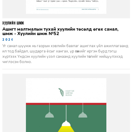
ХУУЛИЙН ШҮҮМЖ
Ашигт малтмалын тухай хуулийн төсөлд өгөх санал,
шүүмж - Хуулийн шүүмж №52
2026-06-29
Уг санал шүүмж нь газрын хэвлийн баялаг ашиглах үйл ажиллагаанд
ил тод байдал, шударга ёсыг хангах, үр өгөөжийг иргэн бүрд тэгш
хүртээх Үндсэн хуулийн үзэл санаанд хуулийн төслийг нийцүүлэхэд
чиглэсэн болно.