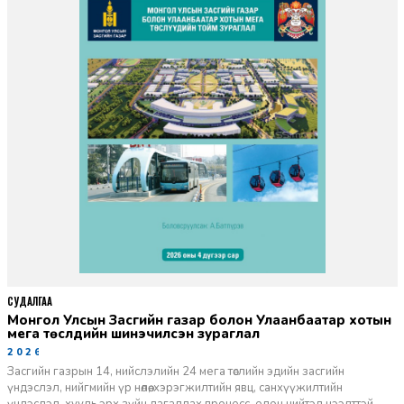
СУДАЛГАА
Монгол Улсын Засгийн газар болон Улаанбаатар хотын
мега төслүүдийн шинэчилсэн зураглал
2026-06-29
Засгийн газрын 14, нийслэлийн 24 мега төслийн эдийн засгийн
үндэслэл, нийгмийн үр нөлөө, хэрэгжилтийн явц, санхүүжилтийн
үндэслэл, хууль эрх зүйн дагалдах процесс, олон нийтэд нээлттэй