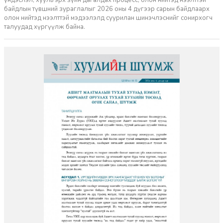
байдлын түвшний зураглалыг 2026 оны 4 дүгээр сарын байдлаарх
олон нийтэд нээлттэй мэдээлэлд суурилан шинэчлэснийг сонирхогч
талуудад хүргүүлж байна.