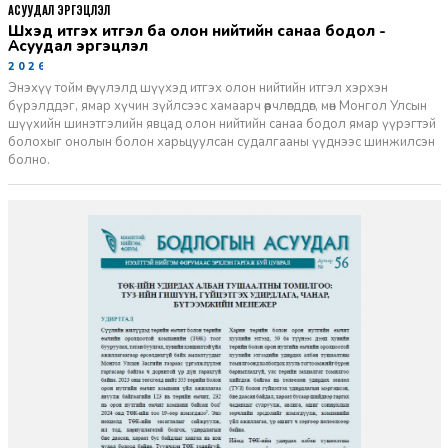
АСУУДАЛ ЭРГЭЦҮҮЛЭЛ
Шүүхэд итгэх итгэл ба олон нийтийн санаа бодол -
Асуудал эргэцүүлэл
2026-06-11
Энэхүү тойм өгүүлэлд шүүхэд итгэх олон нийтийн итгэл хэрхэн
бүрэлддэг, ямар хүчин зүйлсээс хамаарч өөрчлөгддөг, мөн Монгол Улсын
шүүхийн шинэтгэлийн явцад олон нийтийн санаа бодол ямар үүрэгтэй
болохыг онолын болон харьцуулсан судалгааны үүднээс шинжилсэн
болно.