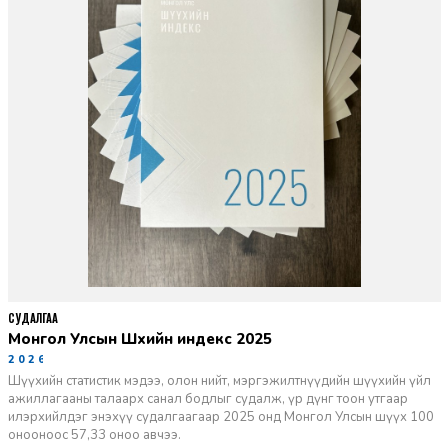
СУДАЛГАА
Монгол Улсын Шүүхийн индекс 2025
2026-06-11
Шүүхийн статистик мэдээ, олон нийт, мэргэжилтнүүдийн шүүхийн үйл
ажиллагааны талаарх санал бодлыг судалж, үр дүнг тоон утгаар
илэрхийлдэг энэхүү судалгаагаар 2025 онд Монгол Улсын шүүх 100
онооноос 57,33 оноо авчээ.