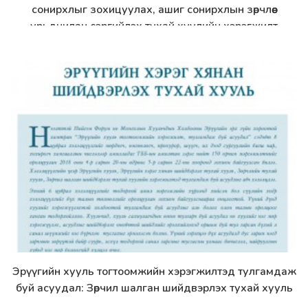
сонирхлыг зохицуулах, ашиг сонирхлын зөрчлөөс
урьдчилан сэргийлэх тухай хуулийн хэрэгжилт
Эрүүгийн хууль тогтоомжийн хэрэгжилтэд тулгамдаж
Дэлгэрэнгүй
буй асуудал: Зөрчил шалган шийдвэрлэх тухай хууль