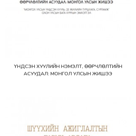
ҮНДСЭН ХУУЛИЙН НЭМЭЛТ, ӨӨРЧЛӨЛТИЙН
Дэлгэрэнгүй
АСУУДАЛ: МОНГОЛ УЛСЫН ЖИШЭЭ