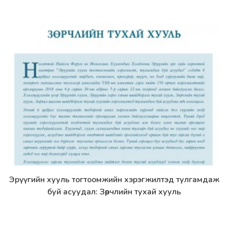
Эрүүгийн хууль тогтоомжийн хэрэгжилтэд тулгамдаж
Дэлгэрэнгүй
буй асуудал: Зөрчлийн тухай хууль