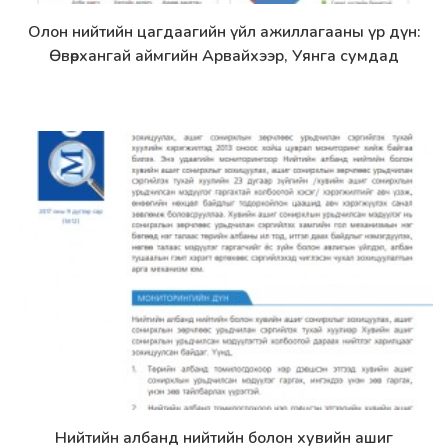
Олон нийтийн цагдаагийн үйл ажиллагааны үр дүн:
Дэлгэрэнгүй
Өвөрхангай аймгийн Арвайхээр, Уянга сумдад
Нийтийн албанд нийтийн болон хувийн ашиг
Дэлгэрэнгүй