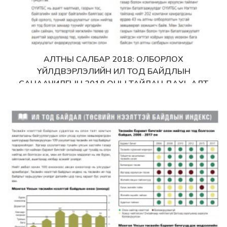
АЛТНЫ САЛБАР 2018: ОЛБОРЛОХ
Дэлгэрэнгүй
ҮЙЛДВЭРЛЭЛИЙН ИЛ ТОД БАЙДЛЫН
САНААЧИЛГЫН 2018 ОНЫ ТАЙЛАН ДАХЬ АЛТ
ОЛБОРЛОГЧ КОМПАНИУДЫН МЭДЭЭЛЛИЙН ТОЙМ