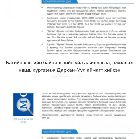
Багийн хэсгийн байцаагчийн үйл ажиллагаа, ажиллах
Дэлгэрэнгүй
нөхцөл, хүртээмж Дархан-Уул аймагт хийсэн
ажиглалтын дүн