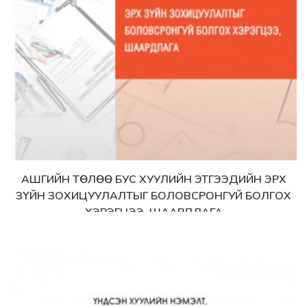
АШГИЙН ТӨЛӨӨ БУС ХУУЛИЙН ЭТГЭЭДИЙН ЭРХ
Дэлгэрэнгүй
ЗҮЙН ЗОХИЦУУЛАЛТЫГ БОЛОВСРОНГУЙ БОЛГОХ
ХЭРЭГЦЭЭ, ШААРДЛАГА