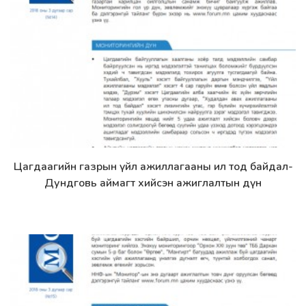
Цагдаагийн газрын үйл ажиллагааны ил тод байдал-
Дэлгэрэнгүй
Дундговь аймагт хийсэн ажиглалтын дүн