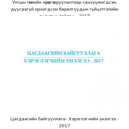
Улсын төсвийн хөрөнгө оруулалтаар санхүүжигдсэн,
Дэлгэрэнгүй
дуусаагүй орхигдсон барилгуудын гүйцэтгэлийн
аудитын тайлан - 2018
Цагдаагийн байгууллага- Хэрэглэгчийн үнэлгээ -
Дэлгэрэнгүй
2017