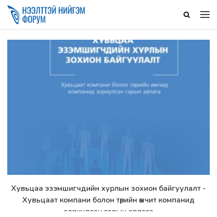
Хувьцаа эзэмшигчдийн хурлын зохион байгуулалт -
Дэлгэрэнгүй
Хувьцаат компани болон төрийн өмчит компанид
зориулсан гарын авлага