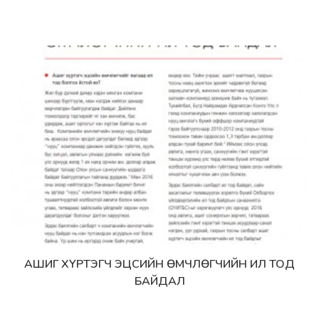
АШИГ ХҮРТЭГЧ ЭЦСИЙН ӨМЧЛӨГЧИЙН ИЛ ТОД
Дэлгэрэнгүй
БАЙДАЛ