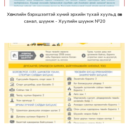
Хөгжлийн бэрхшээлтэй хүний эрхийн тухай хуульд өгөх
Дэлгэрэнгүй
санал, шүүмж - Хуулийн шүүмж №20