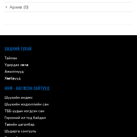
Архив
(0)
default
БИДНИЙ ТУХАЙ
Тайлан
Удирдах зөвлөл
Ажилтнууд
Хөтөлбөрүүд
ННФ - ААС ҮҮССЭН САЙТУУД
Шүүхийн индекс
Шүүхийн мэдээллийн сан
ТББ-уудын нэгдсэн сан
Гэрээний ил тод байдал
Төсвийн цагалбар
Шударга сонгууль