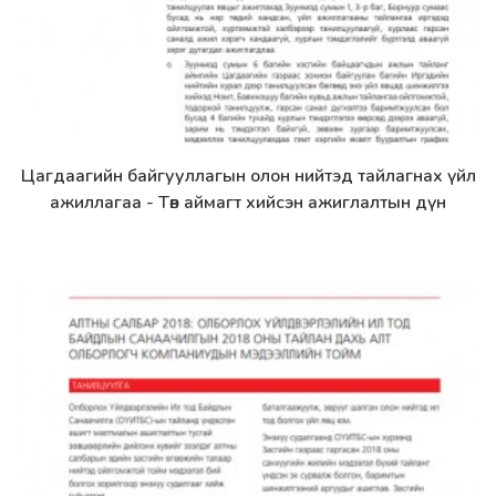
Цагдаагийн байгууллагын олон нийтэд тайлагнах үйл
Дэлгэрэнгүй
ажиллагаа - Төв аймагт хийсэн ажиглалтын дүн