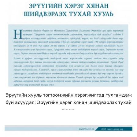
Эрүүгийн хууль тогтоомжийн хэрэгжилтэд тулгамдаж
Дэлгэрэнгүй
буй асуудал: Эрүүгийн хэрэг хянан шийдвэрлэх тухай
хууль