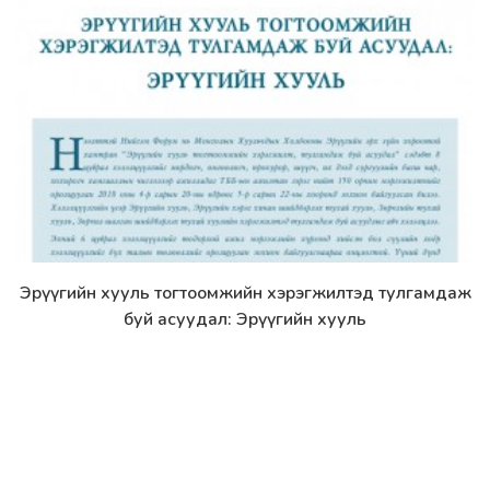
Эрүүгийн хууль тогтоомжийн хэрэгжилтэд тулгамдаж
Дэлгэрэнгүй
буй асуудал: Эрүүгийн хууль