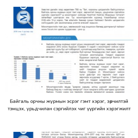
Байгаль орчны журмын эсрэг гэмт хэрэг, зөрчилтэй
Дэлгэрэнгүй
тэмцэх, урьдчилан сэргийлэх чиг үүргийн хэрэгжилт