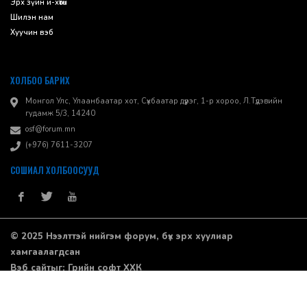
Эрх зүйн и-хөтөч
Шилэн нам
Хуучин вэб
ХОЛБОО БАРИХ
Монгол Улс, Улаанбаатар хот, Сүхбаатар дүүрэг, 1-р хороо, ​Л.Түдэвийн
гудамж 5/3, 14240
osf@forum.mn
(+976) 7611-3207
СОШИАЛ ХОЛБООСУУД
© 2025 Нээлттэй нийгэм форум, бүх эрх хуулиар
хамгаалагдсан
Вэб сайт
ыг:
Грийн софт ХХК
Дуудлагын төв