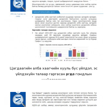
Цагдаагийн алба хаагчийн хууль бус үйлдэл, эс
Дэлгэрэнгүй
үйлдэхүйн талаар гаргасан өргөдөл гомдлын
шийдвэрлэлт