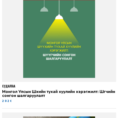
СУДАЛГАА
Монгол Улсын Шүүхийн тухай хуулийн хэрэгжилт: Шүүгчийн
сонгон шалгаруулалт
2026-06-19