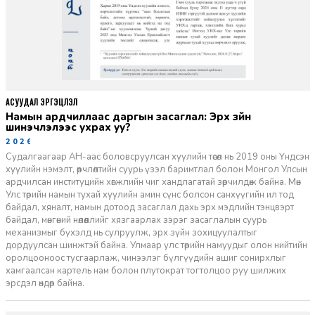
АСУУДАЛ ЭРГЭЦҮҮЛЭЛ
Намын ардчиллаас даргын засаглал: Эрх зүйн
шинэчлэлээс ухрах уу?
2026-07-08
Судалгаагаар АН-аас боловсруулсан хуулийн төсөл нь 2019 оны Үндсэн
хуулийн нэмэлт, өөрчлөлтийн суурь үзэл баримтлал болон Монгол Улсын
ардчилсан институцийн хөгжлийн чиг хандлагатай зөрчилдөж байна. Мөн
Улс төрийн намын тухай хуулийн амин сүнс болсон санхүүгийн ил тод
байдал, хяналт, намын дотоод засаглал дахь эрх мэдлийн тэнцвэрт
байдал, мөнгөний нөлөөллийг хязгаарлах зэрэг засаглалын суурь
механизмыг бүхэлд нь сулруулж, эрх зүйн зохицуулалтыг
дордуулсан шинжтэй байна. Улмаар улс төрийн намуудыг олон нийтийн
оролцооноос тусгаарлаж, чинээлэг бүлгүүдийн ашиг сонирхлыг
хамгаалсан картель нам болон плутократ тогтолцоо руу шилжих
эрсдэл өндөр байна.