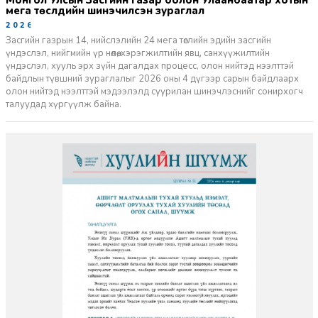
мега төслүүдийн шинэчилсэн зураглал
2026-06-29
Засгийн газрын 14, нийслэлийн 24 мега төслийн эдийн засгийн
үндэслэл, нийгмийн үр нөлөө, хэрэгжилтийн явц, санхүүжилтийн
үндэслэл, хууль эрх зүйн дагалдах процесс, олон нийтэд нээлттэй
байдлын түвшний зураглалыг 2026 оны 4 дүгээр сарын байдлаарх
олон нийтэд нээлттэй мэдээлэлд суурилан шинэчлэснийг сонирхогч
талуудад хүргүүлж байна.