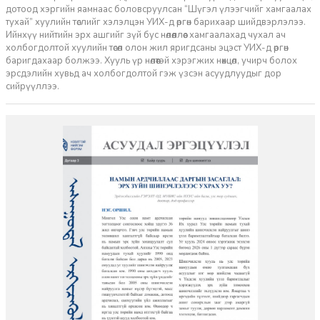
дотоод хэргийн яамнаас боловсруулсан “Шүгэл үлээгчийг хамгаалах
тухай” хуулийн төслийг хэлэлцэн УИХ-д өргөн барихаар шийдвэрлэлээ.
Ийнхүү нийтийн эрх ашгийг зүй бус нөлөөллөөс хамгаалахад чухал ач
холбогдолтой хуулийн төсөл олон жил яригдсаны эцэст УИХ-д өргөн
баригдахаар болжээ. Хууль үр нөлөөтэй хэрэгжих нөхцөл, учирч болох
эрсдэлийн хувьд ач холбогдолтой гэж үзсэн асуудлуудыг дор
сийрүүллээ.