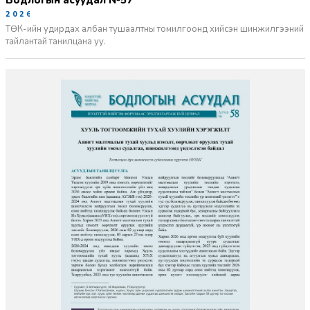
Бодлогын асуудал №57
2026-06-02
ТӨК-ийн удирдах албан тушаалтны томилгоонд хийсэн шинжилгээний
тайлантай танилцана уу.