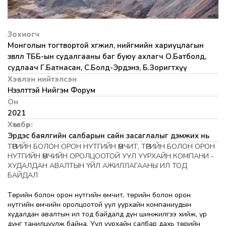
Зохиогч
Монголын тогтвортой хөгжил, нийгмийн хариуцлагын
зөвлөл ТББ-ын судалгааны баг буюу ахлагч О.Батболд,
судлаач Г.Батнасан, С.Болд-Эрдэнэ, Б.Зоригтхүү
Хэвлэн нийтэлсэн
Нээлттэй Нийгэм Форум
Он
2021
Хөтөлбөр:
Эрдэс баялгийн салбарын сайн засаглалыг дэмжих нь
ТӨРИЙН БОЛОН ОРОН НУТГИЙН ӨМЧИТ, ТӨРИЙН БОЛОН ОРОН
НУТГИЙН ӨМЧИЙН ОРОЛЦООТОЙ УУЛ УУРХАЙН КОМПАНИ -
ХУДАЛДАН АВАЛТЫН ҮЙЛ АЖИЛЛАГААНЫ ИЛ ТОД
БАЙДАЛ
Төрийн болон орон нутгийн өмчит, төрийн болон орон
нутгийн өмчийн оролцоотой уул уурхайн компаниудын
худалдан авалтын ил тод байдалд дүн шинжилгээ хийж, үр
дүнг танилцуулж байна. Уул уурхайн салбар дахь төрийн