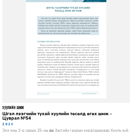
ХУУЛИЙН ШҮҮМЖ
Шүгэл үлээгчийн тухай хуулийн төсөлд өгөх шүүмж -
Цуврал №54
2026-07-27
Энэ оны 3-р сарын 25-ны өдөр Засгийн газрын хуралдаанаар Хууль зүй,