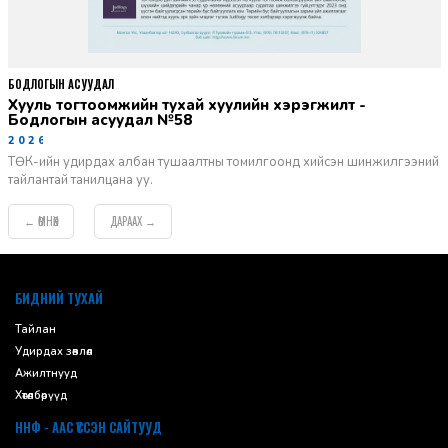
БОДЛОГЫН АСУУДАЛ
Хууль тогтоомжийн тухай хуулийн хэрэгжилт -
Бодлогын асуудал №58
2026-06-02
ТӨК-ийн удирдах албан тушаалтны томилгоонд хийсэн шинжилгээний
тайлантай танилцана уу.
ӨМНӨХ
ДАРААХ
←
→
default
БИДНИЙ ТУХАЙ
Тайлан
Удирдах зөвлөл
Ажилтнууд
Хөтөлбөрүүд
ННФ - ААС ҮҮССЭН САЙТУУД