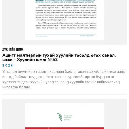
ХУУЛИЙН ШҮҮМЖ
Ашигт малтмалын тухай хуулийн төсөлд өгөх санал,
шүүмж - Хуулийн шүүмж №52
2026-06-29
Уг санал шүүмж нь газрын хэвлийн баялаг ашиглах үйл ажиллагаанд
ил тод байдал, шударга ёсыг хангах, үр өгөөжийг иргэн бүрд тэгш
хүртээх Үндсэн хуулийн үзэл санаанд хуулийн төслийг нийцүүлэхэд
чиглэсэн болно.