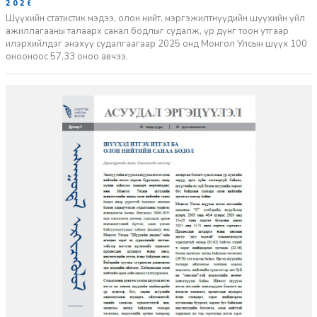
2026-06-11
Шүүхийн статистик мэдээ, олон нийт, мэргэжилтнүүдийн шүүхийн үйл
ажиллагааны талаарх санал бодлыг судалж, үр дүнг тоон утгаар
илэрхийлдэг энэхүү судалгаагаар 2025 онд Монгол Улсын шүүх 100
онооноос 57,33 оноо авчээ.