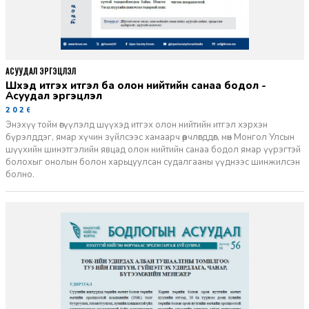
АСУУДАЛ ЭРГЭЦҮҮЛЭЛ
Шүүхэд итгэх итгэл ба олон нийтийн санаа бодол -
Асуудал эргэцүүлэл
2026-06-11
Энэхүү тойм өгүүлэлд шүүхэд итгэх олон нийтийн итгэл хэрхэн
бүрэлддэг, ямар хүчин зүйлсээс хамаарч өөрчлөгддөг, мөн Монгол Улсын
шүүхийн шинэтгэлийн явцад олон нийтийн санаа бодол ямар үүрэгтэй
болохыг онолын болон харьцуулсан судалгааны үүднээс шинжилсэн
болно.