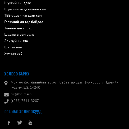
Шүүхийн индекс
Шүүхийн мэдээллийн сан
ТББ-уудын нэгдсэн сан
Гэрээний ил тод байдал
Төсвийн цагалбар
Шударга сонгууль
Эрх зүйн и-хөтөч
Шилэн нам
Хуучин вэб
ХОЛБОО БАРИХ
Монгол Улс, Улаанбаатар хот, Сүхбаатар дүүрэг, 1-р хороо, ​Л.Түдэвийн
гудамж 5/3, 14240
osf@forum.mn
(+976) 7611-3207
СОШИАЛ ХОЛБООСУУД