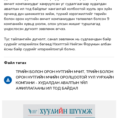
өмчит компаниудыг хамруулсан уг судалгаагаар худалдан
авалтын ил тод байдлыг хангахтай холбоотой хууль эрх зүйн
орчинд дүн шинжилгээ хийж, түүний хэрэгжилтийг төрийн
болон орон нутгийн өмчит компаниудын төлөөлөл болсон 9
компанийн хувьд үнэлж, олон улсын жишиг туршлагад
үндэслэсэн дүгнэлт зөвлөмж өгчээ.
Тус тайлангийн дүгнэлт, санал зөвлөмж нь судлаачдын байр
суурийг илэрхийлэх бөгөөд Нээлттэй Нийгэм Форумын албан
ёсны байр суурийг илэрхийлэхгүй болно.
ТӨРИЙН БОЛОН ОРОН НУТГИЙН ӨМЧИТ, ТӨРИЙН БОЛОН
ОРОН НУТГИЙН ӨМЧИЙН ОРОЛЦООТОЙ УУЛ УУРХАЙН
КОМПАНИ - ХУДАЛДАН АВАЛТЫН ҮЙЛ
АЖИЛЛАГААНЫ ИЛ ТОД БАЙДАЛ