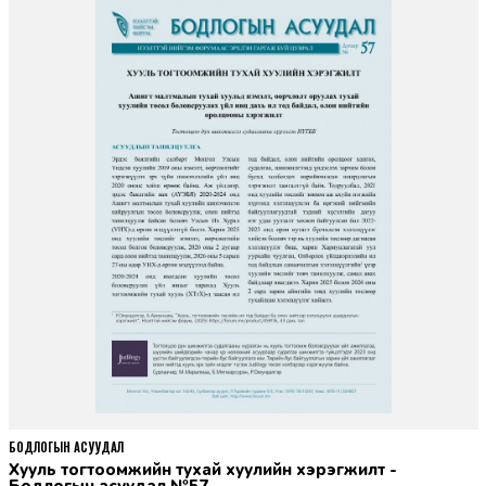
БОДЛОГЫН АСУУДАЛ
Хууль тогтоомжийн тухай хуулийн хэрэгжилт -