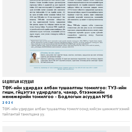
БОДЛОГЫН АСУУДАЛ
ТӨК-ийн удирдах албан тушаалтны томилгоо: ТУЗ-ийн
гишүүн, гүйцэтгэх удирдлага, чанар, бүтээмжийн
менежерийн томилгоо - Бодлогын асуудал №56
2026-06-02
ТӨК-ийн удирдах албан тушаалтны томилгоонд хийсэн шинжилгээний
тайлантай танилцана уу.