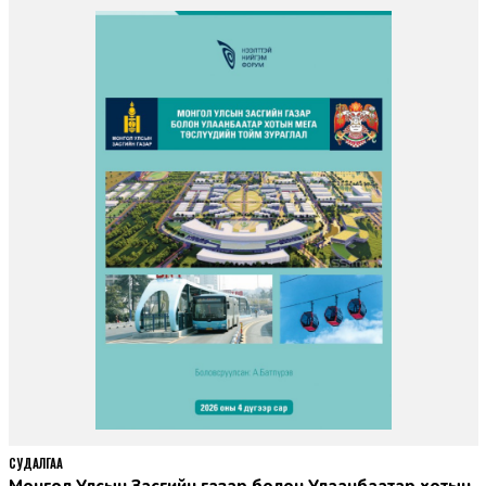
СУДАЛГАА
Монгол Улсын Засгийн газар болон Улаанбаатар хотын