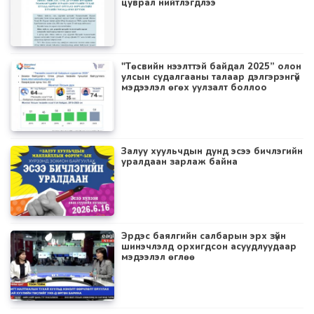
цуврал нийтлэгдлээ
"Төсвийн нээлттэй байдал 2025” олон
улсын судалгааны талаар дэлгэрэнгүй
мэдээлэл өгөх уулзалт боллоо
Залуу хуульчдын дунд эсээ бичлэгийн
уралдаан зарлаж байна
Эрдэс баялгийн салбарын эрх зүйн
шинэчлэлд орхигдсон асуудлуудаар
мэдээлэл өглөө