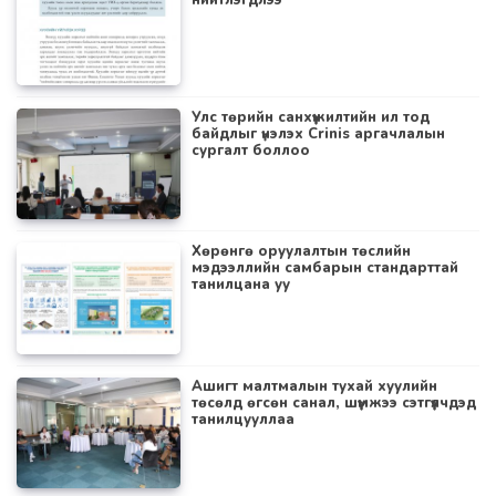
нийтлэгдлээ
Улс төрийн санхүүжилтийн ил тод
байдлыг үнэлэх Crinis аргачлалын
сургалт боллоо
Хөрөнгө оруулалтын төслийн
мэдээллийн самбарын стандарттай
танилцана уу
Ашигт малтмалын тухай хуулийн
төсөлд өгсөн санал, шүүмжээ сэтгүүлчдэд
танилцууллаа