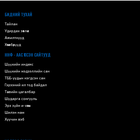
default
БИДНИЙ ТУХАЙ
Тайлан
Удирдах зөвлөл
Ажилтнууд
Хөтөлбөрүүд
ННФ - ААС ҮҮССЭН САЙТУУД
Шүүхийн индекс
Шүүхийн мэдээллийн сан
ТББ-уудын нэгдсэн сан
Гэрээний ил тод байдал
Төсвийн цагалбар
Шударга сонгууль
Эрх зүйн и-хөтөч
Шилэн нам
Хуучин вэб