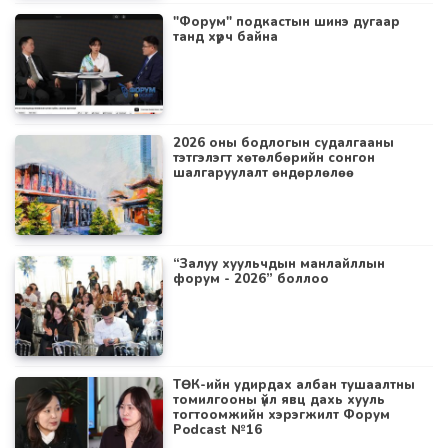
"Форум" подкастын шинэ дугаар
танд хүрч байна
2026 оны бодлогын судалгааны
тэтгэлэгт хөтөлбөрийн сонгон
шалгаруулалт өндөрлөлөө
“Залуу хуульчдын манлайллын
форум - 2026” боллоо
ТӨК-ийн удирдах албан тушаалтны
томилгооны үйл явц дахь хууль
тогтоомжийн хэрэгжилт Форум
Podcast №16