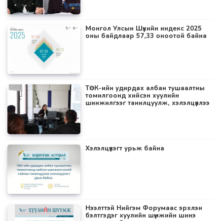
Монгол Улсын Шүүхийн индекс 2025
оны байдлаар 57,33 оноотой байна
ТӨК-ийн удирдах албан тушаалтны
томилгоонд хийсэн хуулийн
шинжилгээг танилцуулж, хэлэлцүүллээ
Хэлэлцүүлэгт урьж байна
Нээлттэй Нийгэм Форумаас эрхлэн
бэлтгэдэг хуулийн шүүмжийн шинэ