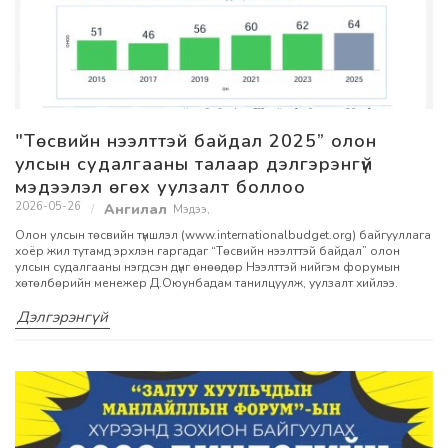
"Төсвийн нээлттэй байдал 2025” олон
улсын судалгааны талаар дэлгэрэнгүй
мэдээлэл өгөх уулзалт боллоо
2026-05-26
Мэдээ
,
Олон улсын төсвийн түншлэл (www.internationalbudget.org) байгууллага
хоёр жил тутамд эрхлэн гаргадаг “Төсвийн нээлттэй байдал” олон
улсын судалгааны нэгдсэн дүнг өнөөдөр Нээлттэй нийгэм форумын
хөтөлбөрийн менежер Д.Оюунбадам танилцуулж, уулзалт хийлээ.
Дэлгэрэнгүй