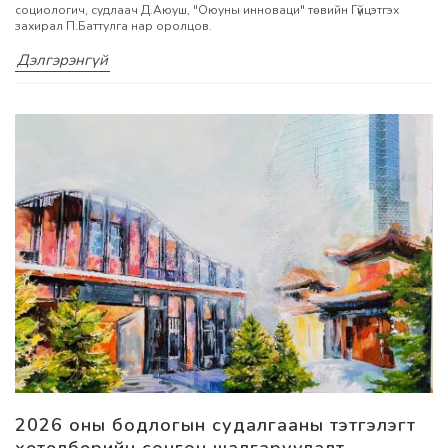
социологич, судлаач Д.Аюуш, "Оюуны инноваци" төвийн Гүйцэтгэх
захирал П.Баттулга нар оролцов.
Дэлгэрэнгүй
2026 оны бодлогын судалгааны тэтгэлэгт
хөтөлбөрийн сонгон шалгаруулалт