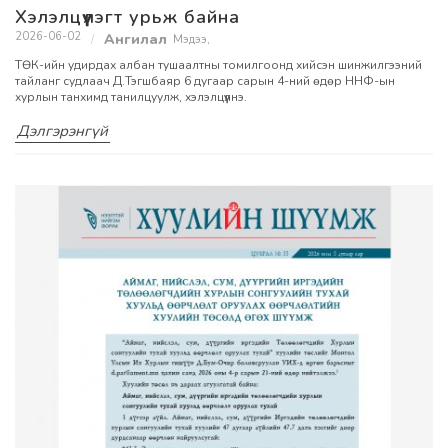
Хэлэлцүүлэгт урьж байна
2026-06-02
Мэдээ
,
ТӨК-ийн удирдах албан тушаалтны томилгоонд хийсэн шинжилгээний
тайланг судлаач Д.Тэгшбаяр 6 дугаар сарын 4-ний өдөр ННФ-ын
хурлын танхимд танилцуулж, хэлэлцүүлнэ.
Дэлгэрэнгүй