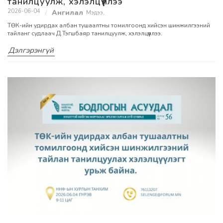
танилцуулж, хэлэлцүүллээ
2026-06-04
Мэдээ
,
ТӨК-ийн удирдах албан тушаалтны томилгоонд хийсэн шинжилгээний
тайланг судлаач Д.Тэгшбаяр танилцуулж, хэлэлцүүллээ.
Дэлгэрэнгүй