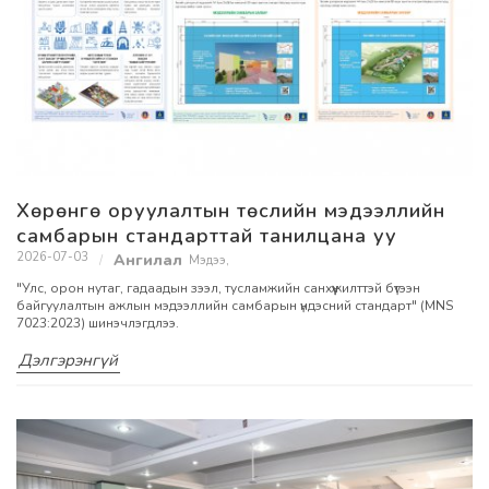
Хөрөнгө оруулалтын төслийн мэдээллийн
самбарын стандарттай танилцана уу
2026-07-03
Мэдээ
,
"Улс, орон нутаг, гадаадын зээл, тусламжийн санхүүжилттэй бүтээн
байгуулалтын ажлын мэдээллийн самбарын үндэсний стандарт" (MNS
7023:2023) шинэчлэгдлээ.
Дэлгэрэнгүй