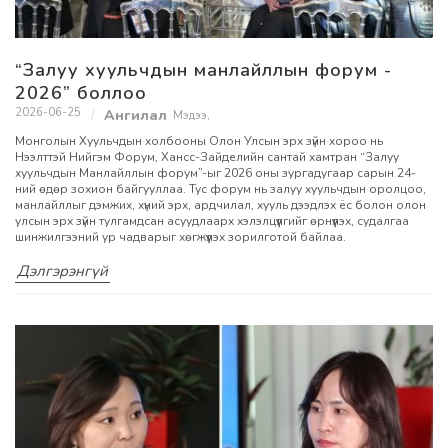
“Залуу хуульчдын манлайллын форум -
2026” боллоо
2026-06-25
Мэдээ
,
Монголын Хуульчдын холбооны Олон Улсын эрх зүйн хороо нь
Нээлттэй Нийгэм Форум, Хансс-Зайделийн сантай хамтран “Залуу
хуульчдын Манлайллын форум”-ыг 2026 оны зургадугаар сарын 24-
ний өдөр зохион байгууллаа. Тус форум нь залуу хуульчдын оролцоо,
манлайллыг дэмжих, хүний эрх, ардчилал, хууль дээдлэх ёс болон олон
улсын эрх зүйн тулгамдсан асуудлаарх хэлэлцүүлгийг өрнүүлэх, судалгаа
шинжилгээний ур чадварыг хөгжүүлэх зорилготой байлаа.
Дэлгэрэнгүй