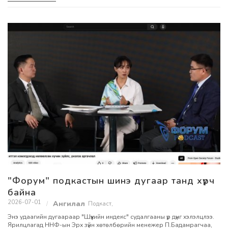
"Форум" подкастын шинэ дугаар танд хүрч
байна
2026-07-01
Подкаст
,
Энэ удаагийн дугаараар "Шүүхийн индекс" судалгааны үр дүнг хэлэлцлээ.
Ярилцлагад ННФ-ын Эрх зүйн хөтөлбөрийн менежер П.Бадамрагчаа,