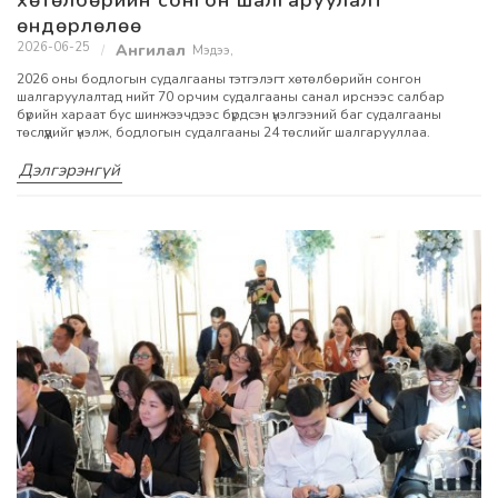
өндөрлөлөө
2026-06-25
Мэдээ
,
2026 оны бодлогын судалгааны тэтгэлэгт хөтөлбөрийн сонгон
шалгаруулалтад нийт 70 орчим судалгааны санал ирснээс салбар
бүрийн хараат бус шинжээчдээс бүрдсэн үнэлгээний баг судалгааны
төслүүдийг үнэлж, бодлогын судалгааны 24 төслийг шалгарууллаа.
Дэлгэрэнгүй