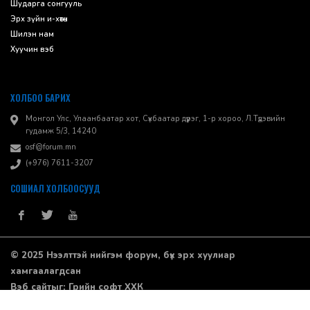
Шударга сонгууль
Эрх зүйн и-хөтөч
Шилэн нам
Хуучин вэб
ХОЛБОО БАРИХ
Монгол Улс, Улаанбаатар хот, Сүхбаатар дүүрэг, 1-р хороо, ​Л.Түдэвийн
гудамж 5/3, 14240
osf@forum.mn
(+976) 7611-3207
СОШИАЛ ХОЛБООСУУД
© 2025 Нээлттэй нийгэм форум, бүх эрх хуулиар
хамгаалагдсан
Вэб сайт
ыг:
Грийн софт ХХК