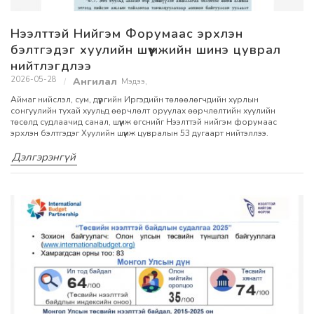
Нээлттэй Нийгэм Форумаас эрхлэн
бэлтгэдэг хуулийн шүүмжийн шинэ цуврал
нийтлэгдлээ
2026-05-28
Мэдээ
,
Аймаг нийслэл, сум, дүүргийн Иргэдийн төлөөлөгчдийн хурлын
сонгуулийн тухай хуульд өөрчлөлт оруулах өөрчлөлтийн хуулийн
төсөлд судлаачид санал, шүүмж өгснийг Нээлттэй нийгэм форумаас
эрхлэн бэлтгэдэг Хуулийн шүүмж цувралын 53 дугаарт нийтэллээ.
Дэлгэрэнгүй