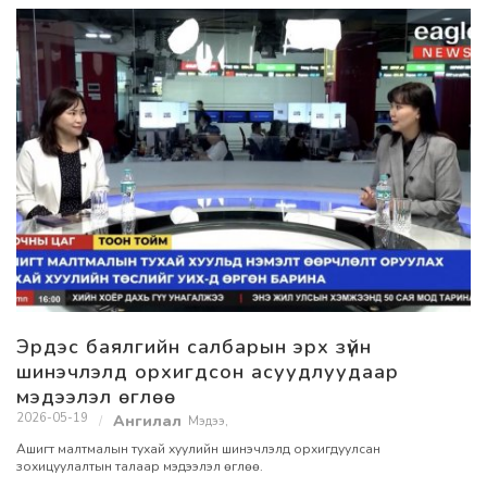
Эрдэс баялгийн салбарын эрх зүйн
шинэчлэлд орхигдсон асуудлуудаар
мэдээлэл өглөө
2026-05-19
Мэдээ
,
Ашигт малтмалын тухай хуулийн шинэчлэлд орхигдуулсан
зохицуулалтын талаар мэдээлэл өглөө.