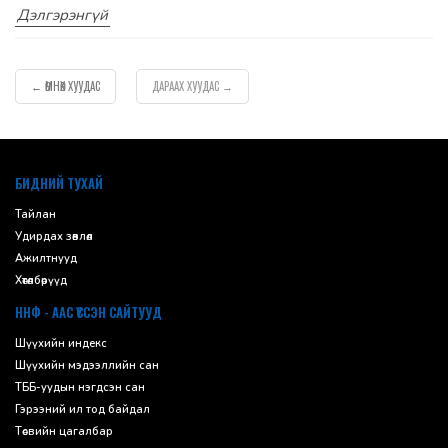
Дэлгэрэнгүй
ӨМНӨХ ХУУДАС
ДАРААХ ХУУДАС
←
→
default
БИДНИЙ ТУХАЙ
Тайлан
Удирдах зөвлөл
Ажилтнууд
Хөтөлбөрүүд
ННФ - ААС ҮҮССЭН САЙТУУД
Шүүхийн индекс
Шүүхийн мэдээллийн сан
ТББ-уудын нэгдсэн сан
Гэрээний ил тод байдал
Төсвийн цагалбар