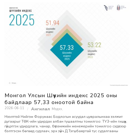
Монгол Улсын Шүүхийн индекс 2025 оны
байдлаар 57,33 оноотой байна
2026-06-11
Мэдээ
,
Нээлттэй Нийгэм Форумаас Бодлогын асуудал цувралынхаа ээлжит
дугаарыг ТӨК-ийн удирдах албан тушаалтны томилгоо: ТУЗ-ийн гишүүн,
гүйцэтгэх удирдлага, чанар, бүтээмжийн менежерийн томилгоо сэдвээр
бэлтгэсэн бөгөөд судлаач, эрх зүйч Д.Тэгшбаяртай тус судалгааны