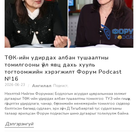
ТӨК-ийн удирдах албан тушаалтны
томилгооны үйл явц дахь хууль
тогтоомжийн хэрэгжилт Форум Podcast
№16
2026-06-23
Подкаст
,
Нээлттэй Нийгэм Форумаас Бодлогын асуудал цувралынхаа ээлжит
дугаарыг ТӨК-ийн удирдах албан тушаалтны томилгоо: ТУЗ-ийн гишүүн,
гүйцэтгэх удирдлага, чанар, бүтээмжийн менежерийн томилгоо сэдвээр
бэлтгэсэн бөгөөд судлаач, эрх зүйч Д.Тэгшбаяртай тус судалгааны
талаар ярилцсан Форум подкастын шинэ дугаарыг толилуулж байна.
Дэлгэрэнгүй