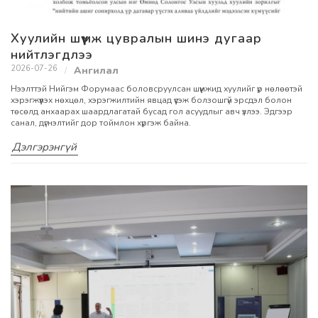
Хуулийн шүүмж цувралын шинэ дугаар
нийтлэгдлээ
2026-07-26
Нээлттэй Нийгэм Форумаас боловсруулсан шүүмжид хуулийг үр нөлөөтэй
хэрэгжүүлэх нөхцөл, хэрэгжилтийн явцад үүсэж болзошгүй эрсдэл болон
төсөлд анхаарах шаардлагатай бусад гол асуудлыг авч үзлээ. Эдгээр
санал, дүгнэлтийг дор тоймлон хүргэж байна.
Дэлгэрэнгүй