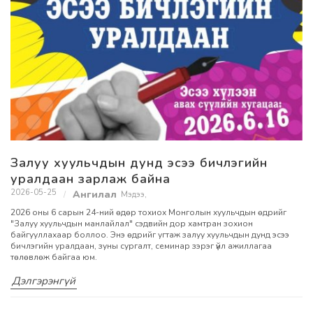
Залуу хуульчдын дунд эсээ бичлэгийн
уралдаан зарлаж байна
2026-05-25
Мэдээ
,
2026 оны 6 сарын 24-ний өдөр тохиох Монголын хуульчдын өдрийг
"Залуу хуульчдын манлайлал" сэдвийн дор хамтран зохион
байгууллахаар боллоо. Энэ өдрийг угтаж залуу хуульчдын дунд эсээ
бичлэгийн уралдаан, зуны сургалт, семинар зэрэг үйл ажиллагаа
төлөвлөж байгаа юм.
Дэлгэрэнгүй