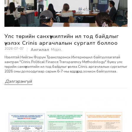
Улс төрийн санхүүжилтийн ил тод байдлыг
үнэлэх Crinis аргачлалын сургалт боллоо
2026-07-07
Мэдээ
,
Нээлттэй Нийгэм Форум Транспэрэнси Интернэшнл байгууллагатай
хамтран "Crinis Political Finance Transparency Methodology" буюу улс
төрийн санхүүжилтийн ил тод байдлыг үнэлэх Crinis аргачлалын сургалтыг
2026 оны долоодугаар сарын 6-7-ны өдрүүдэд зохион байгууллаа.
Дэлгэрэнгүй