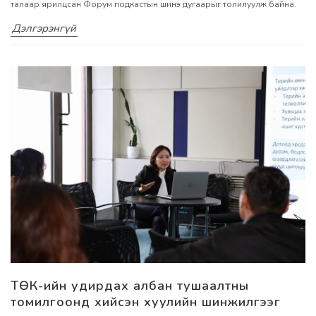
талаар ярилцсан Форум подкастын шинэ дугаарыг толилуулж байна.
Дэлгэрэнгүй
ТӨК-ийн удирдах албан тушаалтны
томилгоонд хийсэн хуулийн шинжилгээг