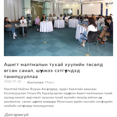
Ашигт малтмалын тухай хуулийн төсөлд
өгсөн санал, шүүмжээ сэтгүүлчдэд
танилцууллаа
2026-07-02
Мэдээ
,
Нээлттэй Нийгэм Форум Аж үйлдвэр, эрдэс баялгийн яамнаас
боловсруулан Улсын Их Хуралд өргөн мэдүүлсэн Ашигт малтмалын тухай
хуульд нэмэлт, өөрчлөлт оруулах тухай хуулийн төсөлд хийсэн дүн
шинжилгээ, санал, шүүмжээ өнөөдөр Монголын эдийн засгийн сэтгүүлчдийн
клубийн сэтгүүлчдэд танилцууллаа.
Дэлгэрэнгүй