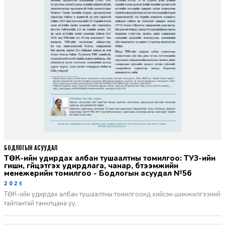
БОДЛОГЫН АСУУДАЛ
ТӨК-ийн удирдах албан тушаалтны томилгоо: ТУЗ-ийн
гишүүн, гүйцэтгэх удирдлага, чанар, бүтээмжийн
менежерийн томилгоо - Бодлогын асуудал №56
2026-06-02
ТӨК-ийн удирдах албан тушаалтны томилгоонд хийсэн шинжилгээний
тайлантай танилцана уу.