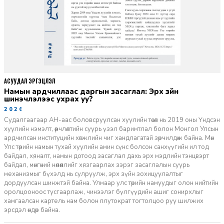
АСУУДАЛ ЭРГЭЦҮҮЛЭЛ
Намын ардчиллаас даргын засаглал: Эрх зүйн
шинэчлэлээс ухрах уу?
2026-07-08
Судалгаагаар АН-аас боловсруулсан хуулийн төсөл нь 2019 оны Үндсэн
хуулийн нэмэлт, өөрчлөлтийн суурь үзэл баримтлал болон Монгол Улсын
ардчилсан институцийн хөгжлийн чиг хандлагатай зөрчилдөж байна. Мөн
Улс төрийн намын тухай хуулийн амин сүнс болсон санхүүгийн ил тод
байдал, хяналт, намын дотоод засаглал дахь эрх мэдлийн тэнцвэрт
байдал, мөнгөний нөлөөллийг хязгаарлах зэрэг засаглалын суурь
механизмыг бүхэлд нь сулруулж, эрх зүйн зохицуулалтыг
дордуулсан шинжтэй байна. Улмаар улс төрийн намуудыг олон нийтийн
оролцооноос тусгаарлаж, чинээлэг бүлгүүдийн ашиг сонирхлыг
хамгаалсан картель нам болон плутократ тогтолцоо руу шилжих
эрсдэл өндөр байна.