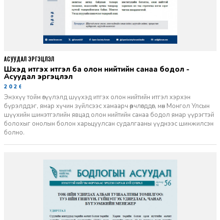
АСУУДАЛ ЭРГЭЦҮҮЛЭЛ
Шүүхэд итгэх итгэл ба олон нийтийн санаа бодол -
Асуудал эргэцүүлэл
2026-06-11
Энэхүү тойм өгүүлэлд шүүхэд итгэх олон нийтийн итгэл хэрхэн
бүрэлддэг, ямар хүчин зүйлсээс хамаарч өөрчлөгддөг, мөн Монгол Улсын
шүүхийн шинэтгэлийн явцад олон нийтийн санаа бодол ямар үүрэгтэй
болохыг онолын болон харьцуулсан судалгааны үүднээс шинжилсэн
болно.