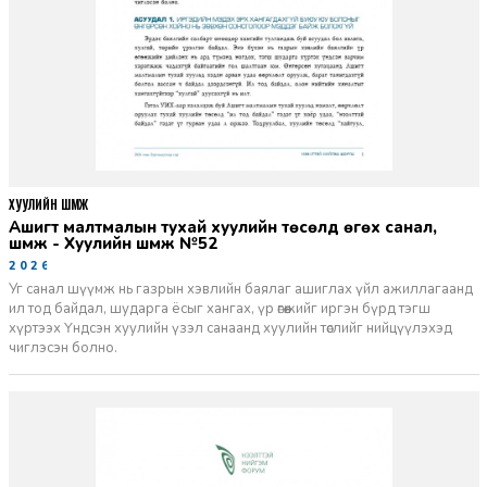
ХУУЛИЙН ШҮҮМЖ
Ашигт малтмалын тухай хуулийн төсөлд өгөх санал,
шүүмж - Хуулийн шүүмж №52
2026-06-29
Уг санал шүүмж нь газрын хэвлийн баялаг ашиглах үйл ажиллагаанд
ил тод байдал, шударга ёсыг хангах, үр өгөөжийг иргэн бүрд тэгш
хүртээх Үндсэн хуулийн үзэл санаанд хуулийн төслийг нийцүүлэхэд
чиглэсэн болно.