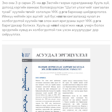
Энэ оны 3-р сарын 25-ны өдөр Засгийн газрын хуралдаанаар Хууль зүй,
дотоод хэргийн яамнаас боловсруулсан “Шүгэл үлээгчийг хамгаалах
тухай” хуулийн төслийг хэлэлцэн УИХ-д өргөн барихаар шийдвэрлэлээ.
Ийнхүү нийтийн эрх ашгийг зүй бус нөлөөллөөс хамгаалахад чухал ач
холбогдолтой хуулийн төсөл олон жил яригдсаны эцэст УИХ-д өргөн
баригдахаар болжээ. Хууль үр нөлөөтэй хэрэгжих нөхцөл, учирч болох
эрсдэлийн хувьд ач холбогдолтой гэж үзсэн асуудлуудыг дор
сийрүүллээ.