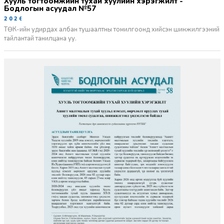
Хууль тогтоомжийн тухай хуулийн хэрэгжилт -
Бодлогын асуудал №57
2026-06-02
ТӨК-ийн удирдах албан тушаалтны томилгоонд хийсэн шинжилгээний
тайлантай танилцана уу.