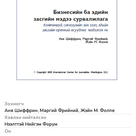
Зохиогч
Аня Шиффрин, Маргий Фрийний, Жэйн М. Фолпе
Хэвлэн нийтэлсэн
Нээлттэй Нийгэм Форум
Он