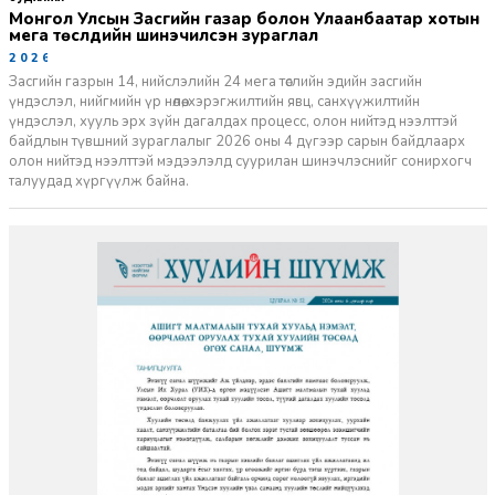
Монгол Улсын Засгийн газар болон Улаанбаатар хотын
мега төслүүдийн шинэчилсэн зураглал
2026-06-29
Засгийн газрын 14, нийслэлийн 24 мега төслийн эдийн засгийн
үндэслэл, нийгмийн үр нөлөө, хэрэгжилтийн явц, санхүүжилтийн
үндэслэл, хууль эрх зүйн дагалдах процесс, олон нийтэд нээлттэй
байдлын түвшний зураглалыг 2026 оны 4 дүгээр сарын байдлаарх
олон нийтэд нээлттэй мэдээлэлд суурилан шинэчлэснийг сонирхогч
талуудад хүргүүлж байна.