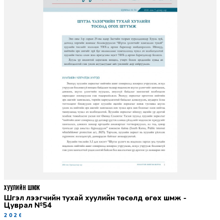
ХУУЛИЙН ШҮҮМЖ
Шүгэл үлээгчийн тухай хуулийн төсөлд өгөх шүүмж -
Цуврал №54
2026-07-27