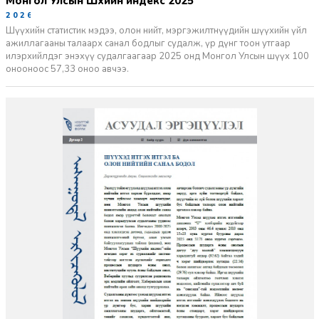
Монгол Улсын Шүүхийн индекс 2025
2026-06-11
Шүүхийн статистик мэдээ, олон нийт, мэргэжилтнүүдийн шүүхийн үйл
ажиллагааны талаарх санал бодлыг судалж, үр дүнг тоон утгаар
илэрхийлдэг энэхүү судалгаагаар 2025 онд Монгол Улсын шүүх 100
онооноос 57,33 оноо авчээ.