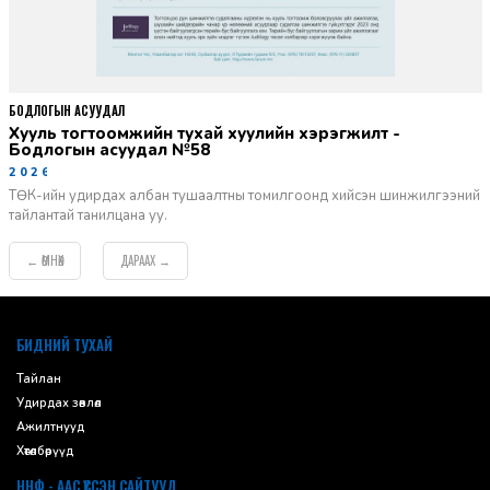
БОДЛОГЫН АСУУДАЛ
Хууль тогтоомжийн тухай хуулийн хэрэгжилт -
Бодлогын асуудал №58
2026-06-02
ТӨК-ийн удирдах албан тушаалтны томилгоонд хийсэн шинжилгээний
тайлантай танилцана уу.
ӨМНӨХ
ДАРААХ
←
→
default
БИДНИЙ ТУХАЙ
Тайлан
Удирдах зөвлөл
Ажилтнууд
Хөтөлбөрүүд
ННФ - ААС ҮҮССЭН САЙТУУД