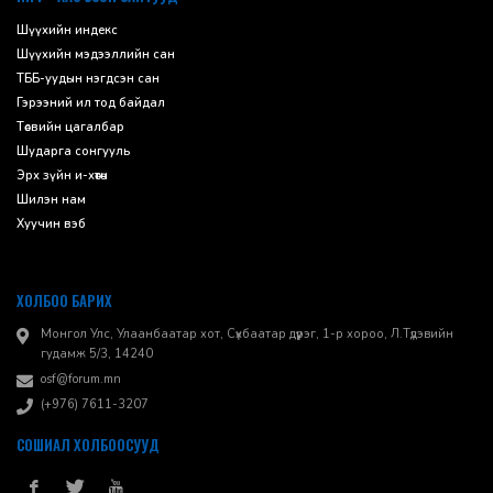
Шүүхийн индекс
Шүүхийн мэдээллийн сан
ТББ-уудын нэгдсэн сан
Гэрээний ил тод байдал
Төсвийн цагалбар
Шударга сонгууль
Эрх зүйн и-хөтөч
Шилэн нам
Хуучин вэб
ХОЛБОО БАРИХ
Монгол Улс, Улаанбаатар хот, Сүхбаатар дүүрэг, 1-р хороо, ​Л.Түдэвийн
гудамж 5/3, 14240
osf@forum.mn
(+976) 7611-3207
СОШИАЛ ХОЛБООСУУД