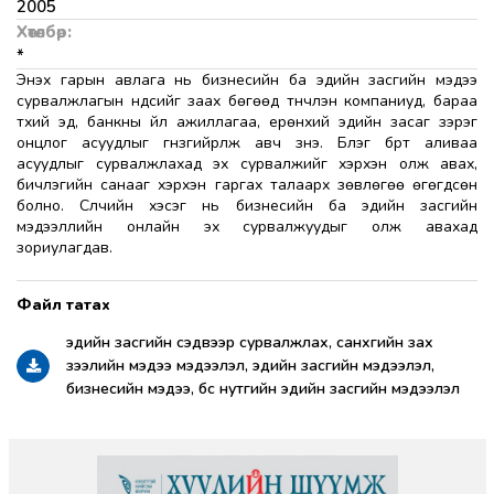
2005
Хөтөлбөр:
*
Энэхүү гарын авлага нь бизнесийн ба эдийн засгийн мэдээ
сурвалжлагын үндсийг заах бөгөөд түүнчлэн компаниуд, бараа
түүхий эд, банкны үйл ажиллагаа, ерөнхий эдийн засаг зэрэг
онцлог асуудлыг гүнзгийрүүлж авч үзнэ. Бүлэг бүрт аливаа
асуудлыг сурвалжлахад эх сурвалжийг хэрхэн олж авах,
бичлэгийн санааг хэрхэн гаргах талаарх зөвлөгөө өгөгдсөн
болно. Сүүлчийн хэсэг нь бизнесийн ба эдийн засгийн
мэдээллийн онлайн эх сурвалжуудыг олж авахад
зориулагдав.
эдийн засгийн сэдвээр сурвалжлах, санхүүгийн зах
зээлийн мэдээ мэдээлэл, эдийн засгийн мэдээлэл,
бизнесийн мэдээ, бүс нутгийн эдийн засгийн мэдээлэл