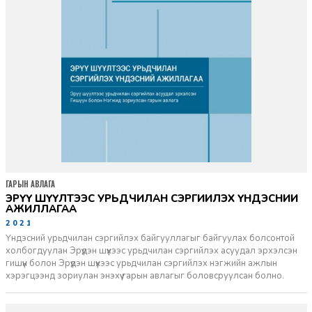
ГАРЫН АВЛАГА
ЭРҮҮ ШҮҮЛТЭЭС УРЬДЧИЛАН СЭРГИЙЛЭХ ҮНДЭСНИЙ
АЖИЛЛАГАА
2021-07-08
Үндэсний урьдчилан сэргийлэх байгууллагыг байгуулах болсонтой
холбогдуулан Эрүүдэн шүүхээс урьдчилан сэргийлэх асуудал эрхэлсэн
гишүүн болон Эрүүдэн шүүхээс урьдчилан сэргийлэх нэгжийн ажлын
хэрэгцээнд зориулан энэхүү гарын авлагыг боловсруулсан болно.