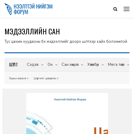
МЭДЭЭЛЛИЙН САН
Тус цахим хуудасны бүх мэдээллийг доорх шүүлтээр хайх боломжтой.
ШҮҮЛТ
Сэдэв
Он
Сан хөмрөг
Хөтөлбөр
Мега төсөл
Гарын авлага
×
Шүүлтийг цэвэрлэх
×