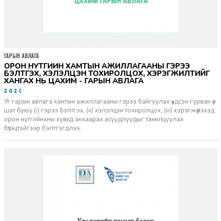
ГАРЫН АВЛАГА
ОРОН НУТГИЙН ХАМТЫН АЖИЛЛАГААНЫ ГЭРЭЭ
БЭЛТГЭХ, ХЭЛЭЛЦЭН ТОХИРОЛЦОХ, ХЭРЭГЖИЛТИЙГ
ХАНГАХ НЬ ЦАХИМ - ГАРЫН АВЛАГА
2020-09-17
Уг гарын авлага хамтын ажиллагааны гэрээ байгуулах үндсэн гурван үе
шат буюу (i) гэрээ бэлтгэх, (ii) хэлэлцэн тохиролцох, (iii) хэрэгжүүлэхэд
орон нутгийнхны хувьд анхаарах асуудлуудыг танилцуулах
бүтэцтэйгээр бэлтгэгдлээ.