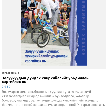
ГАРЫН АВЛАГА
Залуучуудын дундах хүчирхийллийг урьдчилан
сэргийлэх нь
2017-02-10
Энэхүү гарын авлага нь бодлогын хүмүүс, ялангуяа хүн хүч, санхүүгийн
хязгаарлагдмал нөхцөлд ажиллаж буй бодлого, хөтөлбөр
боловсруулагчдад залуучуудын дундах хүчирхийллийн асуудалд
баримт, нотолгоотой хандахад туслах зорилготой. Уг гарын авлага нь