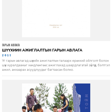
ГАРЫН АВЛАГА
ШҮҮХИЙН АЖИГЛАЛТЫН ГАРЫН АВЛАГА
2019-02-14
Уг гарын авлагад шүүхийн ажиглалтын талаарх ерөнхий ойлголт болон
шүүх хуралдааныг хөндлөнгөөс ажиглахад шаардлагатай зүйлүүд, бэлтгэл
ажил, анхаарах асуудлуудыг багтаасан болно.