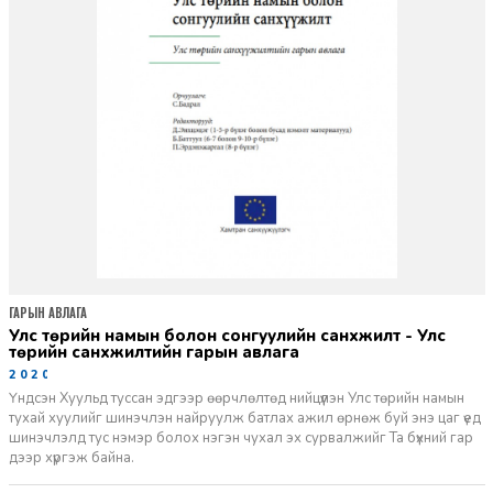
ГАРЫН АВЛАГА
Улс төрийн намын болон сонгуулийн санхүүжилт - Улс
төрийн санхүүжилтийн гарын авлага
2020-04-29
Үндсэн Хуульд туссан эдгээр өөрчлөлтөд нийцүүлэн Улс төрийн намын
тухай хуулийг шинэчлэн найруулж батлах ажил өрнөж буй энэ цаг үед
шинэчлэлд тус нэмэр болох нэгэн чухал эх сурвалжийг Та бүхний гар
дээр хүргэж байна.