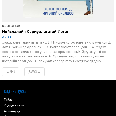
ГАРЫН АВЛАГА
Нийслэлийн Хариуцлагатай Иргэн
2016-11-08
Энэхүү цахим гарын авлага нь: 1. Нийслэл хотоо товч танилцуулахуй 2.
Хотын хөгжилд оролцох нь 3. Тулгаа төсөвт оролцсон нь 4. Мэдэх
эрхээ хэрэгжүүлж хотоо удирдахад оролцсон нь 5. Эрүүл аюулгүй орчинд
амьдрах эрхээ хамгаалсан нь 6. Өргөдөл гомдол, санал хүсэлт нь
иргэдийн оролцооны нэг чухал хэлбэр гэсэн хэсгүүдээс бүрдэнэ.
ӨМНӨХ
ДАРААХ
←
→
default
БИДНИЙ ТУХАЙ
Тайлан
Удирдах зөвлөл
Ажилтнууд