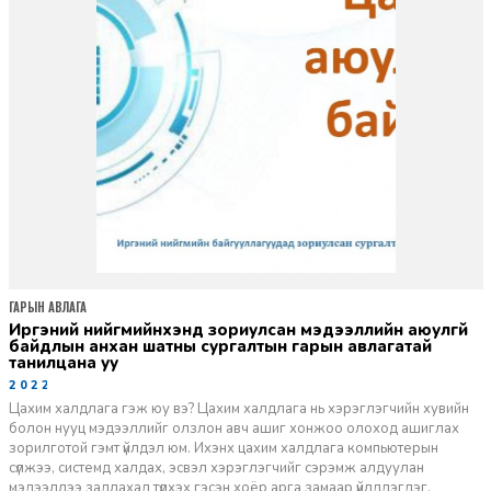
ГАРЫН АВЛАГА
Иргэний нийгмийнхэнд зориулсан мэдээллийн аюулгүй
байдлын анхан шатны сургалтын гарын авлагатай
танилцана уу
2022-10-20
Цахим халдлага гэж юу вэ? Цахим халдлага нь хэрэглэгчийн хувийн
болон нууц мэдээллийг олзлон авч ашиг хонжоо олоход ашиглах
зорилготой гэмт үйлдэл юм. Ихэнх цахим халдлага компьютерын
сүлжээ, системд халдах, эсвэл хэрэглэгчийг сэрэмж алдуулан
мэдээллээ задлахад түлхэх гэсэн хоёр арга замаар үйлддэгдэг.