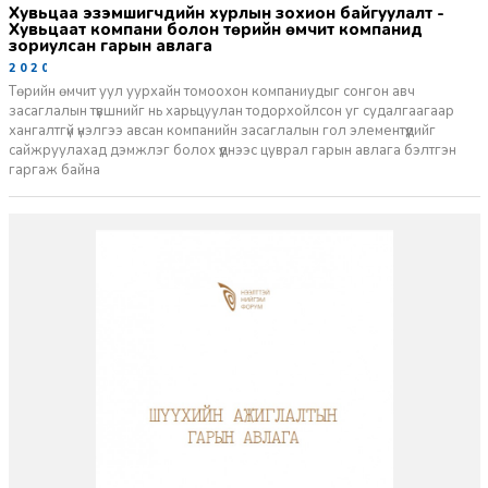
Хувьцаа эзэмшигчдийн хурлын зохион байгуулалт -
Хувьцаат компани болон төрийн өмчит компанид
зориулсан гарын авлага
2020-04-23
Төрийн өмчит уул уурхайн томоохон компаниудыг сонгон авч
засаглалын түвшнийг нь харьцуулан тодорхойлсон уг судалгаагаар
хангалтгүй үнэлгээ авсан компанийн засаглалын гол элементүүдийг
сайжруулахад дэмжлэг болох үүднээс цуврал гарын авлага бэлтгэн
гаргаж байна