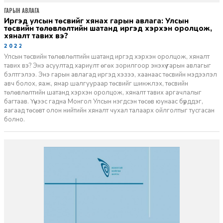
ГАРЫН АВЛАГА
Иргэд улсын төсвийг хянах гарын авлага: Улсын
төсвийн төлөвлөлтийн шатанд иргэд хэрхэн оролцож,
хяналт тавих вэ?
2022-10-13
Улсын төсвийн төлөвлөлтийн шатанд иргэд хэрхэн оролцож, хяналт
тавих вэ? Энэ асуултад хариулт өгөх зорилгоор энэхүү гарын авлагыг
бэлтгэлээ. Энэ гарын авлагад иргэд хэзээ, хаанаас төсвийн мэдээлэл
авч болох, яаж, ямар шалгуураар төсвийг шинжлэх, төсвийн
төлөвлөлтийн шатанд хэрхэн оролцож, хяналт тавих аргачлалыг
багтаав. Үүнээс гадна Монгол Улсын нэгдсэн төсөв юунаас бүрддэг,
яагаад төсөвт олон нийтийн хяналт чухал талаарх ойлголтыг тусгасан
болно.