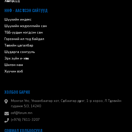
Хөтөлбөрүүд
ННФ - ААС ҮҮССЭН САЙТУУД
Шүүхийн индекс
Шүүхийн мэдээллийн сан
ТББ-уудын нэгдсэн сан
Гэрээний ил тод байдал
Төсвийн цагалбар
Шударга сонгууль
Эрх зүйн и-хөтөч
Шилэн нам
Хуучин вэб
ХОЛБОО БАРИХ
Монгол Улс, Улаанбаатар хот, Сүхбаатар дүүрэг, 1-р хороо, ​Л.Түдэвийн
гудамж 5/3, 14240
osf@forum.mn
(+976) 7611-3207
СОШИАЛ ХОЛБООСУУД