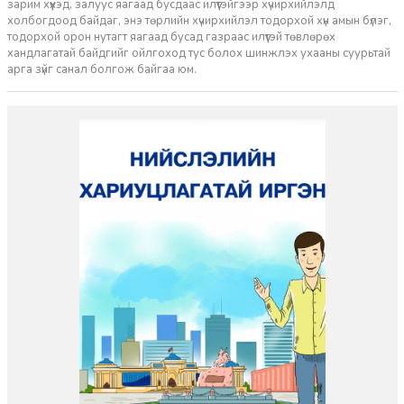
зарим хүүхэд, залуус яагаад бусдаас илүүтэйгээр хүчирхийлэлд
холбогдоод байдаг, энэ төрлийн хүчирхийлэл тодорхой хүн амын бүлэг,
тодорхой орон нутагт яагаад бусад газраас илүүтэй төвлөрөх
хандлагатай байдгийг ойлгоход тус болох шинжлэх ухааны суурьтай
арга зүйг санал болгож байгаа юм.