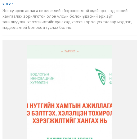
2021-05-17
Энэхүү гарын авлага нь хөгжлийн бэрхшээлтэй хүний эрх, тэдгээрийг
хамгаалах зорилготой олон улсын болон үндэсний эрх зүйг
танилцуулж, хэрэгжилтийг хянахад хэрхэн оролцох талаар мэдлэг,
мэдээлэлтэй болоход туслах болно.