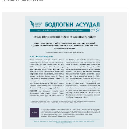
тайлантай танилцана уу.