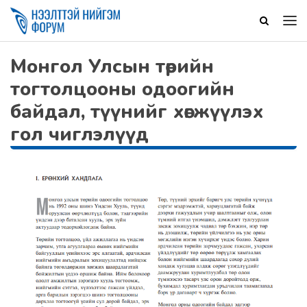
Монгол Улсын төрийн
тогтолцооны одоогийн
байдал, түүнийг хөгжүүлэх
гол чиглэлүүд