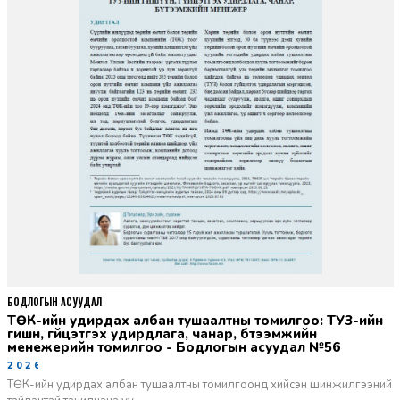
БОДЛОГЫН АСУУДАЛ
ТӨК-ийн удирдах албан тушаалтны томилгоо: ТУЗ-ийн
гишүүн, гүйцэтгэх удирдлага, чанар, бүтээмжийн
менежерийн томилгоо - Бодлогын асуудал №56
2026-06-02
ТӨК-ийн удирдах албан тушаалтны томилгоонд хийсэн шинжилгээний