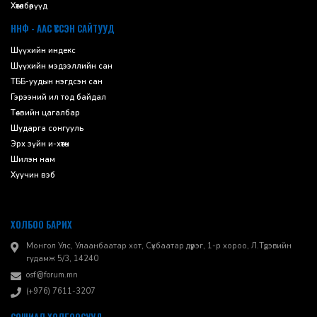
Хөтөлбөрүүд
ННФ - ААС ҮҮССЭН САЙТУУД
Шүүхийн индекс
Шүүхийн мэдээллийн сан
ТББ-уудын нэгдсэн сан
Гэрээний ил тод байдал
Төсвийн цагалбар
Шударга сонгууль
Эрх зүйн и-хөтөч
Шилэн нам
Хуучин вэб
ХОЛБОО БАРИХ
Монгол Улс, Улаанбаатар хот, Сүхбаатар дүүрэг, 1-р хороо, ​Л.Түдэвийн
гудамж 5/3, 14240
osf@forum.mn
(+976) 7611-3207