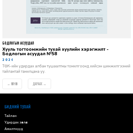
БОДЛОГЫН АСУУДАЛ
Хууль тогтоомжийн тухай хуулийн хэрэгжилт -
Бодлогын асуудал №58
2026-06-02
ТӨК-ийн удирдах албан тушаалтны томилгоонд хийсэн шинжилгээний
тайлантай танилцана уу.
ӨМНӨХ
ДАРААХ
←
→
default
БИДНИЙ ТУХАЙ
Тайлан
Удирдах зөвлөл
Ажилтнууд