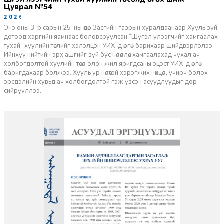
Цуврал №54
2026-07-27
Энэ оны 3-р сарын 25-ны өдөр Засгийн газрын хуралдаанаар Хууль зүй,
дотоод хэргийн яамнаас боловсруулсан “Шүгэл үлээгчийг хамгаалах
тухай” хуулийн төслийг хэлэлцэн УИХ-д өргөн барихаар шийдвэрлэлээ.
Ийнхүү нийтийн эрх ашгийг зүй бус нөлөөллөөс хамгаалахад чухал ач
холбогдолтой хуулийн төсөл олон жил яригдсаны эцэст УИХ-д өргөн
баригдахаар болжээ. Хууль үр нөлөөтэй хэрэгжих нөхцөл, учирч болох
эрсдэлийн хувьд ач холбогдолтой гэж үзсэн асуудлуудыг дор
сийрүүллээ.