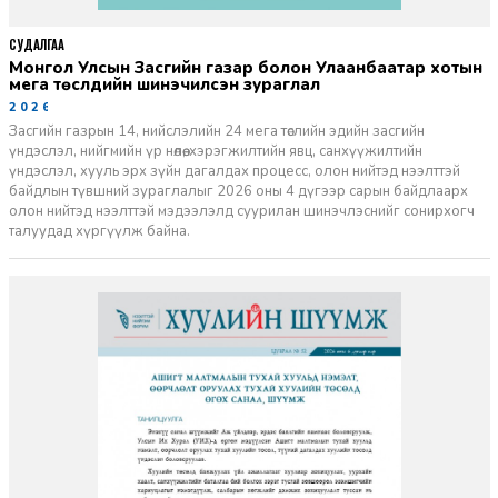
СУДАЛГАА
Монгол Улсын Засгийн газар болон Улаанбаатар хотын
мега төслүүдийн шинэчилсэн зураглал
2026-06-29
Засгийн газрын 14, нийслэлийн 24 мега төслийн эдийн засгийн
үндэслэл, нийгмийн үр нөлөө, хэрэгжилтийн явц, санхүүжилтийн
үндэслэл, хууль эрх зүйн дагалдах процесс, олон нийтэд нээлттэй
байдлын түвшний зураглалыг 2026 оны 4 дүгээр сарын байдлаарх
олон нийтэд нээлттэй мэдээлэлд суурилан шинэчлэснийг сонирхогч
талуудад хүргүүлж байна.