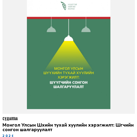
СУДАЛГАА
Монгол Улсын Шүүхийн тухай хуулийн хэрэгжилт: Шүүгчийн
сонгон шалгаруулалт
2026-06-19