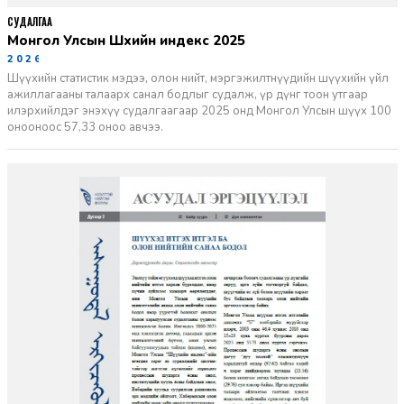
СУДАЛГАА
Монгол Улсын Шүүхийн индекс 2025
2026-06-11
Шүүхийн статистик мэдээ, олон нийт, мэргэжилтнүүдийн шүүхийн үйл
ажиллагааны талаарх санал бодлыг судалж, үр дүнг тоон утгаар
илэрхийлдэг энэхүү судалгаагаар 2025 онд Монгол Улсын шүүх 100
онооноос 57,33 оноо авчээ.