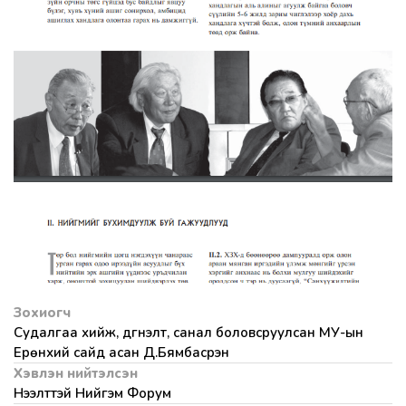
Зохиогч
Судалгаа хийж, дүгнэлт, санал боловсруулсан МУ-ын
Ерөнхий сайд асан Д.Бямбасүрэн
Хэвлэн нийтэлсэн
Нээлттэй Нийгэм Форум