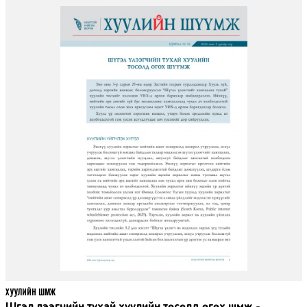
ХУУЛИЙН ШҮҮМЖ
Шүгэл үлээгчийн тухай хуулийн төсөлд өгөх шүүмж -