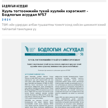
БОДЛОГЫН АСУУДАЛ
Хууль тогтоомжийн тухай хуулийн хэрэгжилт -
Бодлогын асуудал №57
2026-06-02
ТӨК-ийн удирдах албан тушаалтны томилгоонд хийсэн шинжилгээний
тайлантай танилцана уу.