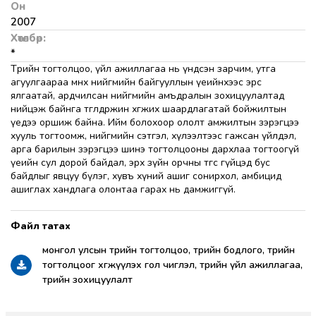
Он
2007
Хөтөлбөр:
*
Төрийн тогтолцоо, үйл ажиллагаа нь үндсэн зарчим, утга
агуулгаараа өмнөх нийгмийн байгууллын үеийнхээс эрс
ялгаатай, ардчилсан нийгмийн амъдралын зохицуулалтад
нийцэж байнга төгөлдөржин хөгжих шаардлагатай бойжилтын
үедээ оршиж байна. Ийм болохоор ололт амжилтын зэрэгцээ
хууль тогтоомж, нийгмийн сэтгэл, хүлээлтээс гажсан үйлдэл,
арга барилын зэрэгцээ шинэ тогтолцооны дархлаа тогтоогүй
үеийн сул дорой байдал, эрх зүйн орчны төгс гүйцэд бус
байдлыг явцуу бүлэг, хувъ хүний ашиг сонирхол, амбицид
ашиглах хандлага олонтаа гарах нь дамжиггүй.
монгол улсын төрийн тогтолцоо, төрийн бодлого, төрийн
тогтолцоог хөгжүүлэх гол чиглэл, төрийн үйл ажиллагаа,
төрийн зохицуулалт