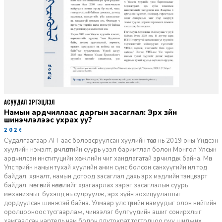
АСУУДАЛ ЭРГЭЦҮҮЛЭЛ
Намын ардчиллаас даргын засаглал: Эрх зүйн
шинэчлэлээс ухрах уу?
2026-07-08
Судалгаагаар АН-аас боловсруулсан хуулийн төсөл нь 2019 оны Үндсэн
хуулийн нэмэлт, өөрчлөлтийн суурь үзэл баримтлал болон Монгол Улсын
ардчилсан институцийн хөгжлийн чиг хандлагатай зөрчилдөж байна. Мөн
Улс төрийн намын тухай хуулийн амин сүнс болсон санхүүгийн ил тод
байдал, хяналт, намын дотоод засаглал дахь эрх мэдлийн тэнцвэрт
байдал, мөнгөний нөлөөллийг хязгаарлах зэрэг засаглалын суурь
механизмыг бүхэлд нь сулруулж, эрх зүйн зохицуулалтыг
дордуулсан шинжтэй байна. Улмаар улс төрийн намуудыг олон нийтийн
оролцооноос тусгаарлаж, чинээлэг бүлгүүдийн ашиг сонирхлыг
хамгаалсан картель нам болон плутократ тогтолцоо руу шилжих