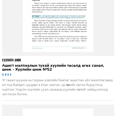
ХУУЛИЙН ШҮҮМЖ
Ашигт малтмалын тухай хуулийн төсөлд өгөх санал,
шүүмж - Хуулийн шүүмж №52
2026-06-29
Уг санал шүүмж нь газрын хэвлийн баялаг ашиглах үйл ажиллагаанд
ил тод байдал, шударга ёсыг хангах, үр өгөөжийг иргэн бүрд тэгш
хүртээх Үндсэн хуулийн үзэл санаанд хуулийн төслийг нийцүүлэхэд
чиглэсэн болно.