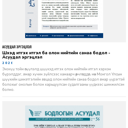
АСУУДАЛ ЭРГЭЦҮҮЛЭЛ
Шүүхэд итгэх итгэл ба олон нийтийн санаа бодол -
Асуудал эргэцүүлэл
2026-06-11
Энэхүү тойм өгүүлэлд шүүхэд итгэх олон нийтийн итгэл хэрхэн
бүрэлддэг, ямар хүчин зүйлсээс хамаарч өөрчлөгддөг, мөн Монгол Улсын
шүүхийн шинэтгэлийн явцад олон нийтийн санаа бодол ямар үүрэгтэй
болохыг онолын болон харьцуулсан судалгааны үүднээс шинжилсэн
болно.