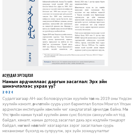
АСУУДАЛ ЭРГЭЦҮҮЛЭЛ
Намын ардчиллаас даргын засаглал: Эрх зүйн
шинэчлэлээс ухрах уу?
2026-07-08
Судалгаагаар АН-аас боловсруулсан хуулийн төсөл нь 2019 оны Үндсэн
хуулийн нэмэлт, өөрчлөлтийн суурь үзэл баримтлал болон Монгол Улсын
ардчилсан институцийн хөгжлийн чиг хандлагатай зөрчилдөж байна. Мөн
Улс төрийн намын тухай хуулийн амин сүнс болсон санхүүгийн ил тод
байдал, хяналт, намын дотоод засаглал дахь эрх мэдлийн тэнцвэрт
байдал, мөнгөний нөлөөллийг хязгаарлах зэрэг засаглалын суурь
механизмыг бүхэлд нь сулруулж, эрх зүйн зохицуулалтыг