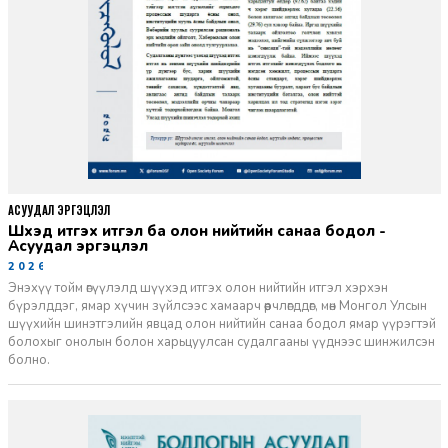
АСУУДАЛ ЭРГЭЦҮҮЛЭЛ
Шүүхэд итгэх итгэл ба олон нийтийн санаа бодол -
Асуудал эргэцүүлэл
2026-06-11
Энэхүү тойм өгүүлэлд шүүхэд итгэх олон нийтийн итгэл хэрхэн
бүрэлддэг, ямар хүчин зүйлсээс хамаарч өөрчлөгддөг, мөн Монгол Улсын
шүүхийн шинэтгэлийн явцад олон нийтийн санаа бодол ямар үүрэгтэй
болохыг онолын болон харьцуулсан судалгааны үүднээс шинжилсэн
болно.