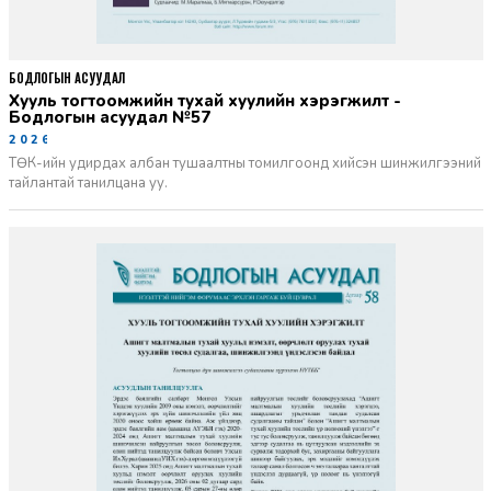
БОДЛОГЫН АСУУДАЛ
Хууль тогтоомжийн тухай хуулийн хэрэгжилт -
Бодлогын асуудал №57
2026-06-02
ТӨК-ийн удирдах албан тушаалтны томилгоонд хийсэн шинжилгээний
тайлантай танилцана уу.