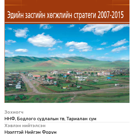
Зохиогч
ННФ, Бодлого судлалын төв, Тариалан сум
Хэвлэн нийтэлсэн
Нээлттэй Нийгэм Форум