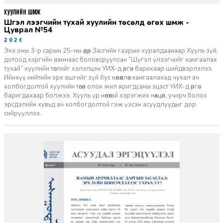
ХУУЛИЙН ШҮҮМЖ
Шүгэл үлээгчийн тухай хуулийн төсөлд өгөх шүүмж -
Цуврал №54
2026-07-27
Энэ оны 3-р сарын 25-ны өдөр Засгийн газрын хуралдаанаар Хууль зүй,
дотоод хэргийн яамнаас боловсруулсан “Шүгэл үлээгчийг хамгаалах
тухай” хуулийн төслийг хэлэлцэн УИХ-д өргөн барихаар шийдвэрлэлээ.
Ийнхүү нийтийн эрх ашгийг зүй бус нөлөөллөөс хамгаалахад чухал ач
холбогдолтой хуулийн төсөл олон жил яригдсаны эцэст УИХ-д өргөн
баригдахаар болжээ. Хууль үр нөлөөтэй хэрэгжих нөхцөл, учирч болох
эрсдэлийн хувьд ач холбогдолтой гэж үзсэн асуудлуудыг дор
сийрүүллээ.