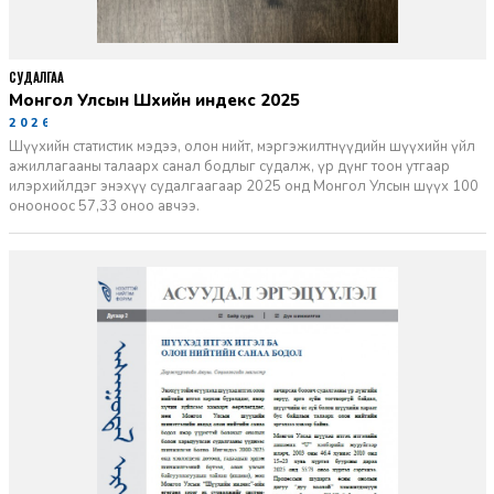
СУДАЛГАА
Монгол Улсын Шүүхийн индекс 2025
2026-06-11
Шүүхийн статистик мэдээ, олон нийт, мэргэжилтнүүдийн шүүхийн үйл
ажиллагааны талаарх санал бодлыг судалж, үр дүнг тоон утгаар
илэрхийлдэг энэхүү судалгаагаар 2025 онд Монгол Улсын шүүх 100
онооноос 57,33 оноо авчээ.