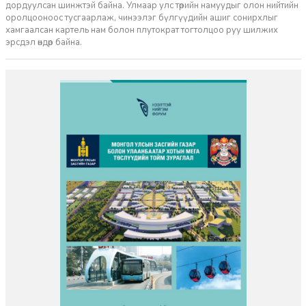
дордуулсан шинжтэй байна. Улмаар улс төрийн намуудыг олон нийтийн
оролцооноос тусгаарлаж, чинээлэг бүлгүүдийн ашиг сонирхлыг
хамгаалсан картель нам болон плутократ тогтолцоо руу шилжих
эрсдэл өндөр байна.