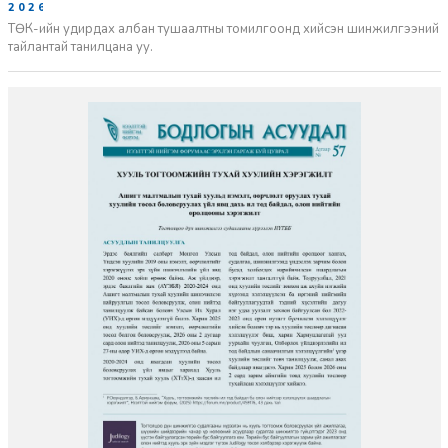
2026-06-02
ТӨК-ийн удирдах албан тушаалтны томилгоонд хийсэн шинжилгээний
тайлантай танилцана уу.