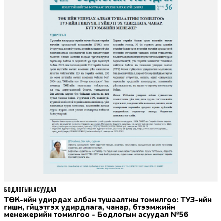
БОДЛОГЫН АСУУДАЛ
ТӨК-ийн удирдах албан тушаалтны томилгоо: ТУЗ-ийн
гишүүн, гүйцэтгэх удирдлага, чанар, бүтээмжийн
менежерийн томилгоо - Бодлогын асуудал №56