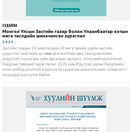
СУДАЛГАА
Монгол Улсын Засгийн газар болон Улаанбаатар хотын
мега төслүүдийн шинэчилсэн зураглал
2026-06-29
Засгийн газрын 14, нийслэлийн 24 мега төслийн эдийн засгийн
үндэслэл, нийгмийн үр нөлөө, хэрэгжилтийн явц, санхүүжилтийн
үндэслэл, хууль эрх зүйн дагалдах процесс, олон нийтэд нээлттэй
байдлын түвшний зураглалыг 2026 оны 4 дүгээр сарын байдлаарх
олон нийтэд нээлттэй мэдээлэлд суурилан шинэчлэснийг сонирхогч
талуудад хүргүүлж байна.