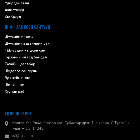
Удирдах зөвлөл
Ажилтнууд
Хөтөлбөрүүд
ННФ - ААС ҮҮССЭН САЙТУУД
Шүүхийн индекс
Шүүхийн мэдээллийн сан
ТББ-уудын нэгдсэн сан
Гэрээний ил тод байдал
Төсвийн цагалбар
Шударга сонгууль
Эрх зүйн и-хөтөч
Шилэн нам
Хуучин вэб
ХОЛБОО БАРИХ
Монгол Улс, Улаанбаатар хот, Сүхбаатар дүүрэг, 1-р хороо, ​Л.Түдэвийн
гудамж 5/3, 14240
osf@forum.mn