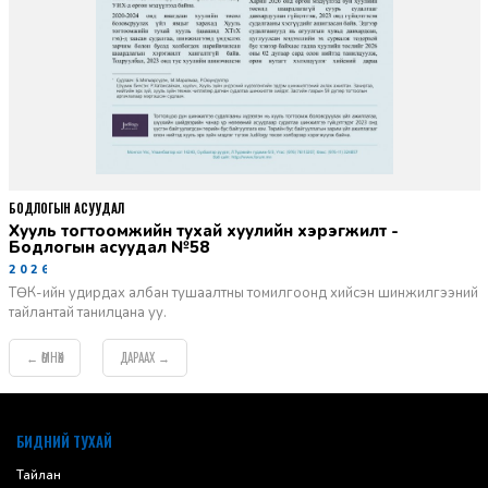
БОДЛОГЫН АСУУДАЛ
Хууль тогтоомжийн тухай хуулийн хэрэгжилт -
Бодлогын асуудал №58
2026-06-02
ТӨК-ийн удирдах албан тушаалтны томилгоонд хийсэн шинжилгээний
тайлантай танилцана уу.
ӨМНӨХ
ДАРААХ
←
→
default
БИДНИЙ ТУХАЙ
Тайлан