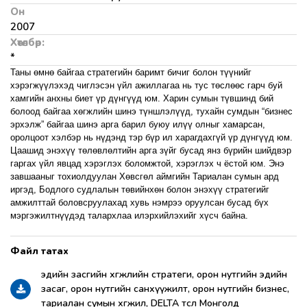
Он
2007
Хөтөлбөр:
*
Таны өмнө байгаа стратегийн баримт бичиг болон түүнийг
хэрэгжүүлэхэд чиглэсэн үйл ажиллагаа нь тус төслөөс гарч буй
хамгийн анхны биет үр дүнгүүд юм. Харин сумын түвшинд бий
болоод байгаа хөгжлийн шинэ түншлэлүүд, тухайн сумдын “бизнес
эрхэлж” байгаа шинэ арга барил буюу илүү олныг хамарсан,
оролцоот хэлбэр нь нүдэнд тэр бүр ил харагдахгүй үр дүнгүүд юм.
Цаашид энэхүү төлөвлөлтийн арга зүйг бусад янз бүрийн шийдвэр
гаргах үйл явцад хэрэглэх боломжтой, хэрэглэх ч ёстой юм.
Энэ
завшааныг тохиолдуулан Хөвсгөл аймгийн Тариалан сумын ард
иргэд, Бодлого судлалын төвийнхөн болон энэхүү стратегийг
амжилттай боловсруулахад хувь нэмрээ оруулсан бусад бүх
мэргэжилтнүүдэд талархлаа илэрхийлэхийг хүсч байна.
эдийн засгийн хөгжлийн стратеги, орон нутгийн эдийн
засаг, орон нутгийн санхүүжилт, орон нутгийн бизнес,
тариалан сумын хөгжил, DELTA төсөл Монголд