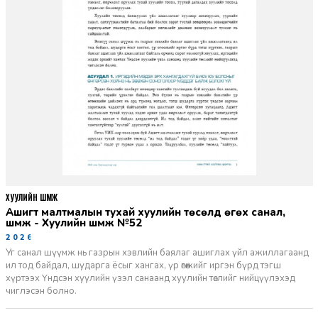
ХУУЛИЙН ШҮҮМЖ
Ашигт малтмалын тухай хуулийн төсөлд өгөх санал,
шүүмж - Хуулийн шүүмж №52
2026-06-29
Уг санал шүүмж нь газрын хэвлийн баялаг ашиглах үйл ажиллагаанд
ил тод байдал, шударга ёсыг хангах, үр өгөөжийг иргэн бүрд тэгш
хүртээх Үндсэн хуулийн үзэл санаанд хуулийн төслийг нийцүүлэхэд
чиглэсэн болно.