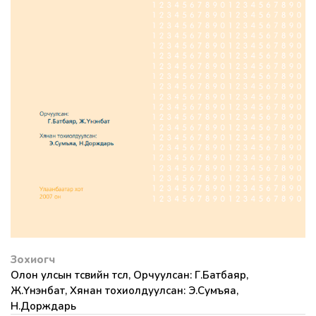
Зохиогч
Олон улсын төсвийн төсөл, Орчуулсан: Г.Батбаяр,
Ж.Үнэнбат, Хянан тохиолдуулсан: Э.Сумъяа,
Н.Дорждарь