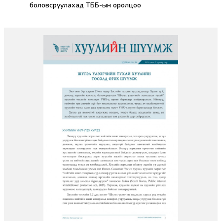
боловсруулахад ТББ-ын оролцоо