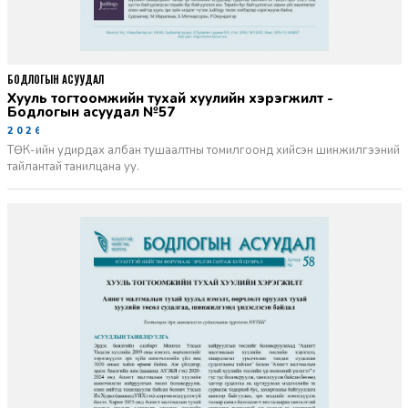
БОДЛОГЫН АСУУДАЛ
Хууль тогтоомжийн тухай хуулийн хэрэгжилт -
Бодлогын асуудал №57
2026-06-02
ТӨК-ийн удирдах албан тушаалтны томилгоонд хийсэн шинжилгээний
тайлантай танилцана уу.