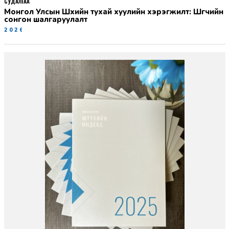
СУДАЛГАА
Монгол Улсын Шүүхийн тухай хуулийн хэрэгжилт: Шүүгчийн
сонгон шалгаруулалт
2026-06-19