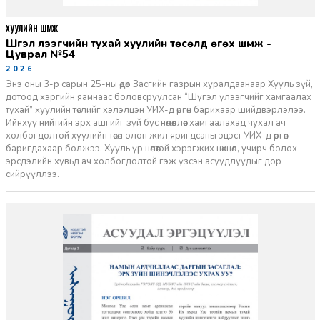
ХУУЛИЙН ШҮҮМЖ
Шүгэл үлээгчийн тухай хуулийн төсөлд өгөх шүүмж -
Цуврал №54
2026-07-27
Энэ оны 3-р сарын 25-ны өдөр Засгийн газрын хуралдаанаар Хууль зүй,
дотоод хэргийн яамнаас боловсруулсан “Шүгэл үлээгчийг хамгаалах
тухай” хуулийн төслийг хэлэлцэн УИХ-д өргөн барихаар шийдвэрлэлээ.
Ийнхүү нийтийн эрх ашгийг зүй бус нөлөөллөөс хамгаалахад чухал ач
холбогдолтой хуулийн төсөл олон жил яригдсаны эцэст УИХ-д өргөн
баригдахаар болжээ. Хууль үр нөлөөтэй хэрэгжих нөхцөл, учирч болох
эрсдэлийн хувьд ач холбогдолтой гэж үзсэн асуудлуудыг дор
сийрүүллээ.