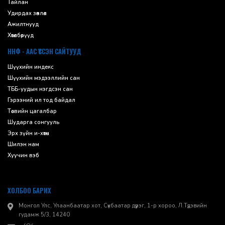
Тайлан
Удирдах зөвлөл
Ажилтнууд
Хөтөлбөрүүд
ННФ - ААС ҮҮССЭН САЙТУУД
Шүүхийн индекс
Шүүхийн мэдээллийн сан
ТББ-уудын нэгдсэн сан
Гэрээний ил тод байдал
Төсвийн цагалбар
Шударга сонгууль
Эрх зүйн и-хөтөч
Шилэн нам
Хуучин вэб
ХОЛБОО БАРИХ
Монгол Улс, Улаанбаатар хот, Сүхбаатар дүүрэг, 1-р хороо, ​Л.Түдэвийн
гудамж 5/3, 14240