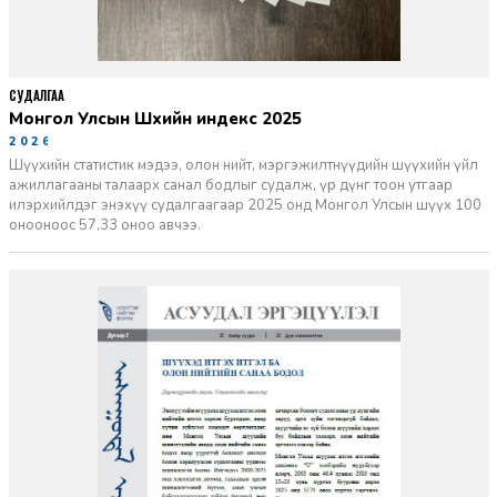
СУДАЛГАА
Монгол Улсын Шүүхийн индекс 2025
2026-06-11
Шүүхийн статистик мэдээ, олон нийт, мэргэжилтнүүдийн шүүхийн үйл
ажиллагааны талаарх санал бодлыг судалж, үр дүнг тоон утгаар
илэрхийлдэг энэхүү судалгаагаар 2025 онд Монгол Улсын шүүх 100
онооноос 57,33 оноо авчээ.