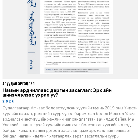
АСУУДАЛ ЭРГЭЦҮҮЛЭЛ
Намын ардчиллаас даргын засаглал: Эрх зүйн
шинэчлэлээс ухрах уу?
2026-07-08
Судалгаагаар АН-аас боловсруулсан хуулийн төсөл нь 2019 оны Үндсэн
хуулийн нэмэлт, өөрчлөлтийн суурь үзэл баримтлал болон Монгол Улсын
ардчилсан институцийн хөгжлийн чиг хандлагатай зөрчилдөж байна. Мөн
Улс төрийн намын тухай хуулийн амин сүнс болсон санхүүгийн ил тод
байдал, хяналт, намын дотоод засаглал дахь эрх мэдлийн тэнцвэрт
байдал, мөнгөний нөлөөллийг хязгаарлах зэрэг засаглалын суурь