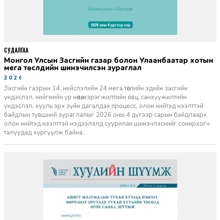
СУДАЛГАА
Монгол Улсын Засгийн газар болон Улаанбаатар хотын
мега төслүүдийн шинэчилсэн зураглал
2026-06-29
Засгийн газрын 14, нийслэлийн 24 мега төслийн эдийн засгийн
үндэслэл, нийгмийн үр нөлөө, хэрэгжилтийн явц, санхүүжилтийн
үндэслэл, хууль эрх зүйн дагалдах процесс, олон нийтэд нээлттэй
байдлын түвшний зураглалыг 2026 оны 4 дүгээр сарын байдлаарх
олон нийтэд нээлттэй мэдээлэлд суурилан шинэчлэснийг сонирхогч
талуудад хүргүүлж байна.