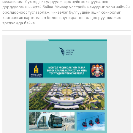
механизмыг бүхэлд нь сулруулж, эрх зүйн зохицуулалтыг
дордуулсан шинжтэй байна. Улмаар улс төрийн намуудыг олон нийтийн
оролцооноос тусгаарлаж, чинээлэг бүлгүүдийн ашиг сонирхлыг
хамгаалсан картель нам болон плутократ тогтолцоо руу шилжих
эрсдэл өндөр байна.