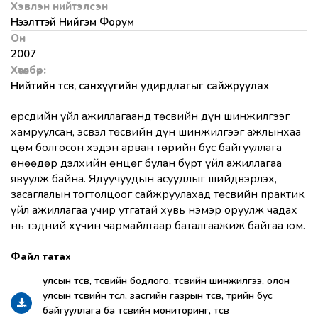
Хэвлэн нийтэлсэн
Нээлттэй Нийгэм Форум
Он
2007
Хөтөлбөр:
Нийтийн төсөв, санхүүгийн удирдлагыг сайжруулах
Өөрсдийн үйл ажиллагаанд төсвийн дүн шинжилгээг
хамруулсан, эсвэл төсвийн дүн шинжилгээг ажлынхаа
цөм болгосон хэдэн арван төрийн бус байгууллага
өнөөдөр дэлхийн өнцөг булан бүрт үйл ажиллагаа
явуулж байна. Ядуучуудын асуудлыг шийдвэрлэх,
засаглалын тогтолцоог сайжруулахад төсвийн практик
үйл ажиллагаа учир утгатай хувь нэмэр оруулж чадах
нь тэдний хүчин чармайлтаар баталгаажиж байгаа юм.
улсын төсөв, төсвийн бодлого, төсвийн шинжилгээ, олон
улсын төсвийн төсөл, засгийн газрын төсөв, төрийн бус
байгууллага ба төсвийн мониторинг, төсөв