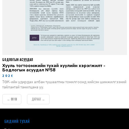
БОДЛОГЫН АСУУДАЛ
Хууль тогтоомжийн тухай хуулийн хэрэгжилт -
Бодлогын асуудал №58
2026-06-02
ТӨК-ийн удирдах албан тушаалтны томилгоонд хийсэн шинжилгээний
тайлантай танилцана уу.
ӨМНӨХ
ДАРААХ
←
→
default
БИДНИЙ ТУХАЙ