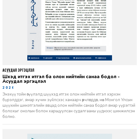
АСУУДАЛ ЭРГЭЦҮҮЛЭЛ
Шүүхэд итгэх итгэл ба олон нийтийн санаа бодол -
Асуудал эргэцүүлэл
2026-06-11
Энэхүү тойм өгүүлэлд шүүхэд итгэх олон нийтийн итгэл хэрхэн
бүрэлддэг, ямар хүчин зүйлсээс хамаарч өөрчлөгддөг, мөн Монгол Улсын
шүүхийн шинэтгэлийн явцад олон нийтийн санаа бодол ямар үүрэгтэй
болохыг онолын болон харьцуулсан судалгааны үүднээс шинжилсэн
болно.