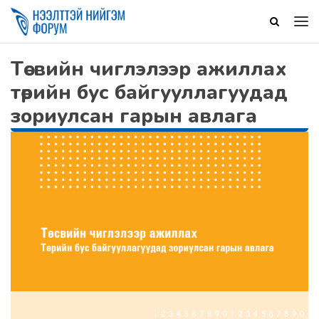
Төсвийн чиглэлээр ажиллах
төрийн бус байгууллагуудад
зориулсан гарын авлага