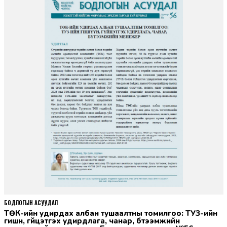
БОДЛОГЫН АСУУДАЛ
ТӨК-ийн удирдах албан тушаалтны томилгоо: ТУЗ-ийн
гишүүн, гүйцэтгэх удирдлага, чанар, бүтээмжийн