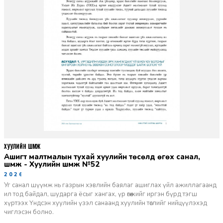
ХУУЛИЙН ШҮҮМЖ
Ашигт малтмалын тухай хуулийн төсөлд өгөх санал,
шүүмж - Хуулийн шүүмж №52
2026-06-29
Уг санал шүүмж нь газрын хэвлийн баялаг ашиглах үйл ажиллагаанд
ил тод байдал, шударга ёсыг хангах, үр өгөөжийг иргэн бүрд тэгш
хүртээх Үндсэн хуулийн үзэл санаанд хуулийн төслийг нийцүүлэхэд
чиглэсэн болно.