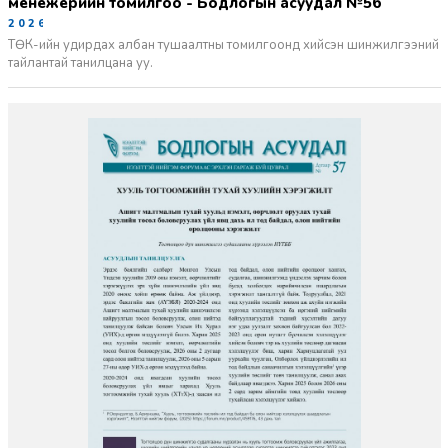
менежерийн томилгоо - Бодлогын асуудал №56
2026-06-02
ТӨК-ийн удирдах албан тушаалтны томилгоонд хийсэн шинжилгээний
тайлантай танилцана уу.