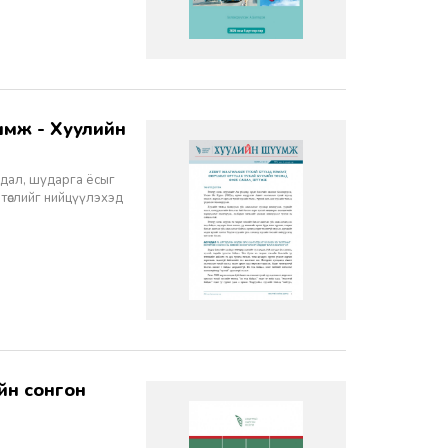
йдал, шударга ёсыг
 төслийг нийцүүлэхэд