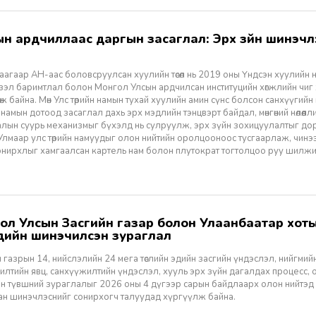
агаар АН-аас боловсруулсан хуулийн төсөл нь 2019 оны Үндсэн хуулийн нэм
үзэл баримтлал болон Монгол Улсын ардчилсан институцийн хөгжлийн чиг
өж байна. Мөн Улс төрийн намын тухай хуулийн амин сүнс болсон санхүүгийн
 намын дотоод засаглал дахь эрх мэдлийн тэнцвэрт байдал, мөнгөний нөлөөл
алын суурь механизмыг бүхэлд нь сулруулж, эрх зүйн зохицуулалтыг д
 Улмаар улс төрийн намуудыг олон нийтийн оролцооноос тусгаарлаж, чин
нирхлыг хамгаалсан картель нам болон плутократ тогтолцоо руу шилжих 
үүдийн шинэчилсэн зураглал
 газрын 14, нийслэлийн 24 мега төслийн эдийн засгийн үндэслэл, нийгмийн үр
лтийн явц, санхүүжилтийн үндэслэл, хууль эрх зүйн дагалдах процесс, 
н түвшний зураглалыг 2026 оны 4 дүгээр сарын байдлаарх олон нийтэд
ан шинэчлэснийг сонирхогч талуудад хүргүүлж байна.