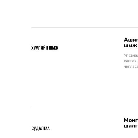
Ашигт малтмалын тухай хуулийн төсөлд өгөх санал, шүүмж - Хуулийн
2026-06-29
шүүм
ХУУЛИЙН ШҮҮМЖ
Уг сан
хангах,
чиглэс
Монгол Улсын Шүүхийн тухай хуулийн хэрэгжилт: Шүүгчийн сонгон
2026-06-19
шалг
СУДАЛГАА