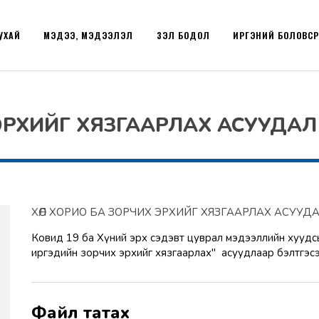
УХАЙ
МЭДЭЭ, МЭДЭЭЛЭЛ
ҮЗЭЛ БОДОЛ
ИРГЭНИЙ БОЛОВС
 ЭРХИЙГ ХЯЗГААРЛАХ АСУУДАЛ
ХӨЛ ХОРИО БА ЗОРЧИХ ЭРХИЙГ ХЯЗГААРЛАХ АСУУД
Ковид 19 ба Хүний эрх сэдэвт цуврал мэдээллийн хуудсы
иргэдийн зорчих эрхийг хязгаарлах" асуудлаар бэлтгэсэ