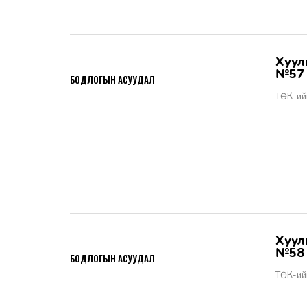
Хууль тогтоомжийн тухай хуулийн хэрэгжилт - Бодлогын асуудал
2026-06-02
№57
БОДЛОГЫН АСУУДАЛ
ТӨК-ий
Хууль тогтоомжийн тухай хуулийн хэрэгжилт - Бодлогын асуудал
2026-06-02
№58
БОДЛОГЫН АСУУДАЛ
ТӨК-ий