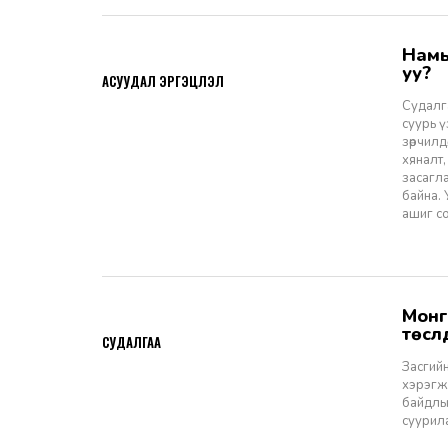
Намын ардчиллаас даргын засаглал: Эрх зүйн шинэчлэлээс ухрах
2026-07-08
уу?
АСУУДАЛ ЭРГЭЦҮҮЛЭЛ
Судалга
суурь 
зөрчилд
хяналт,
засагл
байна.
ашиг со
Монгол Улсын Засгийн газар болон Улаанбаатар хотын мега
2026-06-29
төсл
СУДАЛГАА
Засгийн
хэрэгжи
байдлы
суурил