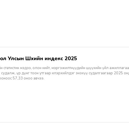
гол Улсын Шүүхийн индекс 2025
н статистик мэдээ, олон нийт, мэргэжилтнүүдийн шүүхийн үйл ажиллагаа
 судалж, үр дүнг тоон утгаар илэрхийлдэг энэхүү судалгаагаар 2025 о
ооноос 57,33 оноо авчээ.