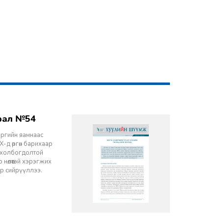
врал №54
эргийн яамнаас
-д өргөн барихаар
ч холбогдолтой
 нөлөөтэй хэрэгжих
ор сийрүүллээ.