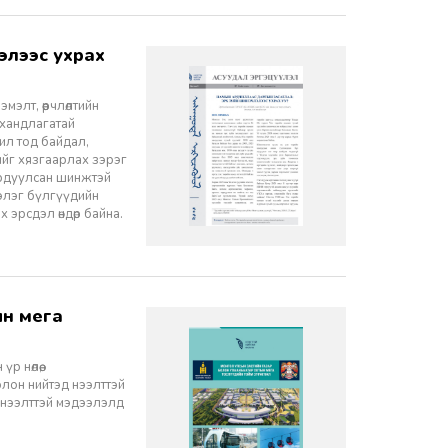
элт, өөрчлөлтийн
 хандлагатай
 ил тод байдал,
лийг хязгаарлах зэрэг
ордуулсан шинжтэй
ээлэг бүлгүүдийн
эрсдэл өндөр байна.
 нөлөө,
олон нийтэд нээлттэй
 нээлттэй мэдээлэлд