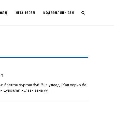
РОЛД
МЕГА ТӨСӨЛ
МЭДЭЭЛЛИЙН САН
АЛ
г бэлтгэн хүргэж буй. Энэ удаад "Хөл хорио ба
н цувралыг хүлээн авна уу.