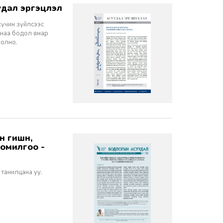
дал эргэцүүлэл
хүчин зүйлсээс
санаа бодол ямар
болно.
томилгоо -
 танилцана уу.