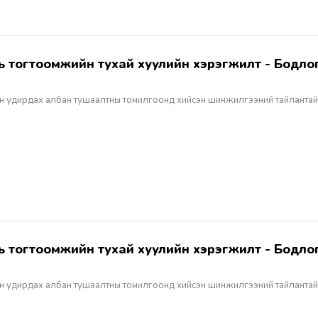
н удирдах албан тушаалтны томилгоонд хийсэн шинжилгээний тайлантай
н удирдах албан тушаалтны томилгоонд хийсэн шинжилгээний тайлантай