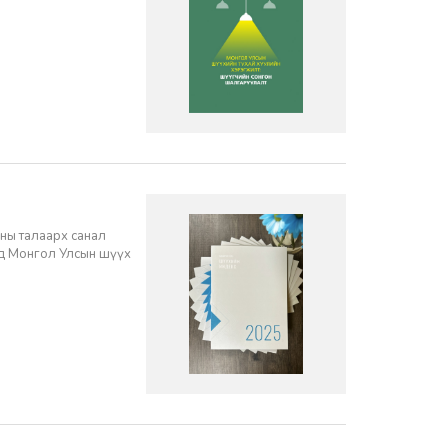
ны талаарх санал
нд Монгол Улсын шүүх