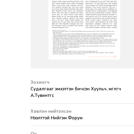
Зохиогч
Судалгааг эмхэтгэн бичсэн Хуульч, өмгөөлөгч
А.Түвинтөгс
Хэвлэн нийтэлсэн
Нээлттэй Нийгэм Форум
Он