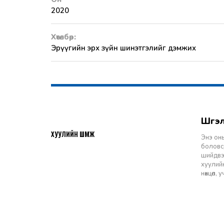
2020
Хөтөлбөр:
Эрүүгийн эрх зүйн шинэтгэлийг дэмжих
Шү
2026-07-27
ХУУЛИЙН ШҮҮМЖ
Энэ оны
боловср
шийдвэр
хуулийн
нөхцөл,