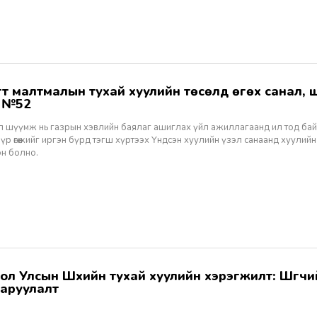
ж №52
ал шүүмж нь газрын хэвлийн баялаг ашиглах үйл ажиллагаанд ил тод ба
 үр өгөөжийг иргэн бүрд тэгш хүртээх Үндсэн хуулийн үзэл санаанд хуулийн
эн болно.
аруулалт