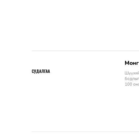
Мон
2026-06-11
СУДАЛГАА
Шүүхий
бодлыг
100 он