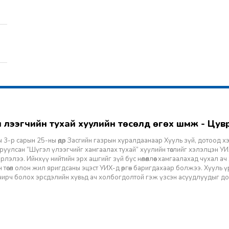
гэл үлээгчийн тухай хуулийн төсөлд өгөх шүүмж - Цу
 3-р сарын 25-ны өдөр Засгийн газрын хуралдаанаар Хууль зүй, дотоод х
уулсан “Шүгэл үлээгчийг хамгаалах тухай” хуулийн төслийг хэлэлцэн УИХ
лэлээ. Ийнхүү нийтийн эрх ашгийг зүй бус нөлөөллөөс хамгаалахад чухал а
 төсөл олон жил яригдсаны эцэст УИХ-д өргөн баригдахаар болжээ. Хууль үр
 учирч болох эрсдэлийн хувьд ач холбогдолтой гэж үзсэн асуудлуудыг д