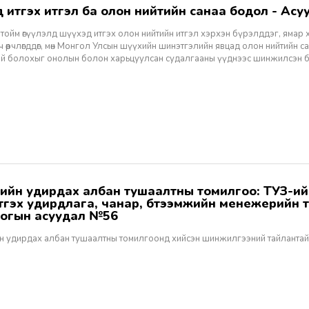
хэд итгэх итгэл ба олон нийтийн санаа бодол - Асуу
тойм өгүүлэлд шүүхэд итгэх олон нийтийн итгэл хэрхэн бүрэлддэг, ямар 
 өөрчлөгддөг, мөн Монгол Улсын шүүхийн шинэтгэлийн явцад олон нийтийн 
эй болохыг онолын болон харьцуулсан судалгааны үүднээс шинжилсэн 
этгэх удирдлага, чанар, бүтээмжийн менежерийн 
огын асуудал №56
н удирдах албан тушаалтны томилгоонд хийсэн шинжилгээний тайлантай