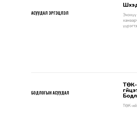
Шүү
2026-06-11
АСУУДАЛ ЭРГЭЦҮҮЛЭЛ
Энэхүү 
хамаарч
үүрэгт
ТӨК-ийн удирдах албан тушаалтны томилгоо: ТУЗ-ийн гишүүн,
2026-06-02
гүйц
БОДЛОГЫН АСУУДАЛ
Бодл
ТӨК-ий