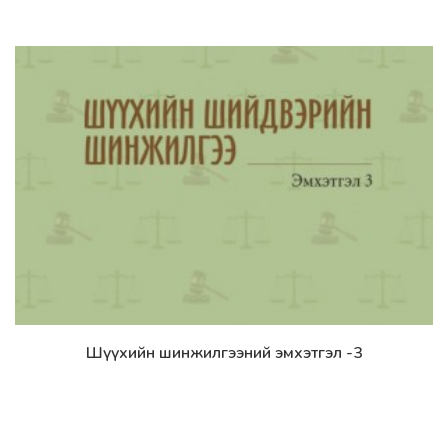
Шүүхийн шинжилгээний эмхэтгэл -3
Дэлгэрэнгүй