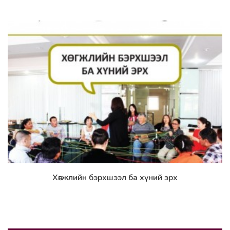
Хөгжлийн бэрхшээл ба хүний эрх
Дэлгэрэнгүй