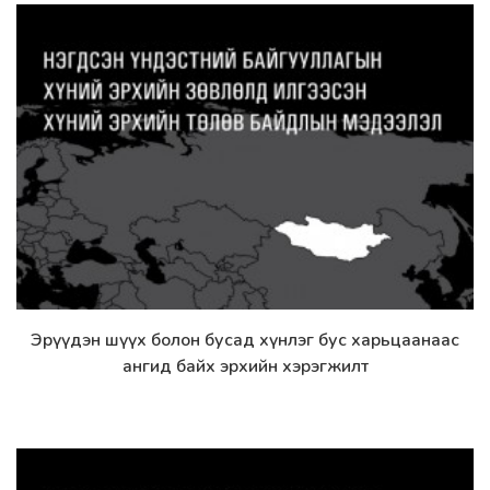
Эрүүдэн шүүх болон бусад хүнлэг бус харьцаанаас
Дэлгэрэнгүй
ангид байх эрхийн хэрэгжилт