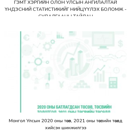
ГЭМТ ХЭРГИЙН ОЛОН УЛСЫН АНГИЛАЛТАЙ
Дэлгэрэнгүй
ҮНДЭСНИЙ СТАТИСТИКИЙГ НИЙЦҮҮЛЭХ БОЛОМЖ -
СУДАЛГААНЫ ТАЙЛАН
Монгол Улсын 2020 оны төсөв, 2021 оны төсвийн төсөлд
Дэлгэрэнгүй
хийсэн шинжилгээ