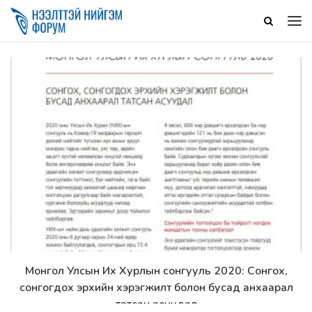
Монгол Улсын Их Хурлын сонгууль 2020: Сонгох,
Дэлгэрэнгүй
сонгогдох эрхийн хэрэгжилт болон бусад анхаарал
татсан асуудал