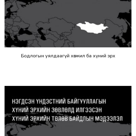
Бодлогын уялдаагүй хөгжил ба хүний эрх
Дэлгэрэнгүй