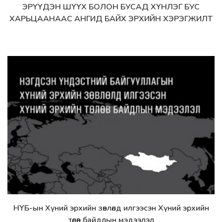
ЭРҮҮДЭН ШҮҮХ БОЛОН БУСАД ХҮНЛЭГ БУС
Дэлгэрэнгүй
ХАРЬЦААНААС АНГИД БАЙХ ЭРХИЙН ХЭРЭГЖИЛТ
НҮБ-ын Хүний эрхийн зөвлөлд илгээсэн Хүний эрхийн
Дэлгэрэнгүй
төлөв байдлын мэдээлэл