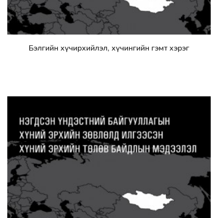
Бэлгийн хүчирхийлэл, хүчингийн гэмт хэрэг
Дэлгэрэнгүй