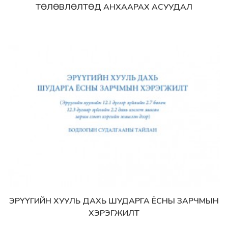
ТӨЛӨВЛӨЛТӨД АНХААРАХ АСУУДАЛ
ЭРҮҮГИЙН ХУУЛЬ ДАХЬ ШУДАРГА ЁСНЫ ЗАРЧМЫН
Дэлгэрэнгүй
ХЭРЭГЖИЛТ