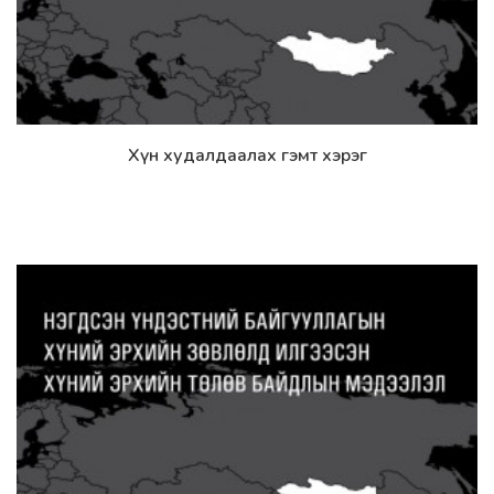
Хүн худалдаалах гэмт хэрэг
Дэлгэрэнгүй