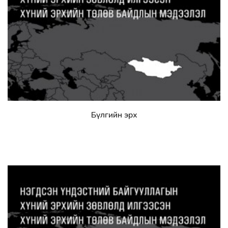
Бүлгийн эрх
Дэлгэрэнгүй