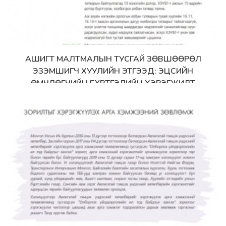
АШИГТ МАЛТМАЛЫН ТУСГАЙ ЗӨВШӨӨРӨЛ
Дэлгэрэнгүй
ЭЗЭМШИГЧ ХУУЛИЙН ЭТГЭЭД: ЭЦСИЙН
ӨМЧЛӨГЧИЙН БҮРТГЭЛИЙН ХЭРЭГЖИЛТ