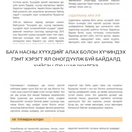
БАГА НАСНЫ ХҮҮХДИЙГ АЛАХ БОЛОН ХҮЧИНДЭХ
Дэлгэрэнгүй
ГЭМТ ХЭРЭГТ ЯЛ ОНОГДУУЛЖ БУЙ БАЙДАЛД
ХИЙСЭН ДҮН ШИНЖИЛГЭЭ