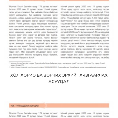
ХӨЛ ХОРИО БА ЗОРЧИХ ЭРХИЙГ ХЯЗГААРЛАХ
Дэлгэрэнгүй
АСУУДАЛ