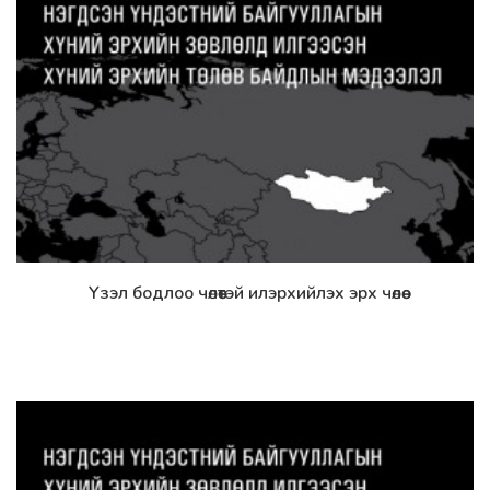
Үзэл бодлоо чөлөөтэй илэрхийлэх эрх чөлөө
Дэлгэрэнгүй