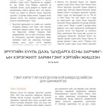
ЭРҮҮГИЙН ХУУЛЬ ДАХЬ “ШУДАРГА ЁСНЫ ЗАРЧИМ”–
Дэлгэрэнгүй
ЫН ХЭРЭГЖИЛТ ЗАРИМ ГЭМТ ХЭРГИЙН ЖИШЭЭН
ДЭЭР