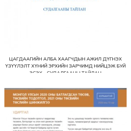
ЦАГДААГИЙН АЛБА ХААГЧДЫН АЖИЛ ДҮГНЭХ
Дэлгэрэнгүй
ҮЗҮҮЛЭЛТ ХҮНИЙ ЭРХИЙН ЗАРЧИМД НИЙЦЭЖ БУЙ
ЭСЭХ - СУДАЛГААНЫ ТАЙЛАН