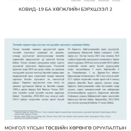
КОВИД-19 БА ХӨГЖЛИЙН БЭРХШЭЭЛ 2
Дэлгэрэнгүй
МОНГОЛ УЛСЫН ТӨСВИЙН ХӨРӨНГӨ ОРУУЛАЛТЫН
Дэлгэрэнгүй