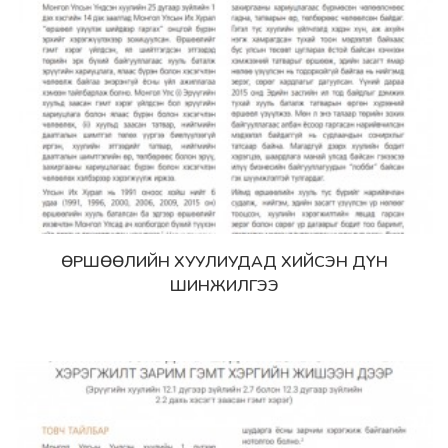
ӨРШӨӨЛИЙН ХУУЛИУДАД ХИЙСЭН ДҮН
Дэлгэрэнгүй
ШИНЖИЛГЭЭ