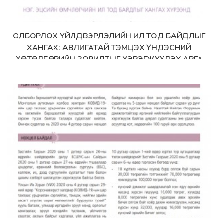
ОЛБОРЛОХ ҮЙЛДВЭРЛЭЛИЙН ИЛ ТОД БАЙДЛЫГ
Дэлгэрэнгүй
ХАНГАХ: АВЛИГАТАЙ ТЭМЦЭХ ҮНДЭСНИЙ
ХӨТӨЛБӨРИЙН ЗОРИЛТЫГ ХЭРЭГЖҮҮЛЭХ АРГА
ХЭМЖЭЭНИЙ ЗӨВЛӨМЖ