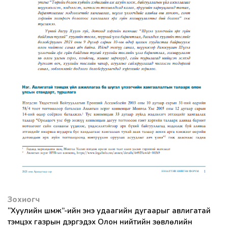
Зохиогч
“Хуулийн шүүмж”-ийн энэ удаагийн дугаарыг авлигатай
тэмцэх газрын дэргэдэх Олон нийтийн зөвлөлийн