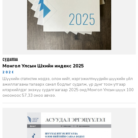
СУДАЛГАА
Монгол Улсын Шүүхийн индекс 2025
2026-06-11
Шүүхийн статистик мэдээ, олон нийт, мэргэжилтнүүдийн шүүхийн үйл
ажиллагааны талаарх санал бодлыг судалж, үр дүнг тоон утгаар
илэрхийлдэг энэхүү судалгаагаар 2025 онд Монгол Улсын шүүх 100
онооноос 57,33 оноо авчээ.