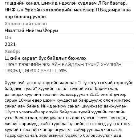
гишүүдийн санал, шүүмжид үндэслэн судлаач Л.Галбаатар,
ННФ-ын Эрх зүйн хөтөлбөрийн менежер П.Бадамрагчаа
нар боловсруулав.
Хэвлэн нийтэлсэн
Нээлттэй Нийгэм Форум
Он
2021
Хөтөлбөр:
Шүүхийн хараат бус байдлыг бэхжүүлэх
ШҮГЭЛ ҮЛЭЭГЧИЙН ЭРХ ЗҮЙН БАЙДЛЫН ТУХАЙ ХУУЛИЙН
ТӨСӨЛД ӨГӨХ САНАЛ, ШҮҮМЖ
Хууль зүй, дотоод хэргийн яамнаас “Шүгэл үлээгчийн эрх зүйн
байдлын тухай” хуулийн төсөл, түүний үзэл баримтлал,
дагалдах хуулийн төслийг боловсруулан 2021 оны 9 дүгээр
сарын 10-ны өдөр цахим хуудастаа байршуулж олон нийтээс
санал авч байна. Иймд энэхүү санал, шүүмжээр дамжуулан
Шүгэл үлээгчийн эрх зүйн байдлын тухай хуулийн төслийн
үзэл баримтлал, зохицуулалт нь олон улсын гэрээ, конвенц,
жишиг зарчмууд, сайн туршлагад нийцсэн эсэхэд дүгнэлт өгч,
хуулийн төслийн чанар, агуулгыг сайжруулахад чиглэсэн
тодорхой санал, зөвлөмжийг бодлого боловсруулагчдад