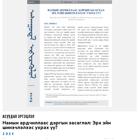
АСУУДАЛ ЭРГЭЦҮҮЛЭЛ
Намын ардчиллаас даргын засаглал: Эрх зүйн
шинэчлэлээс ухрах уу?
2026-07-08