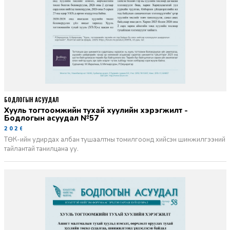
БОДЛОГЫН АСУУДАЛ
Хууль тогтоомжийн тухай хуулийн хэрэгжилт -
Бодлогын асуудал №57
2026-06-02
ТӨК-ийн удирдах албан тушаалтны томилгоонд хийсэн шинжилгээний
тайлантай танилцана уу.