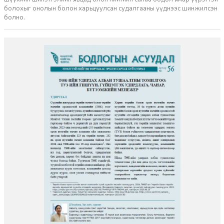
болохыг онолын болон харьцуулсан судалгааны үүднээс шинжилсэн
болно.