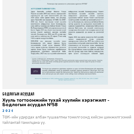
БОДЛОГЫН АСУУДАЛ
Хууль тогтоомжийн тухай хуулийн хэрэгжилт -
Бодлогын асуудал №58
2026-06-02
ТӨК-ийн удирдах албан тушаалтны томилгоонд хийсэн шинжилгээний
тайлантай танилцана уу.