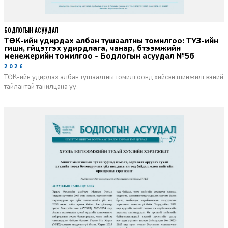
БОДЛОГЫН АСУУДАЛ
ТӨК-ийн удирдах албан тушаалтны томилгоо: ТУЗ-ийн
гишүүн, гүйцэтгэх удирдлага, чанар, бүтээмжийн
менежерийн томилгоо - Бодлогын асуудал №56
2026-06-02
ТӨК-ийн удирдах албан тушаалтны томилгоонд хийсэн шинжилгээний
тайлантай танилцана уу.