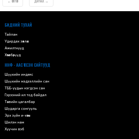
ӨМНӨХ
ДАРААХ
←
→
default
БИДНИЙ ТУХАЙ
Тайлан
Удирдах зөвлөл
Ажилтнууд
Хөтөлбөрүүд
ННФ - ААС ҮҮССЭН САЙТУУД
Шүүхийн индекс
Шүүхийн мэдээллийн сан
ТББ-уудын нэгдсэн сан
Гэрээний ил тод байдал
Төсвийн цагалбар
Шударга сонгууль
Эрх зүйн и-хөтөч
Шилэн нам
Хуучин вэб