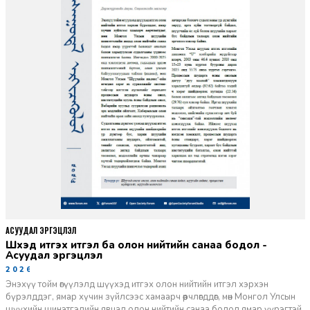
АСУУДАЛ ЭРГЭЦҮҮЛЭЛ
Шүүхэд итгэх итгэл ба олон нийтийн санаа бодол -
Асуудал эргэцүүлэл
2026-06-11
Энэхүү тойм өгүүлэлд шүүхэд итгэх олон нийтийн итгэл хэрхэн
бүрэлддэг, ямар хүчин зүйлсээс хамаарч өөрчлөгддөг, мөн Монгол Улсын
шүүхийн шинэтгэлийн явцад олон нийтийн санаа бодол ямар үүрэгтэй