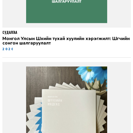
СУДАЛГАА
Монгол Улсын Шүүхийн тухай хуулийн хэрэгжилт: Шүүгчийн
сонгон шалгаруулалт
2026-06-19