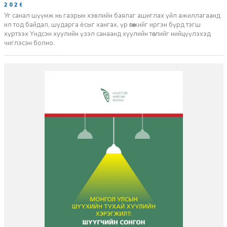
2026-06-29
Уг санал шүүмж нь газрын хэвлийн баялаг ашиглах үйл ажиллагаанд
ил тод байдал, шударга ёсыг хангах, үр өгөөжийг иргэн бүрд тэгш
хүртээх Үндсэн хуулийн үзэл санаанд хуулийн төслийг нийцүүлэхэд
чиглэсэн болно.