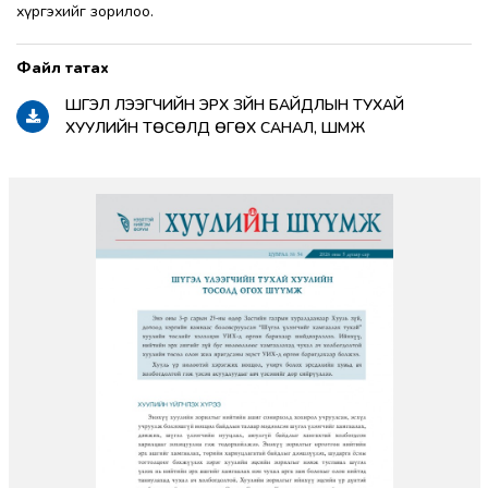
хүргэхийг зорилоо.
ШҮГЭЛ ҮЛЭЭГЧИЙН ЭРХ ЗҮЙН БАЙДЛЫН ТУХАЙ
ХУУЛИЙН ТӨСӨЛД ӨГӨХ САНАЛ, ШҮҮМЖ