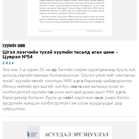
ХУУЛИЙН ШҮҮМЖ
Шүгэл үлээгчийн тухай хуулийн төсөлд өгөх шүүмж -
Цуврал №54
2026-07-27
Энэ оны 3-р сарын 25-ны өдөр Засгийн газрын хуралдаанаар Хууль зүй,
дотоод хэргийн яамнаас боловсруулсан “Шүгэл үлээгчийг хамгаалах
тухай” хуулийн төслийг хэлэлцэн УИХ-д өргөн барихаар шийдвэрлэлээ.
Ийнхүү нийтийн эрх ашгийг зүй бус нөлөөллөөс хамгаалахад чухал ач
холбогдолтой хуулийн төсөл олон жил яригдсаны эцэст УИХ-д өргөн
баригдахаар болжээ. Хууль үр нөлөөтэй хэрэгжих нөхцөл, учирч болох
эрсдэлийн хувьд ач холбогдолтой гэж үзсэн асуудлуудыг дор
сийрүүллээ.