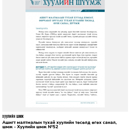
ХУУЛИЙН ШҮҮМЖ
Ашигт малтмалын тухай хуулийн төсөлд өгөх санал,
шүүмж - Хуулийн шүүмж №52