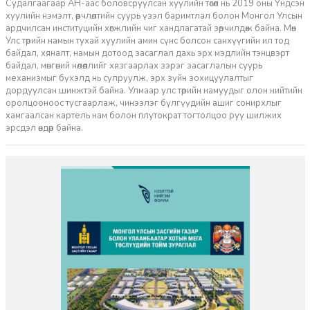
Судалгаагаар АН-аас боловсруулсан хуулийн төсөл нь 2019 оны Үндсэн
хуулийн нэмэлт, өөрчлөлтийн суурь үзэл баримтлал болон Монгол Улсын
ардчилсан институцийн хөгжлийн чиг хандлагатай зөрчилдөж байна. Мөн
Улс төрийн намын тухай хуулийн амин сүнс болсон санхүүгийн ил тод
байдал, хяналт, намын дотоод засаглал дахь эрх мэдлийн тэнцвэрт
байдал, мөнгөний нөлөөллийг хязгаарлах зэрэг засаглалын суурь
механизмыг бүхэлд нь сулруулж, эрх зүйн зохицуулалтыг
дордуулсан шинжтэй байна. Улмаар улс төрийн намуудыг олон нийтийн
оролцооноос тусгаарлаж, чинээлэг бүлгүүдийн ашиг сонирхлыг
хамгаалсан картель нам болон плутократ тогтолцоо руу шилжих
эрсдэл өндөр байна.