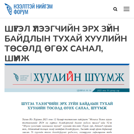
ШҮГЭЛ ҮЛЭЭГЧИЙН ЭРХ ЗҮЙН
БАЙДЛЫН ТУХАЙ ХУУЛИЙН
ТӨСӨЛД ӨГӨХ САНАЛ,
ШҮҮМЖ