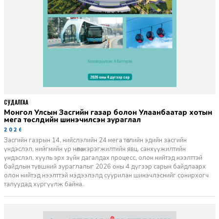
СУДАЛГАА
Монгол Улсын Засгийн газар болон Улаанбаатар хотын
мега төслүүдийн шинэчилсэн зураглал
2026-06-29
Засгийн газрын 14, нийслэлийн 24 мега төслийн эдийн засгийн
үндэслэл, нийгмийн үр нөлөө, хэрэгжилтийн явц, санхүүжилтийн
үндэслэл, хууль эрх зүйн дагалдах процесс, олон нийтэд нээлттэй
байдлын түвшний зураглалыг 2026 оны 4 дүгээр сарын байдлаарх
олон нийтэд нээлттэй мэдээлэлд суурилан шинэчлэснийг сонирхогч
талуудад хүргүүлж байна.