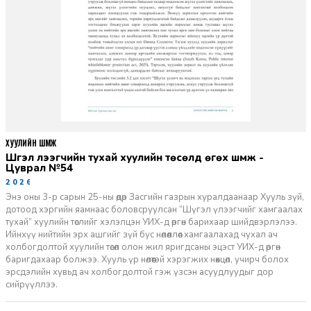
ХУУЛИЙН ШҮҮМЖ
Шүгэл үлээгчийн тухай хуулийн төсөлд өгөх шүүмж -
Цуврал №54
2026-07-27
Энэ оны 3-р сарын 25-ны өдөр Засгийн газрын хуралдаанаар Хууль зүй,
дотоод хэргийн яамнаас боловсруулсан “Шүгэл үлээгчийг хамгаалах
тухай” хуулийн төслийг хэлэлцэн УИХ-д өргөн барихаар шийдвэрлэлээ.
Ийнхүү нийтийн эрх ашгийг зүй бус нөлөөллөөс хамгаалахад чухал ач
холбогдолтой хуулийн төсөл олон жил яригдсаны эцэст УИХ-д өргөн
баригдахаар болжээ. Хууль үр нөлөөтэй хэрэгжих нөхцөл, учирч болох
эрсдэлийн хувьд ач холбогдолтой гэж үзсэн асуудлуудыг дор
сийрүүллээ.