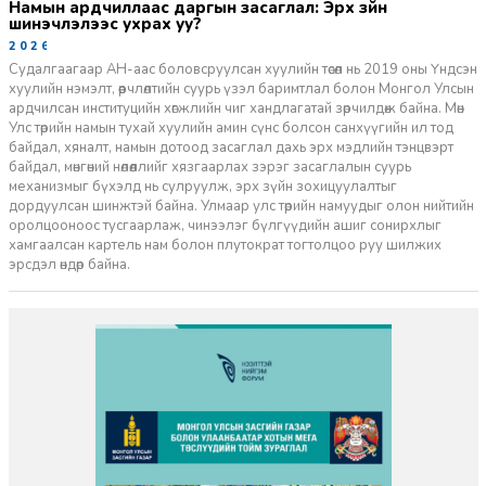
Намын ардчиллаас даргын засаглал: Эрх зүйн
шинэчлэлээс ухрах уу?
2026-07-08
Судалгаагаар АН-аас боловсруулсан хуулийн төсөл нь 2019 оны Үндсэн
хуулийн нэмэлт, өөрчлөлтийн суурь үзэл баримтлал болон Монгол Улсын
ардчилсан институцийн хөгжлийн чиг хандлагатай зөрчилдөж байна. Мөн
Улс төрийн намын тухай хуулийн амин сүнс болсон санхүүгийн ил тод
байдал, хяналт, намын дотоод засаглал дахь эрх мэдлийн тэнцвэрт
байдал, мөнгөний нөлөөллийг хязгаарлах зэрэг засаглалын суурь
механизмыг бүхэлд нь сулруулж, эрх зүйн зохицуулалтыг
дордуулсан шинжтэй байна. Улмаар улс төрийн намуудыг олон нийтийн
оролцооноос тусгаарлаж, чинээлэг бүлгүүдийн ашиг сонирхлыг
хамгаалсан картель нам болон плутократ тогтолцоо руу шилжих
эрсдэл өндөр байна.