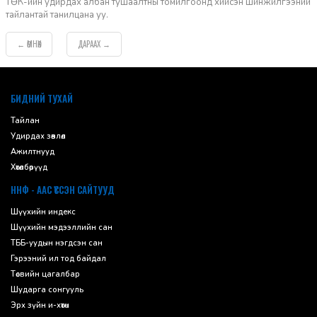
ТӨК-ийн удирдах албан тушаалтны томилгоонд хийсэн шинжилгээний
тайлантай танилцана уу.
ӨМНӨХ
ДАРААХ
←
→
default
БИДНИЙ ТУХАЙ
Тайлан
Удирдах зөвлөл
Ажилтнууд
Хөтөлбөрүүд
ННФ - ААС ҮҮССЭН САЙТУУД
Шүүхийн индекс
Шүүхийн мэдээллийн сан
ТББ-уудын нэгдсэн сан
Гэрээний ил тод байдал
Төсвийн цагалбар
Шударга сонгууль
Эрх зүйн и-хөтөч