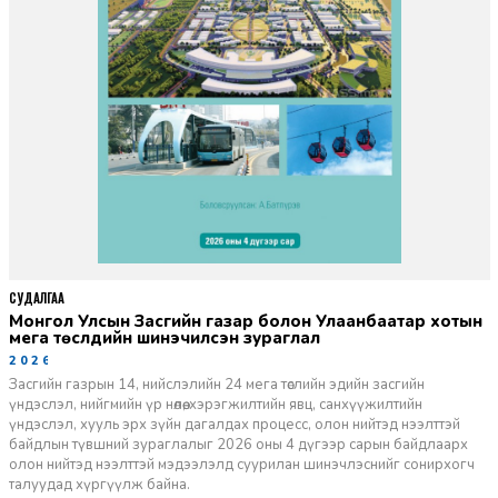
СУДАЛГАА
Монгол Улсын Засгийн газар болон Улаанбаатар хотын
мега төслүүдийн шинэчилсэн зураглал
2026-06-29
Засгийн газрын 14, нийслэлийн 24 мега төслийн эдийн засгийн
үндэслэл, нийгмийн үр нөлөө, хэрэгжилтийн явц, санхүүжилтийн
үндэслэл, хууль эрх зүйн дагалдах процесс, олон нийтэд нээлттэй
байдлын түвшний зураглалыг 2026 оны 4 дүгээр сарын байдлаарх
олон нийтэд нээлттэй мэдээлэлд суурилан шинэчлэснийг сонирхогч
талуудад хүргүүлж байна.