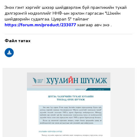
Энэхүү гэмт хэргийг шүүхээр шийдвэрлэж буй практикийн тухай
дэлгэрэнгүй мэдээллийг ННФ-ын эрхлэн гаргасан "Шүүхийн
шийдвэрийн судалгаа. Цуврал 5" тайланг
https://forum.mn/product/233077
хаягаар авч үзнэ үү.