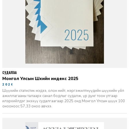
СУДАЛГАА
Монгол Улсын Шүүхийн индекс 2025
2026-06-11
Шүүхийн статистик мэдээ, олон нийт, мэргэжилтнүүдийн шүүхийн үйл
ажиллагааны талаарх санал бодлыг судалж, үр дүнг тоон утгаар
илэрхийлдэг энэхүү судалгаагаар 2025 онд Монгол Улсын шүүх 100
онооноос 57,33 оноо авчээ.