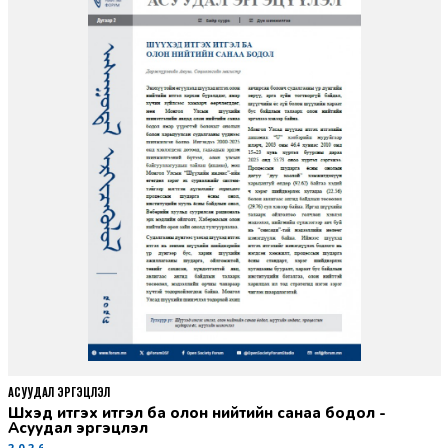
АСУУДАЛ ЭРГЭЦҮҮЛЭЛ
Шүүхэд итгэх итгэл ба олон нийтийн санаа бодол -
Асуудал эргэцүүлэл