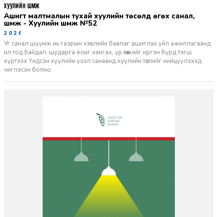
ХУУЛИЙН ШҮҮМЖ
Ашигт малтмалын тухай хуулийн төсөлд өгөх санал,
шүүмж - Хуулийн шүүмж №52
2026-06-29
Уг санал шүүмж нь газрын хэвлийн баялаг ашиглах үйл ажиллагаанд
ил тод байдал, шударга ёсыг хангах, үр өгөөжийг иргэн бүрд тэгш
хүртээх Үндсэн хуулийн үзэл санаанд хуулийн төслийг нийцүүлэхэд
чиглэсэн болно.