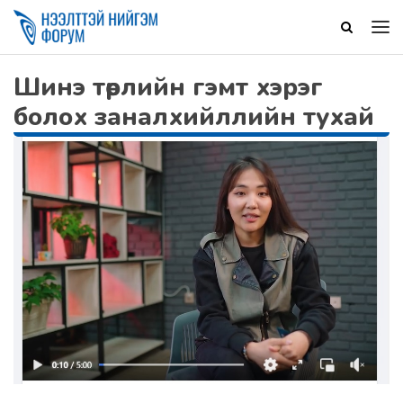
Шинэ төрлийн гэмт хэрэг
болох заналхийллийн тухай