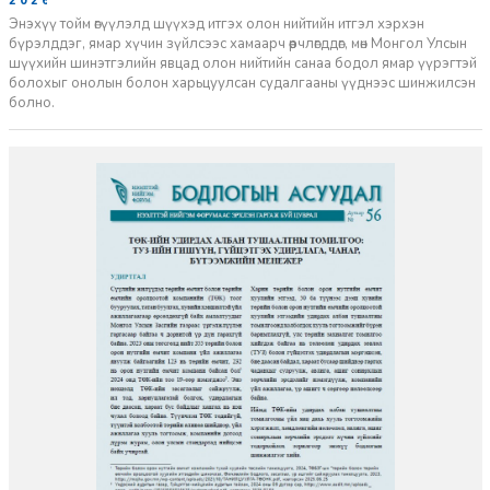
2026-06-11
Энэхүү тойм өгүүлэлд шүүхэд итгэх олон нийтийн итгэл хэрхэн
бүрэлддэг, ямар хүчин зүйлсээс хамаарч өөрчлөгддөг, мөн Монгол Улсын
шүүхийн шинэтгэлийн явцад олон нийтийн санаа бодол ямар үүрэгтэй
болохыг онолын болон харьцуулсан судалгааны үүднээс шинжилсэн
болно.