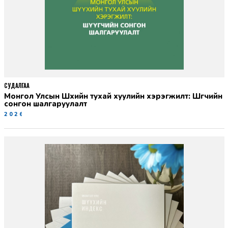
СУДАЛГАА
Монгол Улсын Шүүхийн тухай хуулийн хэрэгжилт: Шүүгчийн
сонгон шалгаруулалт
2026-06-19