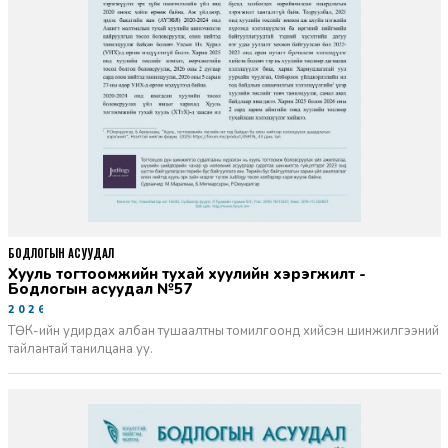
БОДЛОГЫН АСУУДАЛ
Хууль тогтоомжийн тухай хуулийн хэрэгжилт -
Бодлогын асуудал №57
2026-06-02
ТӨК-ийн удирдах албан тушаалтны томилгоонд хийсэн шинжилгээний
тайлантай танилцана уу.