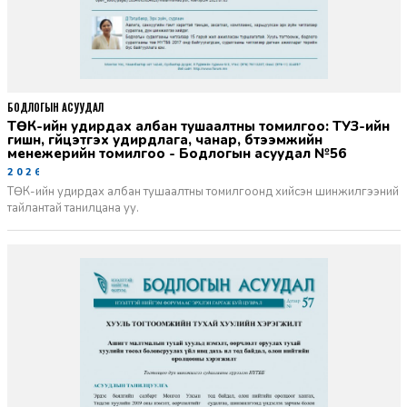
БОДЛОГЫН АСУУДАЛ
ТӨК-ийн удирдах албан тушаалтны томилгоо: ТУЗ-ийн
гишүүн, гүйцэтгэх удирдлага, чанар, бүтээмжийн
менежерийн томилгоо - Бодлогын асуудал №56
2026-06-02
ТӨК-ийн удирдах албан тушаалтны томилгоонд хийсэн шинжилгээний
тайлантай танилцана уу.