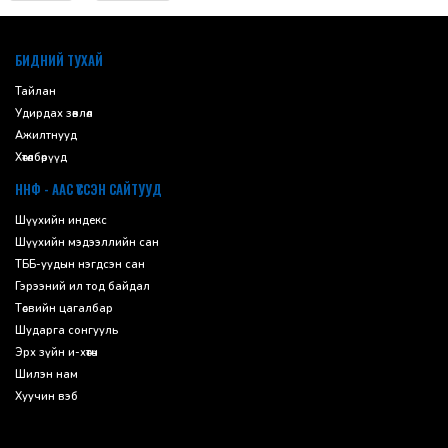
default
БИДНИЙ ТУХАЙ
Тайлан
Удирдах зөвлөл
Ажилтнууд
Хөтөлбөрүүд
ННФ - ААС ҮҮССЭН САЙТУУД
Шүүхийн индекс
Шүүхийн мэдээллийн сан
ТББ-уудын нэгдсэн сан
Гэрээний ил тод байдал
Төсвийн цагалбар
Шударга сонгууль
Эрх зүйн и-хөтөч
Шилэн нам
Хуучин вэб