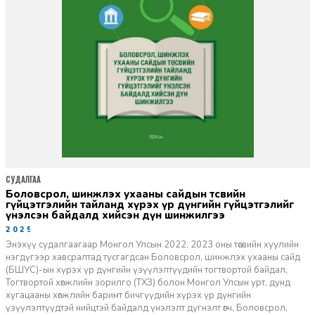
СУДАЛГАА
боловсрол, шинжлэх ухааны сайдын төсвийн
гүйцэтгэлийн тайланд хүрэх үр дүнгийн гүйцэтгэлийг
үнэлсэн байдалд хийсэн дүн шинжилгээ
2025-02-19
Энэхүү судалгаагаар Монгол Улсын 2022, 2023 оны төсвийн хуулийн
нэгдүгээр хавсралтад тусгагдсан Боловсрол, шинжлэх ухааны сайд
(БШУС)-ын хүрэх үр дүнгийн үзүүлэлтүүдийн тогтвортой байдал,
Тогтвортой хөгжлийн зорилго (ТХЗ) болон Монгол Улсын урт, дунд
хугацааны хөгжлийн баримт бичгүүдийн хүрэх үр дүнгийн
үзүүлэлтүүдтэй нийцтэй байдалд үнэлэлт дүгнэлт өгч, Боловсрол,