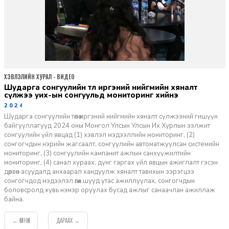
ХЭВЛЭЛИЙН ХУРАЛ - ВИДЕО
шударга сонгуулийн төлөө иргэний нийгмийн хяналт
сүлжээ уих-ын сонгуульд мониторинг хийнэ
2024-06-11
Шударга сонгуулийн төлөө иргэний нийгмийн хяналт сүлжээний гишүүн
байгууллагууд 2024 оны Монгол Улсын Улсын Их Хурлын ээлжит
сонгуулийн үйл явцад (1) хэвлэл мэдээллийн мониторинг, (2)
сонгогчдын нэрийн жагсаалт, сонгуулийн автоматжуулсан системийн
мониторинг, (3) сонгуулийн кампанит ажлын санхүүжилтийн
мониторинг, (4) санал хураах, дүнг гаргах үйл явцын ажиглалт гэсэн
дөрвөн асуудалд анхаарал хандуулж хяналт тавихын зэрэгцээ
сонгогчдод мэдээлэл өгөх шууд утас ажиллуулах, сонгогчдын
боловсролд хувь нэмэр оруулах бусад ажлыг санаачлан ажиллаж
байна.
ӨМНӨХ
ДАРААХ
←
→