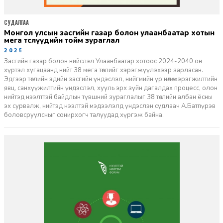
СУДАЛГАА
монгол улсын засгийн газар болон улаанбаатар хотын
мега төслүүдийн тойм зураглал
2025-10-09
Засгийн газар болон нийслэл Улаанбаатар хотоос 2024-2040 он
хүртэл хугацаанд нийт 38 мега төслийг хэрэгжүүлэхээр зарласан.
Эдгээр төслийн эдийн засгийн үндэслэл, нийгмийн үр нөлөө, хэрэгжилтийн
явц, санхүүжилтийн үндэслэл, хууль эрх зүйн дагалдах процесс, олон
нийтэд нээлттэй байдлын түвшний зураглалыг 38 төслийн албан ёсны
эх сурвалж, нийтэд нээлтэй мэдээлэлд үндэслэн судлаач А.Батпүрэв
боловсруулсныг сонирхогч талуудад хүргэж байна.