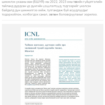
шинжлэх ухааны яам (БШУЯ)-ны 2022, 2023 оны төсвийн гүйцэтгэлийн
тайланд дурдсан үр дүнгийн үзүүлэлтүүд, тэдгээрийг үнэлсэн
байдалд дүн шинжилгээ хийж, тулгамдаж буй асуудлуудыг
тодорхойлон, холбогдох санал, зөвлөмж боловсруулахыг зорилоо.