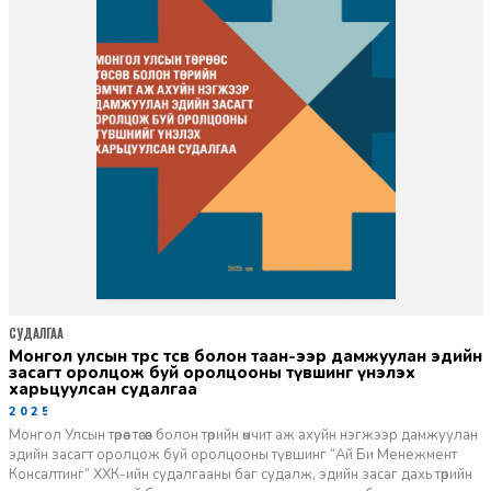
СУДАЛГАА
монгол улсын төрөөс төсөв болон төаан-ээр дамжуулан эдийн
засагт оролцож буй оролцооны түвшинг үнэлэх
харьцуулсан судалгаа
2025-11-12
Монгол Улсын төрөөс төсөв болон төрийн өмчит аж ахуйн нэгжээр дамжуулан
эдийн засагт оролцож буй оролцооны түвшинг “Ай Би Менежмент
Консалтинг” ХХК-ийн судалгааны баг судалж, эдийн засаг дахь төрийн