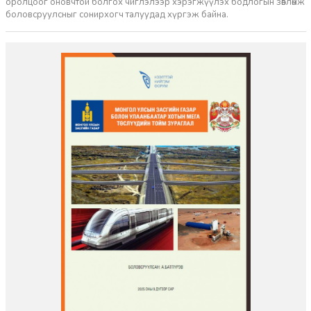
оролцоог оновчтой болгох чиглэлээр хэрэгжүүлэх бодлогын зөвлөмж
боловсруулсныг сонирхогч талуудад хүргэж байна.