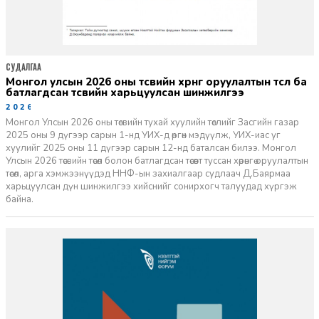
СУДАЛГАА
монгол улсын 2026 оны төсвийн хөрөнгө оруулалтын төсөл ба
батлагдсан төсвийн харьцуулсан шинжилгээ
2026-01-15
Монгол Улсын 2026 оны төсвийн тухай хуулийн төслийг Засгийн газар
2025 оны 9 дүгээр сарын 1-нд УИХ-д өргөн мэдүүлж, УИХ-иас уг
хуулийг 2025 оны 11 дүгээр сарын 12-нд баталсан билээ. Монгол
Улсын 2026 төсвийн төсөл болон батлагдсан төсөвт туссан хөрөнгө оруулалтын
төсөл, арга хэмжээнүүдэд ННФ-ын захиалгаар судлаач Д.Баярмаа
харьцуулсан дүн шинжилгээ хийснийг сонирхогч талуудад хүргэж
байна.