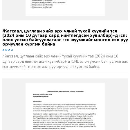
жагсаал, цуглаан хийх эрх чөлөөний тухай хуулийн төсөл
(2024 оны 10 дугаар сард нийтлэгдсэн хувилбар)-д icnl
олон улсын байгууллагаас өгсөн шүүмжийг монгол хэл рүү
орчуулан хүргэж байна
2024-11-21
Жагсаал, цуглаан хийх эрх чөлөөний тухай хуулийн төсөл (2024 оны 10
дугаар сард нийтлэгдсэн хувилбар)-д ICNL олон улсын байгууллагаас
өгсөн шүүмжийг монгол хэл рүү орчуулан хүргэж байна.