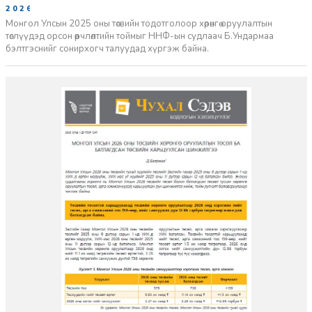
2026-02-03
Монгол Улсын 2025 оны төсвийн тодотголоор хөрөнгө оруулалтын
төслүүдэд орсон өөрчлөлтийн тоймыг ННФ-ын судлаач Б.Ундармаа
бэлтгэснийг сонирхогч талуудад хүргэж байна.