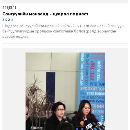
ПОДКАСТ
сонгуулийн манаанд - цуврал подкаст
2024-06-12
Шударга сонгуулийн төлөө иргэний нийгмийн хяналт сүлжээний гишүүн
байгууллагуудын оролцсон сонгогчийн боловсролд зориулсан
цуврал подкаст