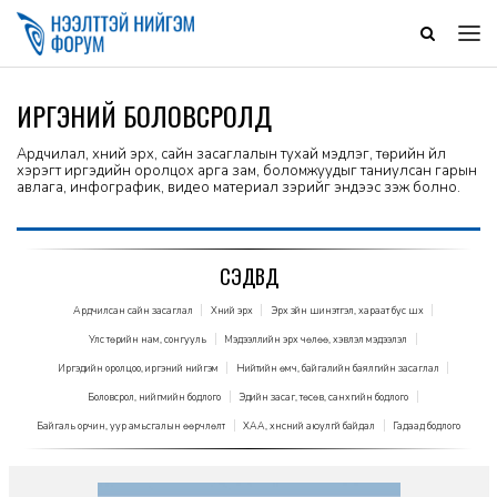
ИРГЭНИЙ БОЛОВСРОЛД
Ардчилал, хүний эрх, сайн засаглалын тухай мэдлэг, төрийн үйл
хэрэгт иргэдийн оролцох арга зам, боломжуудыг таниулсан гарын
авлага, инфографик, видео материал зэрийг эндээс үзэж болно.
СЭДВҮҮД
Ардчилсан сайн засаглал
Хүний эрх
Эрх зүйн шинэтгэл, хараат бус шүүх
Улс төрийн нам, сонгууль
Мэдээллийн эрх чөлөө, хэвлэл мэдээлэл
Иргэдийн оролцоо, иргэний нийгэм
Нийтийн өмч, байгалийн баялгийн засаглал
Боловсрол, нийгмийн бодлого
Эдийн засаг, төсөв, санхүүгийн бодлого
Байгаль орчин, уур амьсгалын өөрчлөлт
ХАА, хүнсний аюулгүй байдал
Гадаад бодлого