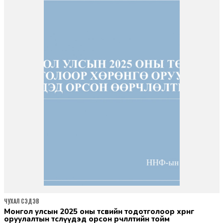
ЧУХАЛ СЭДЭВ
монгол улсын 2025 оны төсвийн тодотголоор хөрөнгө
оруулалтын төслүүдэд орсон өөрчлөлтийн тойм