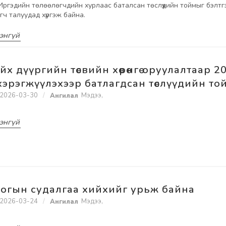
н Иргэдийн төлөөлөгчдийн хурлаас баталсан төслүүдийн тоймыг бэлтг
гч талуудад хүргэж байна.
энгүй
йх дүүргийн төсвийн хөрөнгө оруулалтаар 2
хэрэгжүүлэхээр батлагдсан төслүүдийн то
2026-03-30
Мэдээ
,
энгүй
огын судалгаа хийхийг урьж байна
2026-03-24
Мэдээ
,