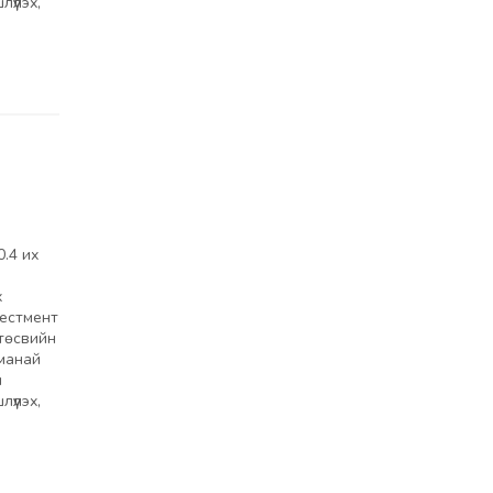
үүлэх,
.4 их
х
вестмент
төсвийн
 манай
н
үүлэх,