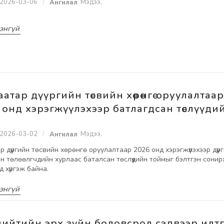
2026-03-06
Мэдээ
,
энгүй
аатар дүүргийн төсвийн хөрөнгө оруулалтаа
 онд хэрэгжүүлэхээр батлагдсан төслүүди
2026-03-02
Мэдээ
,
р дүүргийн төсвийн хөрөнгө оруулалтаар 2026 онд хэрэгжүүлэхээр дүүр
н төлөөлгчдийн хурлаас баталсан төслүүдийн тоймыг бэлтгэн сонир
д хүргэж байна.
энгүй
нийтийн эрх зүйн боловсрол сэдвээр илт