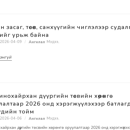
н засаг, төсөв, санхүүгийн чиглэлээр судал
ийг урьж байна
2026-04-09
Мэдээ
,
энгүй
инохайрхан дүүргийн төсвийн хөрөнгө
лалтаар 2026 онд хэрэгжүүлэхээр батлаг
үүдийн тойм
2026-04-06
Мэдээ
,
хайрхан дүүргийн төсвийн хөрөнгө оруулалтаар 2026 онд хэрэгжүүлэх