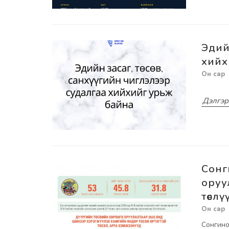
Эдий
хийх
Дэлгэр
Сонг
оруу
төсл
Сонгино