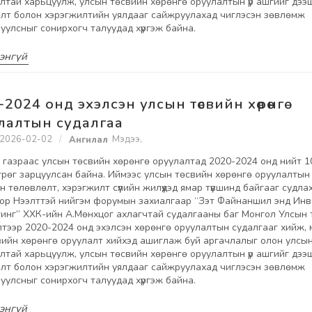
лтай харьцуулж, улсын төсвийн хөрөнгө оруулалтын үр ашгийг дээшл
лт болон хэрэгжилтийн уялдааг сайжруулахад чиглэсэн зөвлөмж
уулсныг сонирхогч талуудад хүргэж байна.
энгүй
-2024 онд эхэлсэн улсын төсвийн хөрөнгө
лалтын судалгаа
2026-02-02
Мэдээ
,
 газраас улсын төсвийн хөрөнгө оруулалтад 2020-2024 онд нийт 10
грөг зарцуулсан байна. Иймээс улсын төсвийн хөрөнгө оруулалтын
йн төлөвлөлт, хэрэгжилт сүүлийн жилүүдэд ямар түвшинд байгааг судла
ор Нээлттэй нийгэм форумын захиалгаар “Зэт Файнаншил энд Ин
инг” ХХК-ийн А.Мөнхцог ахлагчтай судалгааны баг Монгол Улсын 
илтээр 2020-2024 онд эхэлсэн хөрөнгө оруулалтын судалгааг хийж,
вийн хөрөнгө оруулалт хийхэд ашиглаж буй аргачлалыг олон улсы
лтай харьцуулж, улсын төсвийн хөрөнгө оруулалтын үр ашгийг дээшл
лт болон хэрэгжилтийн уялдааг сайжруулахад чиглэсэн зөвлөмж
уулсныг сонирхогч талуудад хүргэж байна.
энгүй