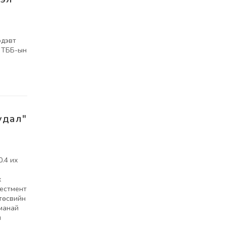
эдэвт
ц ТББ-ын
удал"
.4 их
х
вестмент
төсвийн
 манай
н