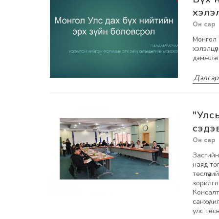
хэлэ
Монгол 
хэлэлцү
дэмжлэг
Дэлгэр
"Улс
сэдэ
Засгийн
наяд тө
төслүүди
зорилго
Консалт
санхүүж
улс төс