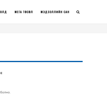
РОЛД
МЕГА ТӨСӨЛ
МЭДЭЭЛЛИЙН САН
н
 болно.