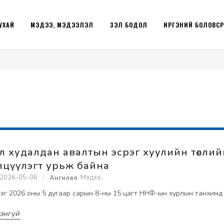
УХАЙ
МЭДЭЭ, МЭДЭЭЛЭЛ
ҮЗЭЛ БОДОЛ
ИРГЭНИЙ БОЛОВС
л худалдан авалтын эсрэг хуулийн төслий
лцүүлэгт урьж байна
2026-05-06
Мэдээ
,
үлэг 2026 оны 5 дугаар сарын 8-ны 15 цагт ННФ-ын хурлын танхимд
энгүй