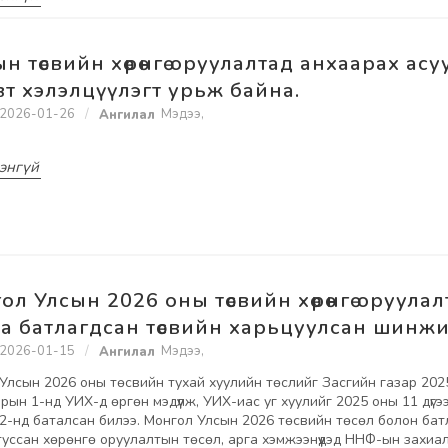
ын төсвийн хөрөнгө оруулалтад анхаарах асу
вт хэлэлцүүлэгт урьж байна.
2026-01-26
Мэдээ
,
энгүй
ол Улсын 2026 оны төсвийн хөрөнгө оруула
л ба батлагдсан төсвийн харьцуулсан шинж
2026-01-15
Мэдээ
,
Улсын 2026 оны төсвийн тухай хуулийн төслийг Засгийн газар 202
сарын 1-нд УИХ-д өргөн мэдүүлж, УИХ-иас уг хуулийг 2025 оны 11 дүгэ
2-нд баталсан билээ. Монгол Улсын 2026 төсвийн төсөл болон бат
туссан хөрөнгө оруулалтын төсөл, арга хэмжээнүүдэд ННФ-ын захиа