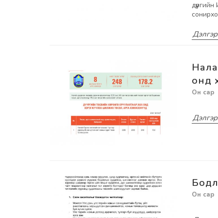
дүүргий
сонирхо
Дэлгэр
Нала
онд 
Дэлгэр
Бодл