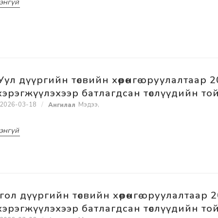
энгүй
Уул дүүргийн төсвийн хөрөнгө оруулалтаар 
хэрэгжүүлэхээр батлагдсан төслүүдийн то
2026-03-18
Мэдээ
,
энгүй
гол дүүргийн төсвийн хөрөнгө оруулалтаар 
хэрэгжүүлэхээр батлагдсан төслүүдийн то