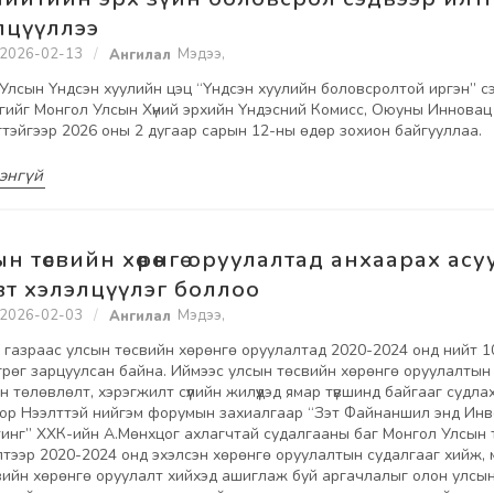
лцүүллээ
2026-02-13
Мэдээ
,
Улсын Үндсэн хуулийн цэц “Үндсэн хуулийн боловсролтой иргэн” с
үлгийг Монгол Улсын Хүний эрхийн Үндэсний Комисс, Оюуны Иннова
тэйгээр 2026 оны 2 дугаар сарын 12-ны өдөр зохион байгууллаа.
энгүй
ын төсвийн хөрөнгө оруулалтад анхаарах асу
вт хэлэлцүүлэг боллоо
2026-02-03
Мэдээ
,
 газраас улсын төсвийн хөрөнгө оруулалтад 2020-2024 онд нийт 10
грөг зарцуулсан байна. Иймээс улсын төсвийн хөрөнгө оруулалтын
йн төлөвлөлт, хэрэгжилт сүүлийн жилүүдэд ямар түвшинд байгааг судла
ор Нээлттэй нийгэм форумын захиалгаар “Зэт Файнаншил энд Ин
инг” ХХК-ийн А.Мөнхцог ахлагчтай судалгааны баг Монгол Улсын 
илтээр 2020-2024 онд эхэлсэн хөрөнгө оруулалтын судалгааг хийж,
вийн хөрөнгө оруулалт хийхэд ашиглаж буй аргачлалыг олон улсы