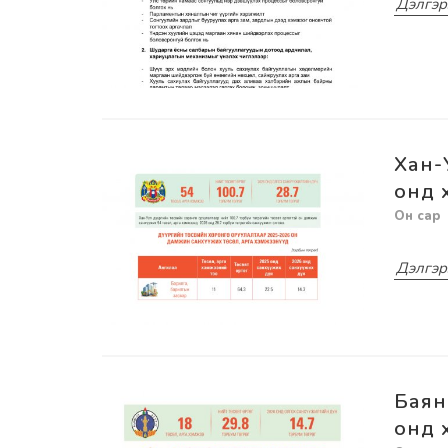
Дэлгэр
Хан-
онд 
Дэлгэр
Баян
онд 