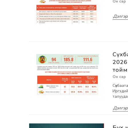
Дэлгэр
Сүхб
2026
тойм
Сүхбаата
Иргэдий
талууда
Дэлгэр
Бүх 