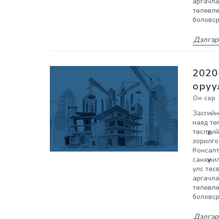
аргачла
төлөвлө
боловср
Дэлгэр
2020
оруу
Засгийн
наяд тө
төслүүди
зорилго
Консалт
санхүүж
улс төс
аргачла
төлөвлө
боловср
Дэлгэр