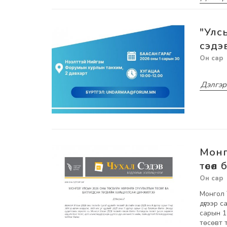
"Улс
сэдэ
Дэлгэр
Монг
төсө
Монгол 
дүгээр 
сарын 1
төсөвт 