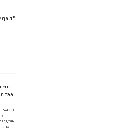
удал"
лтын
илгээ
5 оны 9
эр
лагдсан
лгаар