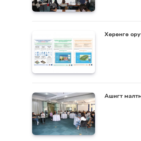
Хөрөнгө ору
Ашигт малтма