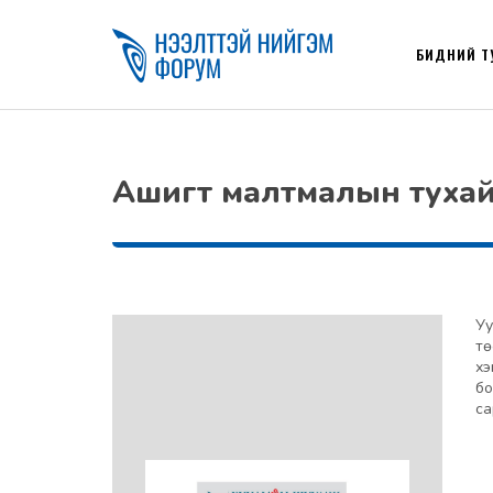
БИДНИЙ Т
Ашигт малтмалын тухай 
Уу
тө
хэ
бо
са