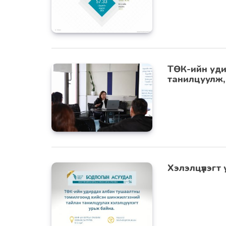
ТӨК-ийн уди
танилцуулж, 
Хэлэлцүүлэгт