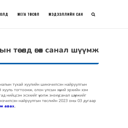
РОЛД
МЕГА ТӨСӨЛ
МЭДЭЭЛЛИЙН САН
төсөлд өгөх санал шүүмж
тмалын тухай хуулийн шинэчилсэн найруулгын
 хууль тогтоомж, олон улсын хүний эрхийн хэм
д нийцсэн эсэхийг үнэлж энэхүү санал шүүмжийг
инэчилсэн найруулгын төслийн 2023 оны 03 дугаар
ж авах
.