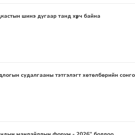
кастын шинэ дугаар танд хүрч байна
длогын судалгааны тэтгэлэгт хөтөлбөрийн сонг
ьчдын манлайллын форум - 2026” боллоо