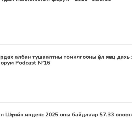
рдах албан тушаалтны томилгооны үйл явц дахь
Форум Podcast №16
н Шүүхийн индекс 2025 оны байдлаар 57,33 оноот