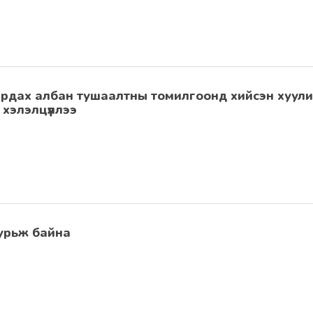
рдах албан тушаалтны томилгоонд хийсэн хуул
хэлэлцүүллээ
 урьж байна