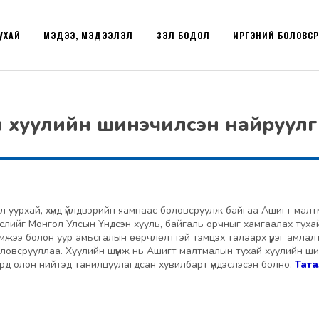
УХАЙ
МЭДЭЭ, МЭДЭЭЛЭЛ
ҮЗЭЛ БОДОЛ
ИРГЭНИЙ БОЛОВС
хуулийн шинэчилсэн найруулгын 
л уурхай, хүнд үйлдвэрийн яамнаас боловсруулж байгаа Ашигт мал
слийг Монгол Улсын Үндсэн хууль, байгаль орчныг хамгаалах тухай
мжээ болон уур амьсгалын өөрчлөлттэй тэмцэх талаарх үүрэг амлалта
ловсрууллаа. Хуулийн шүүмж нь Ашигт малтмалын тухай хуулийн ш
рд олон нийтэд танилцуулагдсан хувилбарт үндэслэсэн болно.
Тата