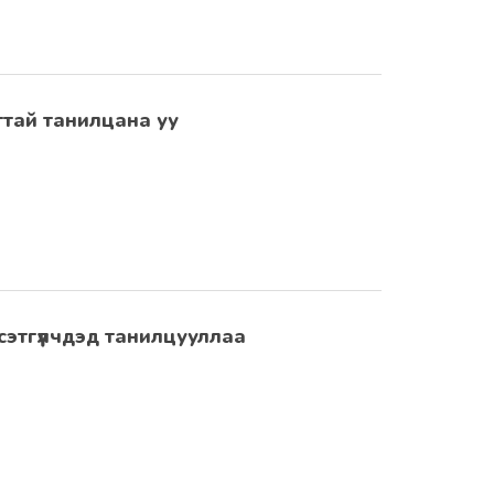
тай танилцана уу
сэтгүүлчдэд танилцууллаа