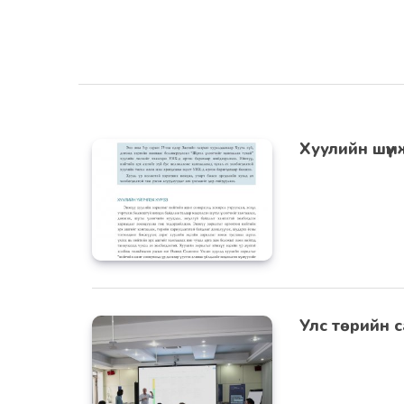
Хуулийн шүү
Улс төрийн с