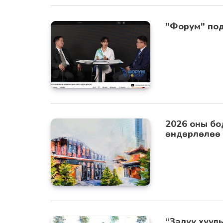
"Форум" под
2026 оны бо
өндөрлөлөө
“Залуу хуул