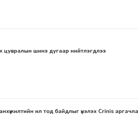
мж цувралын шинэ дугаар нийтлэгдлээ
анхүүжилтийн ил тод байдлыг үнэлэх Crinis аргач