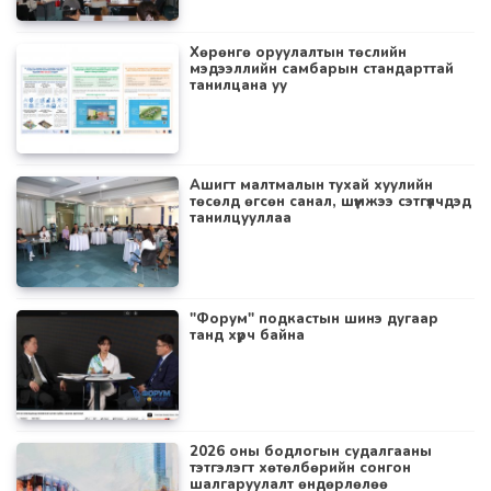
Хөрөнгө оруулалтын төслийн
мэдээллийн самбарын стандарттай
танилцана уу
Ашигт малтмалын тухай хуулийн
төсөлд өгсөн санал, шүүмжээ сэтгүүлчдэд
танилцууллаа
"Форум" подкастын шинэ дугаар
танд хүрч байна
2026 оны бодлогын судалгааны
тэтгэлэгт хөтөлбөрийн сонгон
шалгаруулалт өндөрлөлөө