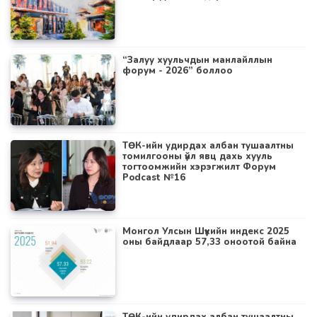
“Залуу хуульчдын манлайллын
форум - 2026” боллоо
ТӨК-ийн удирдах албан тушаалтны
томилгооны үйл явц дахь хууль
тогтоомжийн хэрэгжилт Форум
Podcast №16
Монгол Улсын Шүүхийн индекс 2025
оны байдлаар 57,33 оноотой байна