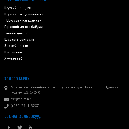
Шүүхийн индекс
Шүүхийн мэдээллийн сан
ТББ-уудын нэгдсэн сан
Гэрээний ил тод байдал
Төсвийн цагалбар
Шударга сонгууль
Эрх зүйн и-хөтөч
Шилэн нам
Хуучин вэб
ХОЛБОО БАРИХ
Монгол Улс, Улаанбаатар хот, Сүхбаатар дүүрэг, 1-р хороо, ​Л.Түдэвийн
гудамж 5/3, 14240
osf@forum.mn
(+976) 7611-3207
СОШИАЛ ХОЛБООСУУД