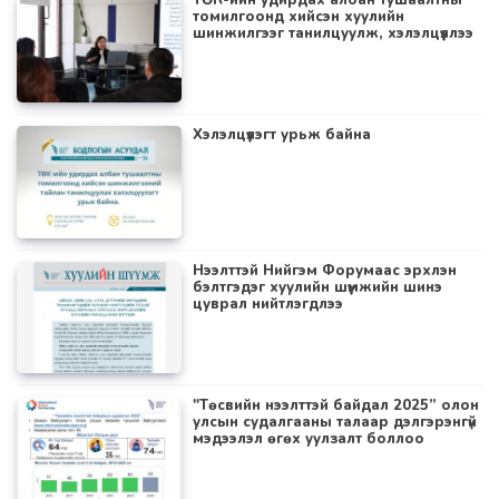
ТӨК-ийн удирдах албан тушаалтны
томилгоонд хийсэн хуулийн
шинжилгээг танилцуулж, хэлэлцүүллээ
Хэлэлцүүлэгт урьж байна
Нээлттэй Нийгэм Форумаас эрхлэн
бэлтгэдэг хуулийн шүүмжийн шинэ
цуврал нийтлэгдлээ
"Төсвийн нээлттэй байдал 2025” олон
улсын судалгааны талаар дэлгэрэнгүй
мэдээлэл өгөх уулзалт боллоо