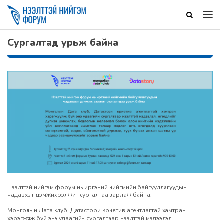
Сургалтад урьж байна
Нээлттэй нийгэм форум нь иргэний нийгмийн байгууллагуудын
чадавхыг дэмжих ээлжит сургалтаа зарлаж байна.
Монголын Дата клуб, Датастори криетив агентлагтай хамтран
хэрэгжүүлж буй энэ удаагийн сургалтаар нээлттэй мэдээлэл,