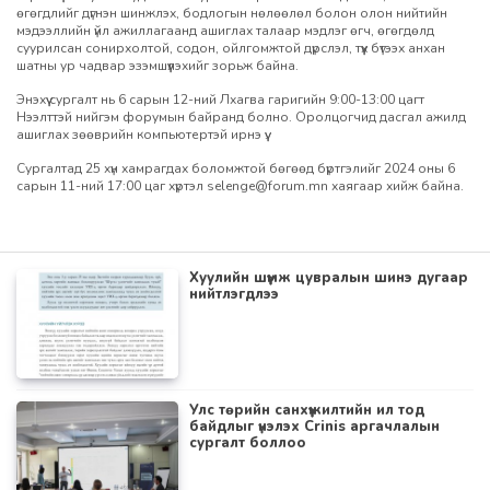
өгөгдлийг дүгнэн шинжлэх, бодлогын нөлөөлөл болон олон нийтийн
мэдээллийн үйл ажиллагаанд ашиглах талаар мэдлэг өгч, өгөгдөлд
суурилсан сонирхолтой, содон, ойлгомжтой дүрслэл, түүх бүтээх анхан
шатны ур чадвар эзэмшүүлэхийг зорьж байна.
Энэхүү сургалт нь 6 сарын 12-ний Лхагва гаригийн 9:00-13:00 цагт
Нээлттэй нийгэм форумын байранд болно. Оролцогчид дасгал ажилд
ашиглах зөөврийн компьютертэй ирнэ үү.
Сургалтад 25 хүн хамрагдах боломжтой бөгөөд бүртгэлийг 2024 оны 6
сарын 11-ний 17:00 цаг хүртэл
selenge@forum.mn
хаягаар хийж байна.
Хуулийн шүүмж цувралын шинэ дугаар
нийтлэгдлээ
Улс төрийн санхүүжилтийн ил тод
байдлыг үнэлэх Crinis аргачлалын
сургалт боллоо