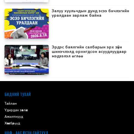
Залуу хуульчдын дунд эсээ бичлэгийн
уралдаан зарлаж байна
Эрдэс баялгийн салбарын эрх зүйн
шинэчлэлд орхигдсон асуудлуудаар
мэдээлэл өглөө
default
БИДНИЙ ТУХАЙ
Тайлан
Удирдах зөвлөл
Ажилтнууд
Хөтөлбөрүүд
ННФ - ААС ҮҮССЭН САЙТУУД