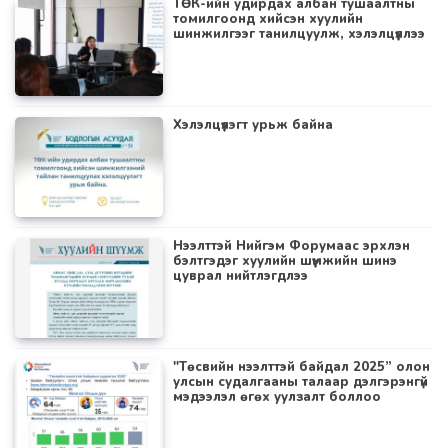
ТӨК-ийн удирдах албан тушаалтны
томилгоонд хийсэн хуулийн
шинжилгээг танилцуулж, хэлэлцүүллээ
Хэлэлцүүлэгт урьж байна
Нээлттэй Нийгэм Форумаас эрхлэн
бэлтгэдэг хуулийн шүүмжийн шинэ
цуврал нийтлэгдлээ
"Төсвийн нээлттэй байдал 2025” олон
улсын судалгааны талаар дэлгэрэнгүй
мэдээлэл өгөх уулзалт боллоо