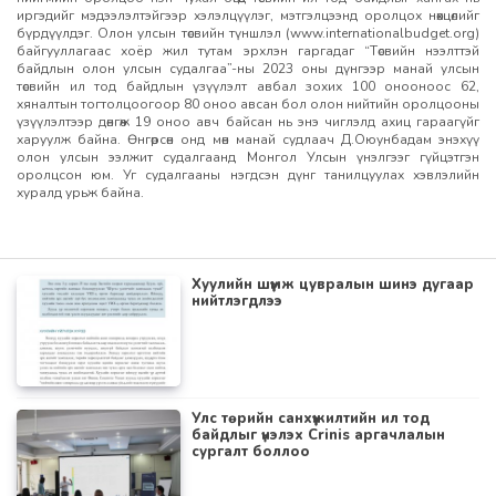
иргэдийг мэдээлэлтэйгээр хэлэлцүүлэг, мэтгэлцээнд оролцох нөхцөлийг
бүрдүүлдэг. Олон улсын төсвийн түншлэл (www.internationalbudget.org)
байгууллагаас хоёр жил тутам эрхлэн гаргадаг “Төсвийн нээлттэй
байдлын олон улсын судалгаа”-ны 2023 оны дүнгээр манай улсын
төсвийн ил тод байдлын үзүүлэлт авбал зохих 100 онооноос 62,
хяналтын тогтолцоогоор 80 оноо авсан бол олон нийтийн оролцооны
үзүүлэлтээр дөнгөж 19 оноо авч байсан нь энэ чиглэлд ахиц гараагүйг
харуулж байна. Өнгөрсөн онд мөн манай судлаач Д.Оюунбадам энэхүү
олон улсын ээлжит судалгаанд Монгол Улсын үнэлгээг гүйцэтгэн
оролцсон юм. Уг судалгааны нэгдсэн дүнг танилцуулах хэвлэлийн
хуралд урьж байна.
Хуулийн шүүмж цувралын шинэ дугаар
нийтлэгдлээ
Улс төрийн санхүүжилтийн ил тод
байдлыг үнэлэх Crinis аргачлалын
сургалт боллоо