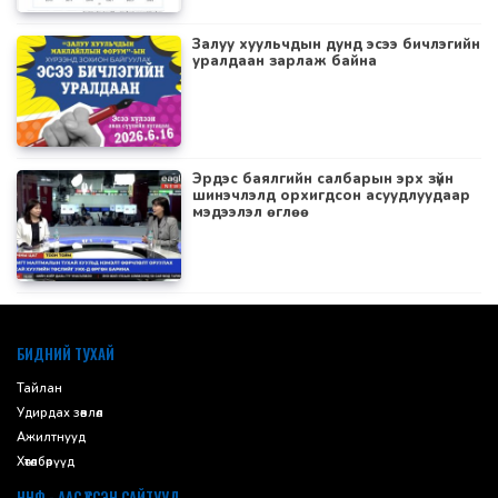
Залуу хуульчдын дунд эсээ бичлэгийн
уралдаан зарлаж байна
Эрдэс баялгийн салбарын эрх зүйн
шинэчлэлд орхигдсон асуудлуудаар
мэдээлэл өглөө
default
БИДНИЙ ТУХАЙ
Тайлан
Удирдах зөвлөл
Ажилтнууд
Хөтөлбөрүүд
ННФ - ААС ҮҮССЭН САЙТУУД