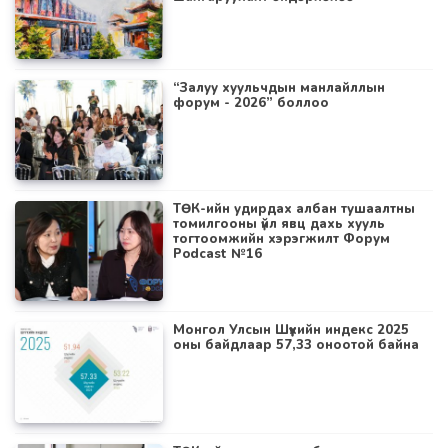
“Залуу хуульчдын манлайллын
форум - 2026” боллоо
ТӨК-ийн удирдах албан тушаалтны
томилгооны үйл явц дахь хууль
тогтоомжийн хэрэгжилт Форум
Podcast №16
Монгол Улсын Шүүхийн индекс 2025
оны байдлаар 57,33 оноотой байна