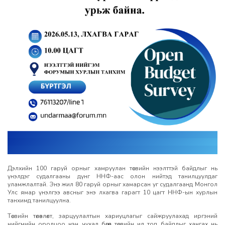
Дэлхийн 100 гаруй орныг хамруулан төсвийн нээлттэй байдлыг нь
үнэлдэг судалгааны дүнг ННФ-аас олон нийтэд танилцуулдаг
уламжлалтай. Энэ жил 80 гаруй орныг хамарсан уг судалгаанд Монгол
Улс ямар үнэлгээ авсныг энэ лхагва гарагт 10 цагт ННФ-ын хурлын
танхимд танилцуулна.
Төсвийн төлөвлөлт, зарцуулалтын хариуцлагыг сайжруулахад иргэний
нийгмийн оролцоо нэн чухал бөгөөд төсвийн ил тод байдлыг хангах нь