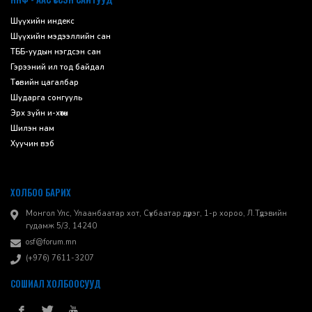
Шүүхийн индекс
Шүүхийн мэдээллийн сан
ТББ-уудын нэгдсэн сан
Гэрээний ил тод байдал
Төсвийн цагалбар
Шударга сонгууль
Эрх зүйн и-хөтөч
Шилэн нам
Хуучин вэб
ХОЛБОО БАРИХ
Монгол Улс, Улаанбаатар хот, Сүхбаатар дүүрэг, 1-р хороо, ​Л.Түдэвийн
гудамж 5/3, 14240
osf@forum.mn
(+976) 7611-3207
СОШИАЛ ХОЛБООСУУД