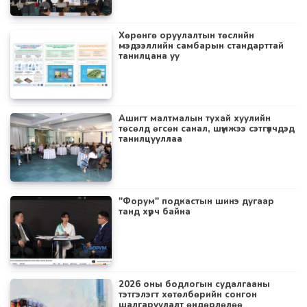
Хөрөнгө оруулалтын төслийн
мэдээллийн самбарын стандарттай
танилцана уу
Ашигт малтмалын тухай хуулийн
төсөлд өгсөн санал, шүүмжээ сэтгүүлчдэд
танилцууллаа
"Форум" подкастын шинэ дугаар
танд хүрч байна
2026 оны бодлогын судалгааны
тэтгэлэгт хөтөлбөрийн сонгон
шалгаруулалт өндөрлөлөө