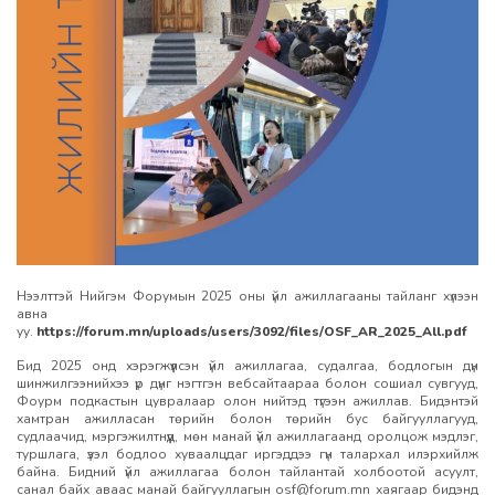
Нээлттэй Нийгэм Форумын 2025 оны үйл ажиллагааны тайланг хүлээн
авна
уу.
https://forum.mn/uploads/users/3092/files/OSF_AR_2025_All.pdf
Бид 2025 онд хэрэгжүүлсэн үйл ажиллагаа, судалгаа, бодлогын дүн
шинжилгээнийхээ үр дүнг нэгтгэн вебсайтаараа болон сошиал сувгууд,
Фоурм подкастын цувралаар олон нийтэд түгээн ажиллав. Бидэнтэй
хамтран ажилласан төрийн болон төрийн бус байгууллагууд,
судлаачид, мэргэжилтнүүд, мөн манай үйл ажиллагаанд оролцож мэдлэг,
туршлага, үзэл бодлоо хуваалцдаг иргэддээ гүн талархал илэрхийлж
байна. Бидний үйл ажиллагаа болон тайлантай холбоотой асуулт,
санал байх аваас манай байгууллагын
osf@forum.mn
хаягаар бидэнд