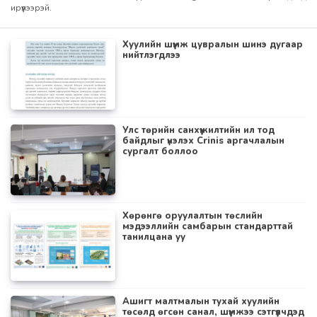
ирүүлээрэй.
Хуулийн шүүмж цувралын шинэ дугаар
нийтлэгдлээ
Улс төрийн санхүүжилтийн ил тод
байдлыг үнэлэх Crinis аргачлалын
сургалт боллоо
Хөрөнгө оруулалтын төслийн
мэдээллийн самбарын стандарттай
танилцана уу
Ашигт малтмалын тухай хуулийн
төсөлд өгсөн санал, шүүмжээ сэтгүүлчдэд