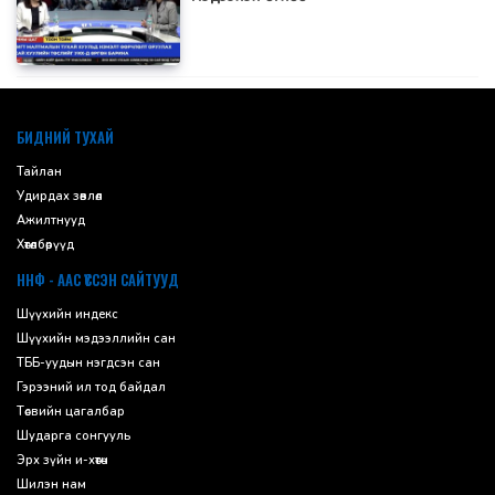
default
БИДНИЙ ТУХАЙ
Тайлан
Удирдах зөвлөл
Ажилтнууд
Хөтөлбөрүүд
ННФ - ААС ҮҮССЭН САЙТУУД
Шүүхийн индекс
Шүүхийн мэдээллийн сан
ТББ-уудын нэгдсэн сан
Гэрээний ил тод байдал
Төсвийн цагалбар
Шударга сонгууль
Эрх зүйн и-хөтөч
Шилэн нам