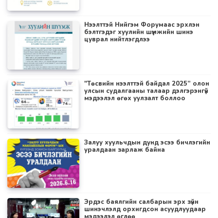
Нээлттэй Нийгэм Форумаас эрхлэн
бэлтгэдэг хуулийн шүүмжийн шинэ
цуврал нийтлэгдлээ
"Төсвийн нээлттэй байдал 2025” олон
улсын судалгааны талаар дэлгэрэнгүй
мэдээлэл өгөх уулзалт боллоо
Залуу хуульчдын дунд эсээ бичлэгийн
уралдаан зарлаж байна
Эрдэс баялгийн салбарын эрх зүйн
шинэчлэлд орхигдсон асуудлуудаар
мэдээлэл өглөө