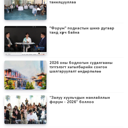
танилцууллаа
"Форум" подкастын шинэ дугаар
танд хүрч байна
2026 оны бодлогын судалгааны
тэтгэлэгт хөтөлбөрийн сонгон
шалгаруулалт өндөрлөлөө
“Залуу хуульчдын манлайллын
форум - 2026” боллоо