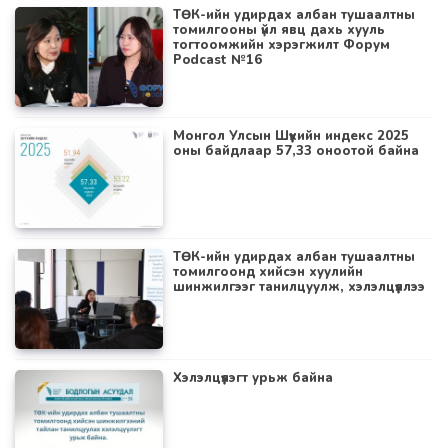
ТӨК-ийн удирдах албан тушаалтны
томилгооны үйл явц дахь хууль
тогтоомжийн хэрэгжилт Форум
Podcast №16
Монгол Улсын Шүүхийн индекс 2025
оны байдлаар 57,33 оноотой байна
ТӨК-ийн удирдах албан тушаалтны
томилгоонд хийсэн хуулийн
шинжилгээг танилцуулж, хэлэлцүүллээ
Хэлэлцүүлэгт урьж байна