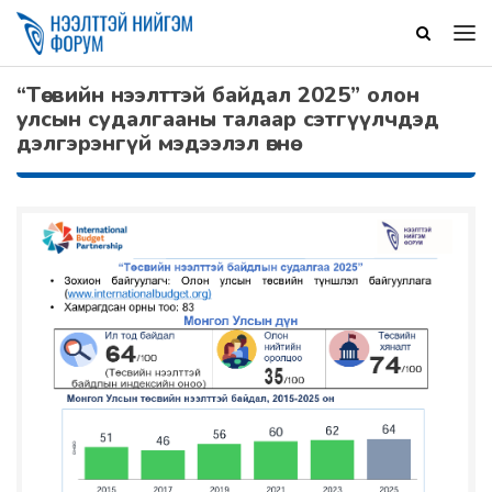
“Төсвийн нээлттэй байдал 2025” олон
улсын судалгааны талаар сэтгүүлчдэд
дэлгэрэнгүй мэдээлэл өгнө