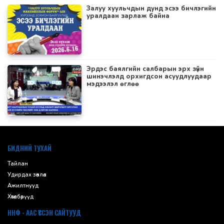
Залуу хуульчдын дунд эсээ бичлэгийн
уралдаан зарлаж байна
Эрдэс баялгийн салбарын эрх зүйн
шинэчлэлд орхигдсон асуудлуудаар
мэдээлэл өглөө
default
БИДНИЙ ТУХАЙ
Тайлан
Удирдах зөвлөл
Ажилтнууд
Хөтөлбөрүүд
ННФ - ААС ҮҮССЭН САЙТУУД