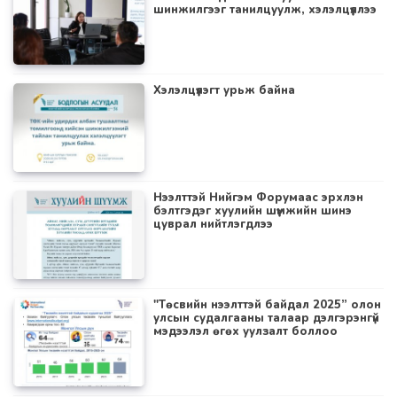
шинжилгээг танилцуулж, хэлэлцүүллээ
Хэлэлцүүлэгт урьж байна
Нээлттэй Нийгэм Форумаас эрхлэн
бэлтгэдэг хуулийн шүүмжийн шинэ
цуврал нийтлэгдлээ
"Төсвийн нээлттэй байдал 2025” олон
улсын судалгааны талаар дэлгэрэнгүй
мэдээлэл өгөх уулзалт боллоо