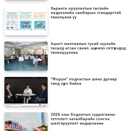
Хөрөнгө оруулалтын төслийн
мэдээллийн самбарын стандарттай
танилцана уу
Ашигт малтмалын тухай хуулийн
төсөлд өгсөн санал, шүүмжээ сэтгүүлчдэд
танилцууллаа
"Форум" подкастын шинэ дугаар
танд хүрч байна
2026 оны бодлогын судалгааны
тэтгэлэгт хөтөлбөрийн сонгон
шалгаруулалт өндөрлөлөө