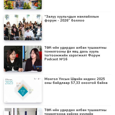
“Залуу хуульчдын манлайллын
форум - 2026” боллоо
ТӨК-ийн удирдах албан тушаалтны
томилгооны үйл явц дахь хууль
тогтоомжийн хэрэгжилт Форум
Podcast №16
Монгол Улсын Шүүхийн индекс 2025
оны байдлаар 57,33 оноотой байна
ТӨК-ийн удирдах албан тушаалтны
томилгоонд хийсэн хуулийн