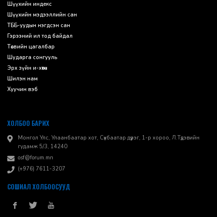
Шүүхийн индекс
Шүүхийн мэдээллийн сан
ТББ-уудын нэгдсэн сан
Гэрээний ил тод байдал
Төсвийн цагалбар
Шударга сонгууль
Эрх зүйн и-хөтөч
Шилэн нам
Хуучин вэб
ХОЛБОО БАРИХ
Монгол Улс, Улаанбаатар хот, Сүхбаатар дүүрэг, 1-р хороо, ​Л.Түдэвийн
гудамж 5/3, 14240
osf@forum.mn
(+976) 7611-3207
СОШИАЛ ХОЛБООСУУД