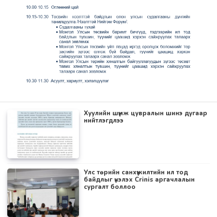
Хуулийн шүүмж цувралын шинэ дугаар
нийтлэгдлээ
Улс төрийн санхүүжилтийн ил тод
байдлыг үнэлэх Crinis аргачлалын
сургалт боллоо