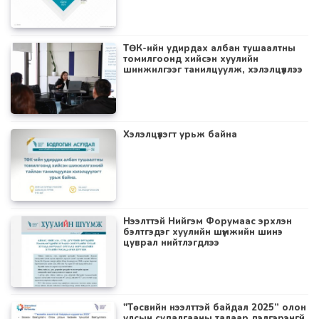
ТӨК-ийн удирдах албан тушаалтны
томилгоонд хийсэн хуулийн
шинжилгээг танилцуулж, хэлэлцүүллээ
Хэлэлцүүлэгт урьж байна
Нээлттэй Нийгэм Форумаас эрхлэн
бэлтгэдэг хуулийн шүүмжийн шинэ
цуврал нийтлэгдлээ
"Төсвийн нээлттэй байдал 2025” олон
улсын судалгааны талаар дэлгэрэнгүй