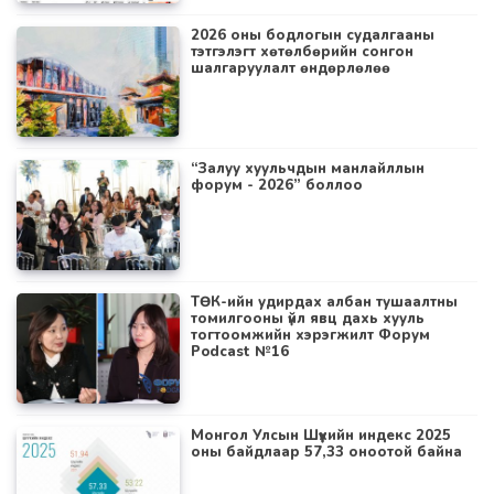
2026 оны бодлогын судалгааны
тэтгэлэгт хөтөлбөрийн сонгон
шалгаруулалт өндөрлөлөө
“Залуу хуульчдын манлайллын
форум - 2026” боллоо
ТӨК-ийн удирдах албан тушаалтны
томилгооны үйл явц дахь хууль
тогтоомжийн хэрэгжилт Форум
Podcast №16
Монгол Улсын Шүүхийн индекс 2025
оны байдлаар 57,33 оноотой байна