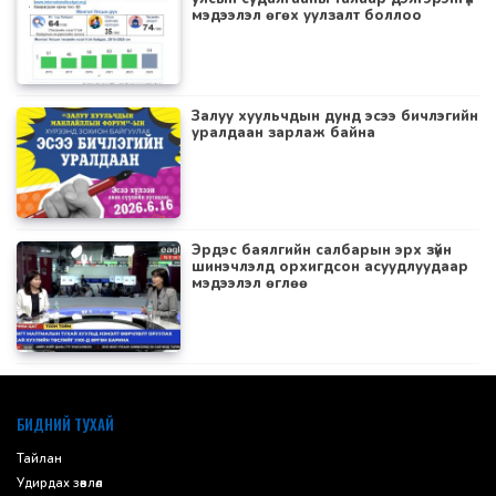
мэдээлэл өгөх уулзалт боллоо
Залуу хуульчдын дунд эсээ бичлэгийн
уралдаан зарлаж байна
Эрдэс баялгийн салбарын эрх зүйн
шинэчлэлд орхигдсон асуудлуудаар
мэдээлэл өглөө
default
БИДНИЙ ТУХАЙ
Тайлан
Удирдах зөвлөл