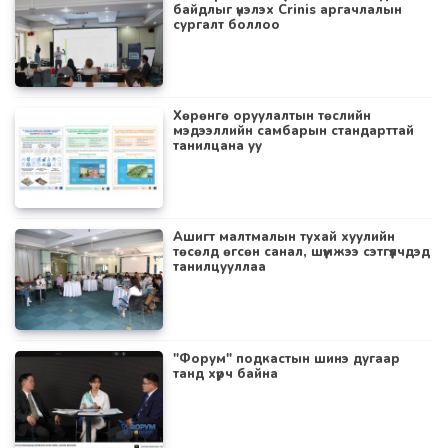
байдлыг үнэлэх Crinis аргачлалын
сургалт боллоо
Хөрөнгө оруулалтын төслийн
мэдээллийн самбарын стандарттай
танилцана уу
Ашигт малтмалын тухай хуулийн
төсөлд өгсөн санал, шүүмжээ сэтгүүлчдэд
танилцууллаа
"Форум" подкастын шинэ дугаар
танд хүрч байна