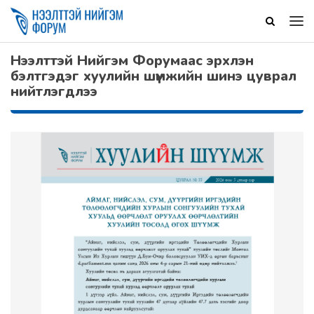
Нээлттэй Нийгэм Форумаас эрхлэн
бэлтгэдэг хуулийн шүүмжийн шинэ цуврал
нийтлэгдлээ