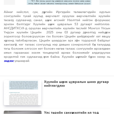
Аймаг нийслэл, сум, дүүргийн Иргэдийн төлөөлөгчдийн хурлын
сонгуулийн тухай хуульд өөрчлөлт оруулах өөрчлөлтийн хуулийн
төсөлд судлаачид санал, шүүмж өгснийг Нээлттэй нийгэм форумаас
эрхлэн бэлтгэдэг Хуулийн шүүмж цувралын 53 дугаарт нийтэллээ.
АНСДИТХСтХ-д оруулах өөрчлөлтийн хуулийн төслийг Монгол Улсын
Үндсэн хуулийн Цэцийн 2025 оны 03 дугаар дүгнэлтэд нийцүүлэх
зорилгоор боловсруулсан гэх боловч Цэцийн шийдвэрийг хэт явцуу
хүрээнд тайлбарласан, Цэцийн шаардсан эрх зүйн тодорхой байдлыг
хангаагүй, нэг талаас сонгуульд нэр дэвших сонирхолтой бүх талуудад
тэгш боломж олгосон мэт боловч нөгөө талаас сонгуулийн өрсөлдөөн
ижил гараанаас эхэлж тэнцвэртэй өрнөх боломжийг алдагдуулах
эрсдэлтэй гэж судлаачид үзэж байна. Хуулийн шүүмжийг бүрэн эхээр нь
эндээс
уншаарай.
Хуулийн шүүмж цувралын шинэ дугаар
нийтлэгдлээ
Улс төрийн санхүүжилтийн ил тод