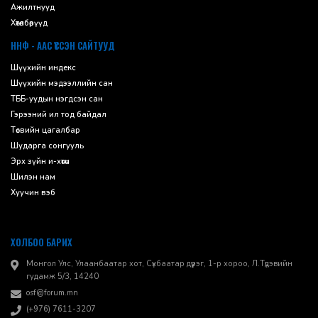
Ажилтнууд
Хөтөлбөрүүд
ННФ - ААС ҮҮССЭН САЙТУУД
Шүүхийн индекс
Шүүхийн мэдээллийн сан
ТББ-уудын нэгдсэн сан
Гэрээний ил тод байдал
Төсвийн цагалбар
Шударга сонгууль
Эрх зүйн и-хөтөч
Шилэн нам
Хуучин вэб
ХОЛБОО БАРИХ
Монгол Улс, Улаанбаатар хот, Сүхбаатар дүүрэг, 1-р хороо, ​Л.Түдэвийн
гудамж 5/3, 14240
osf@forum.mn
(+976) 7611-3207