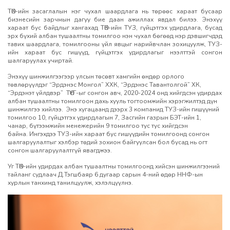
ТӨК-ийн засаглалын нэг чухал шаардлага нь төрөөс хараат бусаар
бизнесийн зарчмын дагуу бие даан ажиллах явдал билээ. Энэхүү
хараат бус байдлыг хангахад ТӨК-ийн ТУЗ, гүйцэтгэх удирдлага, бусад
эрх бүхий албан тушаалтны томилгоо нэн чухал бөгөөд нэр дэвшигчдэд
тавих шаардлага, томилгооны үйл явцыг нарийвчлан зохицуулж, ТУЗ-
ийн хараат бус гишүүд, гүйцэтгэх удирдлагыг нээлттэй сонгон
шалгаруулах учиртай.
Энэхүү шинжилгээгээр улсын төсөвт хамгийн өндөр орлого
төвлөрүүлдэг “Эрдэнэс Монгол” ХХК, “Эрдэнэс Тавантолгой” ХК,
“Эрдэнэт үйлдвэр” ТӨҮГ-ыг сонгон авч, 2020-2024 онд хийгдсэн удирдах
албан тушаалтны томилгоон дахь хууль тогтоомжийн хэрэгжилтэд дүн
шинжилгээ хийлээ. Энэ хугацаанд дээрх 3 компанид ТУЗ-ийн гишүүний
томилгоо 10, гүйцэтгэх удирдлагын 7, Засгийн газрын БЭТ-ийн 1,
чанар, бүтээмжийн менежерийн 9 томилгоо тус тус хийгдсэн
байна. Ингэхдээ ТУЗ-ийн хараат бус гишүүдийн томилгоонд сонгон
шалгаруулалтыг хэлбэр төдий зохион байгуулсан бол бусад нь огт
сонгон шалгаруулалтгүй явагджээ.
Уг ТӨК-ийн удирдах албан тушаалтны томилгоонд хийсэн шинжилгээний
тайланг судлаач Д.Тэгшбаяр 6 дугаар сарын 4-ний өдөр ННФ-ын
хурлын танхимд танилцуулж, хэлэлцүүлнэ.