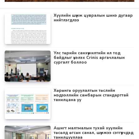
Хуулийн шүүмж цувралын шинэ дугаар
нийтлэгдлээ
Улс төрийн санхүүжилтийн ил тод
байдлыг үнэлэх Crinis аргачлалын
сургалт боллоо
Хөрөнгө оруулалтын төслийн
мэдээллийн самбарын стандарттай
танилцана уу
Ашигт малтмалын тухай хуулийн
төсөлд өгсөн санал, шүүмжээ сэтгүүлчдэд
танилцууллаа