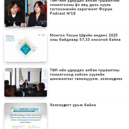
ТӨК-ийн удирдах албан тушаалтны
томилгооны үйл явц дахь хууль
тогтоомжийн хэрэгжилт Форум
Podcast №16
Монгол Улсын Шүүхийн индекс 2025
оны байдлаар 57,33 оноотой байна
ТӨК-ийн удирдах албан тушаалтны
томилгоонд хийсэн хуулийн
шинжилгээг танилцуулж, хэлэлцүүллээ
Хэлэлцүүлэгт урьж байна