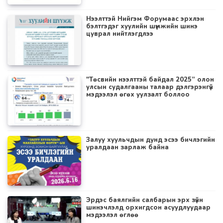
Нээлттэй Нийгэм Форумаас эрхлэн
бэлтгэдэг хуулийн шүүмжийн шинэ
цуврал нийтлэгдлээ
"Төсвийн нээлттэй байдал 2025” олон
улсын судалгааны талаар дэлгэрэнгүй
мэдээлэл өгөх уулзалт боллоо
Залуу хуульчдын дунд эсээ бичлэгийн
уралдаан зарлаж байна
Эрдэс баялгийн салбарын эрх зүйн
шинэчлэлд орхигдсон асуудлуудаар
мэдээлэл өглөө