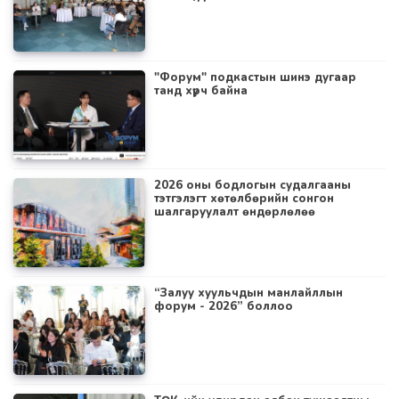
"Форум" подкастын шинэ дугаар
танд хүрч байна
2026 оны бодлогын судалгааны
тэтгэлэгт хөтөлбөрийн сонгон
шалгаруулалт өндөрлөлөө
“Залуу хуульчдын манлайллын
форум - 2026” боллоо