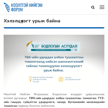
Хэлэлцүүлэгт урьж байна
Нээлттэй Нийгэм Форумаас Бодлогын асуудал цувралынхаа
ээлжит дугаарыг
ТӨК-ийн удирдах албан тушаалтны томилгоо: ТУЗ-
ийн гишүүн, гүйцэтгэх удирдлага, чанар, бүтээмжийн менежерийн
томилгоо
сэдвээр бэлтгэн нийтэллээ.