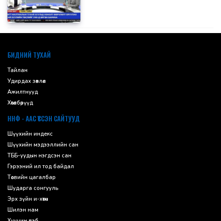
default
БИДНИЙ ТУХАЙ
Тайлан
Удирдах зөвлөл
Ажилтнууд
Хөтөлбөрүүд
ННФ - ААС ҮҮССЭН САЙТУУД
Шүүхийн индекс
Шүүхийн мэдээллийн сан
ТББ-уудын нэгдсэн сан
Гэрээний ил тод байдал
Төсвийн цагалбар
Шударга сонгууль
Эрх зүйн и-хөтөч
Шилэн нам
Хуучин вэб