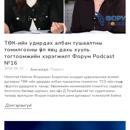
ТӨК-ийн удирдах албан тушаалтны
томилгооны үйл явц дахь хууль
тогтоомжийн хэрэгжилт Форум Podcast
№16
2026-06-23
Подкаст
,
Нээлттэй Нийгэм Форумаас Бодлогын асуудал цувралынхаа ээлжит
дугаарыг ТӨК-ийн удирдах албан тушаалтны томилгоо: ТУЗ-ийн гишүүн,
гүйцэтгэх удирдлага, чанар, бүтээмжийн менежерийн томилгоо сэдвээр
бэлтгэсэн бөгөөд судлаач, эрх зүйч Д.Тэгшбаяртай тус судалгааны
талаар ярилцсан Форум подкастын шинэ дугаарыг толилуулж байна.
Дэлгэрэнгүй