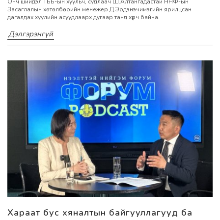
Онч шийдэл ТББ-ын хуульч, судлаач Ш.Алтангадастай ННФ-ын
Засаглалын хөтөлбөрийн менежер Д.Эрдэнэчимэгийн ярилцсан
дагалдах хуулийн асуудлаарх дугаар танд хүрч байна.
Дэлгэрэнгүй
Хараат бус хяналтын байгууллагууд ба