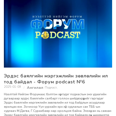
Эрдэс баялгийн мэргэжлийн зөвлөлийн ил
тод байдал - Форум podcast №6
2025-01-09
Подкаст
,
Нээлттэй Нийгэм Форумаас бэлтгэн хүргэдэг подкастын энэ удаагийн
дугаараар эрдэс баялгийн салбарт голлох шийдвэрүүдийг гаргадаг
Эрдэс баялгийн мэргэжлийн зөвлөлийн ил тод байдлын асуудлаар
ярилцах юм. Зочноор Уул уурхайн эрх зүй судлалын сан ТББ-ын
судлаач М.Дагва, Г.Сурахбаяр нар оролцож байна. Энэхүү сан нь саяхан
Эрдэс баялгийн мэргэжлийн зөвлөлийн ил тод байдалд дүн шинжилгээ