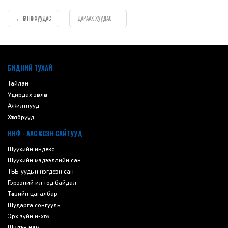
ӨМНӨХ ХУУДАС
ДАРААХ ХУУДАС
←
→
default
БИДНИЙ ТУХАЙ
Тайлан
Удирдах зөвлөл
Ажилтнууд
Хөтөлбөрүүд
ННФ - ААС ҮҮССЭН САЙТУУД
Шүүхийн индекс
Шүүхийн мэдээллийн сан
ТББ-уудын нэгдсэн сан
Гэрээний ил тод байдал
Төсвийн цагалбар
Шударга сонгууль
Эрх зүйн и-хөтөч
Шилэн нам