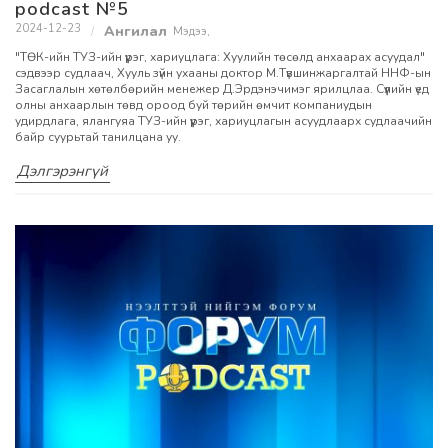
podcast №5
2024-12-23
Мэдээ
,
"ТӨК-ийн ТУЗ-ийн үүрэг, хариуцлага: Хуулийн төсөлд анхаарах асуудал"
сэдвээр судлаач, Хууль зүйн ухааны доктор М.Түвшинжаргалтай ННФ-ын
Засаглалын хөтөлбөрийн менежер Д.Эрдэнэчимэг ярилцлаа. Сүүлийн үед
олны анхаарлын төвд ороод буй төрийн өмчит компаниудын
удирдлага, ялангуяа ТУЗ-ийн үүрэг, хариуцлагын асуудлаарх судлаачийн
байр суурьтай танилцана уу.
Дэлгэрэнгүй