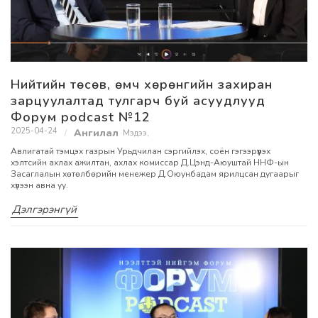
Нийтийн төсөв, өмч хөрөнгийн захиран
зарцуулалтад тулгарч буй асуудлууд
Форум podcast №12
2025-04-24
Мэдээ
,
Авлигатай тэмцэх газрын Урьдчилан сэргийлэх, соён гэгээрүүлэх
хэлтсийн ахлах ажилтан, ахлах комиссар Д.Цэнд-Аюуштай ННФ-ын
Засаглалын хөтөлбөрийн менежер Д.Оюунбадам ярилцсан дугаарыг
хүлээн авна уу.
Дэлгэрэнгүй