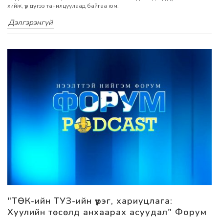
хийж, үр дүнгээ танилцуулаад байгаа юм.
Дэлгэрэнгүй
"ТӨК-ийн ТУЗ-ийн үүрэг, хариуцлага:
Хуулийн төсөлд анхаарах асуудал" Форум