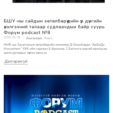
БШУ-ны сайдын хөтөлбөрүүдийн үр дүнгийн
үнэлгээний талаар судлаачдын байр суурь
Форум podcast №8
2025-02-24
Мэдээ
,
ННФ-ын Засаглалын хөтөлбөрийн менежер Д.Оюунбадам “АрБиДи
Консалтинг” ХХК-ийн судлаач Б.Ариунаа, С.Баттулга нартай ярилцсан
iшинэ дугаарыг хүлээн авна уу.
Дэлгэрэнгүй