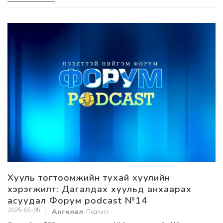
Хууль тогтоомжийн тухай хуулийн
хэрэгжилт: Дагалдах хуульд анхаарах
асуудал Форум podcast №14
2025-05-05
Подкаст
,