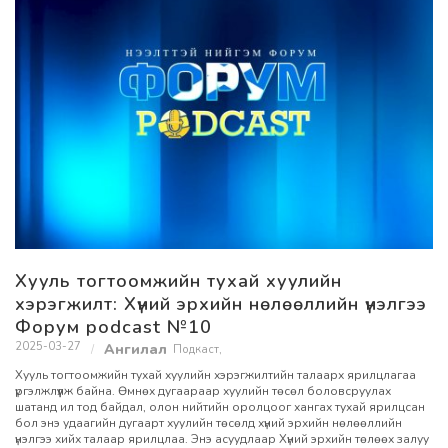
Хууль тогтоомжийн тухай хуулийн
хэрэгжилт: Хүний эрхийн нөлөөллийн үнэлгээ
Форум podcast №10
2025-03-27
Подкаст
,
Хууль тогтоомжийн тухай хуулийн хэрэгжилтийн талаарх ярилцлагаа
үргэлжлүүлж байна. Өмнөх дугаараар хуулийн төсөл боловсруулах
шатанд ил тод байдал, олон нийтийн оролцоог хангах тухай ярилцсан
бол энэ удаагийн дугаарт хуулийн төсөлд хүний эрхийн нөлөөллийн
үнэлгээ хийх талаар ярилцлаа. Энэ асуудлаар Хүний эрхийн төлөөх залуу