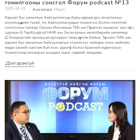
томилгооны сонсгол Форум podcast №13
2025-04-29
Мэдээ
,
Хараат бус хяналтын байгууллагууд буюу дөрөв дэх засаглалын
институцүүдийн тухай, тус байгууллагуудын томилгоо болон нээлттэй
сонсголын талаар Оюуны Инноваци ТББ-ын Гүйцэтгэх захирал, эрх зүйч,
судлаач Б.Төрболдтой ННФ-ын Засаглалын хөтөлбөрийн менежер
Д.Энхцэцэгийн ярилцсан дугаарыг танд хүргэж байна. Түүнчлэн УИХ-аас
хараат бус хяналтын байгууллагын томилгоог хийхдээ олон нийтийн
мэдэх эрхийг хангаж буй эсэх, удахгүй болох Ерөнхий аудиторын
томилгоонд анхаарах асуудал зэрэг сэдвийг хөндлөө.
Дэлгэрэнгүй