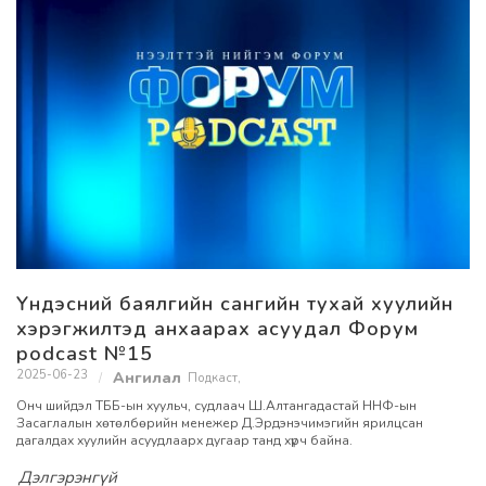
Үндэсний баялгийн сангийн тухай хуулийн
хэрэгжилтэд анхаарах асуудал Форум
podcast №15
2025-06-23
Подкаст
,
Онч шийдэл ТББ-ын хуульч, судлаач Ш.Алтангадастай ННФ-ын
Засаглалын хөтөлбөрийн менежер Д.Эрдэнэчимэгийн ярилцсан
дагалдах хуулийн асуудлаарх дугаар танд хүрч байна.
Дэлгэрэнгүй