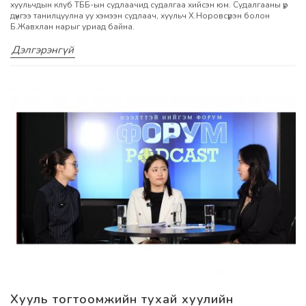
хуульчдын клуб ТББ-ын судлаачид судалгаа хийсэн юм. Судалгааны үр
дүнгээ танилцуулна уу хэмээн судлаач, хуульч Х.Норовсүрэн болон
Б.Жавхлан нарыг уриад байна.
Дэлгэрэнгүй
Хууль тогтоомжийн тухай хуулийн