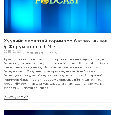
Хуулийг яаралтай горимоор батлах нь зөв
үү? Форум podcast №7
2025-01-23
Подкаст
,
Хууль тогтоомжийг нэн яаралтай горимоор өргөн мэдүүлж, хэлэлцэн
батлах явдал сүүлийн жилүүдэд эрс нэмэгдэж байна. 2016-2024 онд буюу
сүүлийн 8 жилийн хугацаанд Засгийн газраас нэн яаралтай горимоор
батлуулахаар 69 хуулийн төсөл өргөн мэдүүлсний 67 нь УИХ-аар
батлагджээ. Энэ удаагийн дугаараар хууль тогтоомжийг яаралтай
горимоор батлан гаргах нь зөв үү, улс орнуудад ийм жишиг бий юу,
хэрэв тийм бол ямар шалгуур, шаардлага тавигддаг талаар хуульч,
судлаач С.Билгүүнтэй ярилцлаа.
Дэлгэрэнгүй