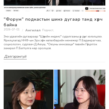
"Форум" подкастын шинэ дугаар танд хүрч
байна
2026-07-01
Подкаст
,
Энэ удаагийн дугаараар "Шүүхийн индекс" судалгааны үр дүнг хэлэлцлээ.
Ярилцлагад ННФ-ын Эрх зүйн хөтөлбөрийн менежер П.Бадамрагчаа,
социологич, судлаач Д.Аюуш, "Оюуны инноваци" төвийн Гүйцэтгэх
захирал П.Баттулга нар оролцов.
Дэлгэрэнгүй