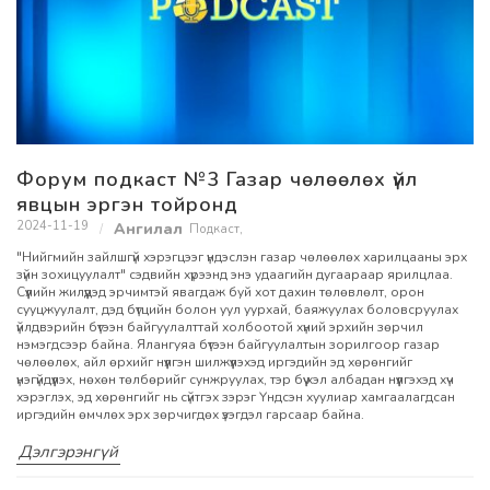
Форум подкаст №3 Газар чөлөөлөх үйл
явцын эргэн тойронд
2024-11-19
Подкаст
,
"Нийгмийн зайлшгүй хэрэгцээг үндэслэн газар чөлөөлөх харилцааны эрх
зүйн зохицуулалт" сэдвийн хүрээнд энэ удаагийн дугаараар ярилцлаа.
Сүүлийн жилүүдэд эрчимтэй явагдаж буй хот дахин төлөвлөлт, орон
сууцжуулалт, дэд бүтцийн болон уул уурхай, баяжуулах боловсруулах
үйлдвэрийн бүтээн байгуулалттай холбоотой хүний эрхийн зөрчил
нэмэгдсээр байна. Ялангуяа бүтээн байгуулалтын зорилгоор газар
чөлөөлөх, айл өрхийг нүүлгэн шилжүүлэхэд иргэдийн эд хөрөнгийг
үнэгүйдүүлэх, нөхөн төлбөрийг сунжруулах, тэр бүү хэл албадан нүүлгэхэд хүч
хэрэглэх, эд хөрөнгийг нь сүйтгэх зэрэг Үндсэн хуулиар хамгаалагдсан
иргэдийн өмчлөх эрх зөрчигдөх үзэгдэл гарсаар байна.
Дэлгэрэнгүй