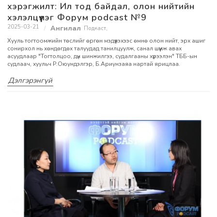
хэрэгжилт: Ил тод байдал, олон нийтийн
хэлэлцүүлэг Форум podcast №9
2025-03-21
Подкаст
,
Хууль тогтоомжийн төслийг өргөн мэдүүлэхээс өмнө олон нийт, эрх ашиг
сонирхол нь хөндөгдөх талуудад танилцуулж, санал шүүмж авах
асуудлаар "Тогтолцоо, дүн шинжилгээ, судалгааны хүрээлэн" ТББ-ын
судлаач, хуульч Р.Оюундэлгэр, Б.Ариунзаяа нартай ярицлаа.
Дэлгэрэнгүй