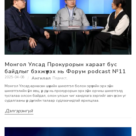
Монгол Улсад Прокурорын хараат бус
байдлыг бэхжүүлэх нь Форум podcast №11
2025-04-08
Подкаст
,
Монгол Улсад өрнөсөн шүүхийн шинэтгэл болон эрүүгийн эрх зүйн
шинэтгэлийн үйл явц, үр дүн нь прокурорын эрх зүйн орчны шинэтгэлд
тусгалаа олсон байдал, олон улсын чиг хандлага зэргийг авч үзсэн уг
судалгааны үр дүнгийн талаар судлаачидтай ярилцлаа.
Дэлгэрэнгүй