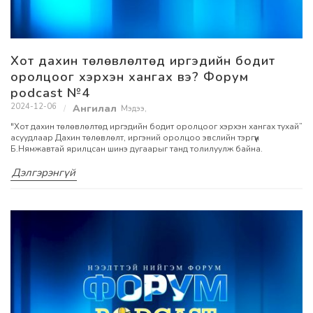
Хот дахин төлөвлөлтөд иргэдийн бодит
оролцоог хэрхэн хангах вэ? Форум
podcast №4
2024-12-06
Мэдээ
,
"Хот дахин төлөвлөлтөд иргэдийн бодит оролцоог хэрхэн хангах тухай”
асуудлаар Дахин төлөвлөлт, иргэний оролцоо эвслийн тэргүүн
Б.Нямжавтай ярилцсан шинэ дугаарыг танд толилуулж байна.
Дэлгэрэнгүй