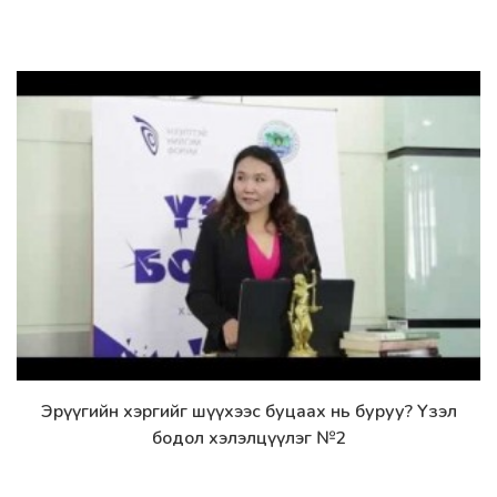
Эрүүгийн хэргийг шүүхээс буцаах нь буруу? Үзэл
Дэлгэрэнгүй
бодол хэлэлцүүлэг №2