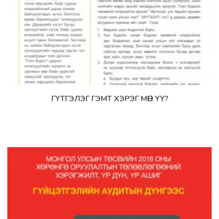
ГҮТГЭЛЭГ ГЭМТ ХЭРЭГ МӨН ҮҮ?
Дэлгэрэнгүй