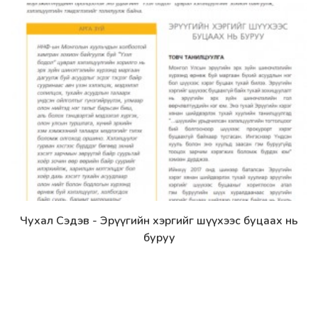
Чухал Сэдэв - Эрүүгийн хэргийг шүүхээс буцаах нь
Дэлгэрэнгүй
буруу