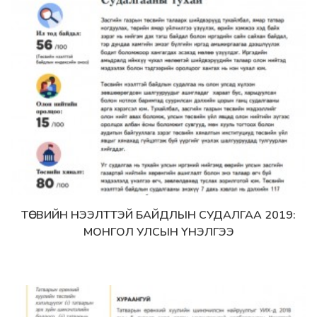
ТӨСВИЙН НЭЭЛТТЭЙ БАЙДЛЫН СУДАЛГАА 2019:
Дэлгэрэнгүй
МОНГОЛ УЛСЫН ҮНЭЛГЭЭ