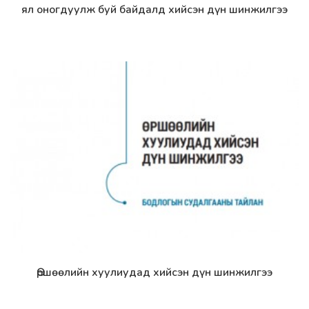
ял оногдуулж буй байдалд хийсэн дүн шинжилгээ
Өршөөлийн хуулиудад хийсэн дүн шинжилгээ
Дэлгэрэнгүй