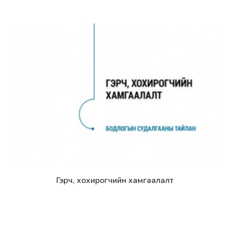
Гэрч, хохирогчийн хамгаалалт
Дэлгэрэнгүй