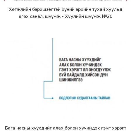
Хөгжлийн бэрхшээлтэй хүний эрхийн тухай хуульд
Дэлгэрэнгүй
өгөх санал, шүүмж - Хуулийн шүүмж №20
Бага насны хүүхдийг алах болон хүчиндэх гэмт хэрэгт
Дэлгэрэнгүй