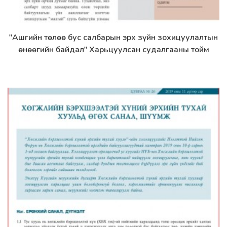
"Ашгийн төлөө бус салбарын эрх зүйн зохицуулалтын
Дэлгэрэнгүй
өнөөгийн байдал" Харьцуулсан судалгааны тойм