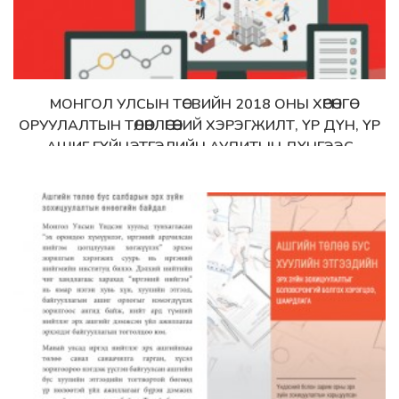
МОНГОЛ УЛСЫН ТӨСВИЙН 2018 ОНЫ ХӨРӨНГӨ
Дэлгэрэнгүй
ОРУУЛАЛТЫН ТӨЛӨВЛӨГӨӨНИЙ ХЭРЭГЖИЛТ, ҮР ДҮН, ҮР
АШИГ ГҮЙЦЭТГЭЛИЙН АУДИТЫН ДҮНГЭЭС