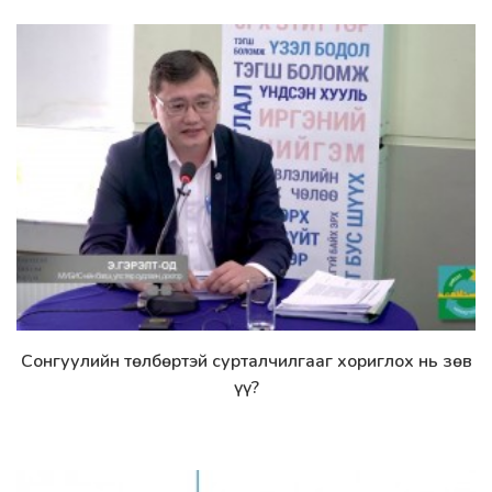
Сонгуулийн төлбөртэй сурталчилгааг хориглох нь зөв
Дэлгэрэнгүй
үү?