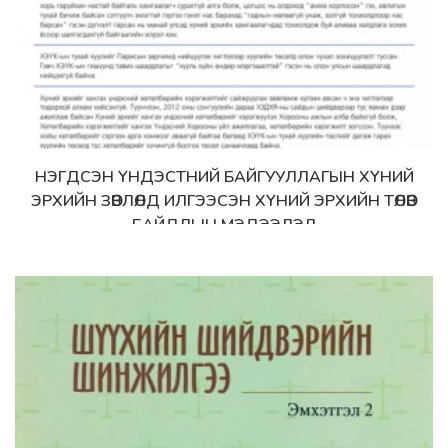
НЭГДСЭН ҮНДЭСТНИЙ БАЙГУУЛЛАГЫН ХҮНИЙ
Дэлгэрэнгүй
ЭРХИЙН ЗӨВЛӨЛД ИЛГЭЭСЭН ХҮНИЙ ЭРХИЙН ТӨЛӨВ
БАЙДЛЫН МЭДЭЭЛЭЛ