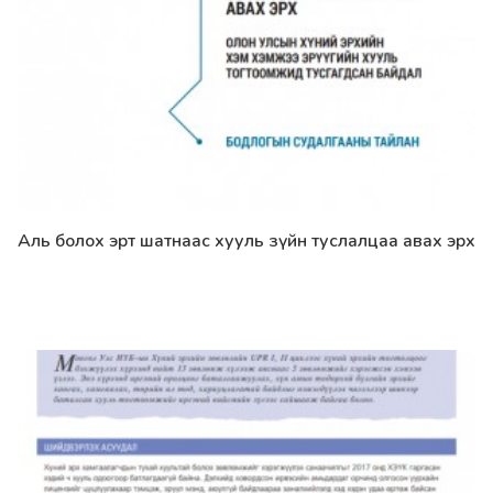
Аль болох эрт шатнаас хууль зүйн туслалцаа авах эрх
Дэлгэрэнгүй