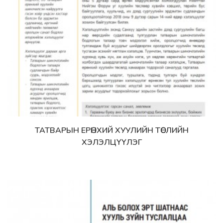
ТАТВАРЫН ЕРӨНХИЙ ХУУЛИЙН ТӨСЛИЙН
Дэлгэрэнгүй
ХЭЛЭЛЦҮҮЛЭГ