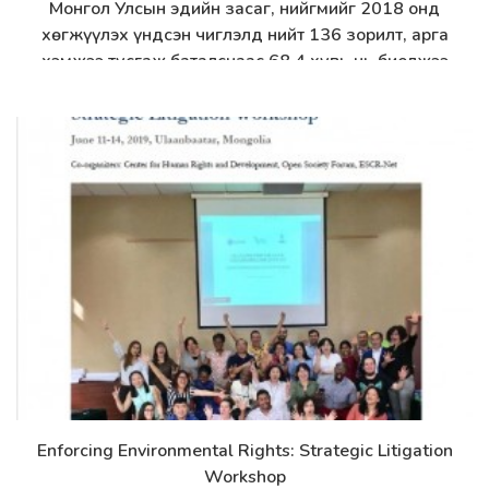
Монгол Улсын эдийн засаг, нийгмийг 2018 онд
Дэлгэрэнгүй
хөгжүүлэх үндсэн чиглэлд нийт 136 зорилт, арга
хэмжээ тусгаж баталснаас 68.4 хувь нь биелжээ
Үндэсний аудитын газрын тайлан/
Enforcing Environmental Rights: Strategic Litigation
Дэлгэрэнгүй
Workshop