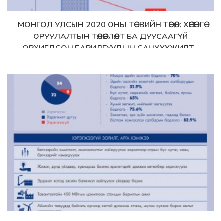
МОНГОЛ УЛСЫН 2020 ОНЫ ТӨСВИЙН ТӨСӨЛ: ХӨРӨНГӨ
Дэлгэрэнгүй
ОРУУЛАЛТЫН ТӨЛӨВЛӨЛТ БА ДУУСААГҮЙ
ОРХИГДСОН БАРИЛГУУДЫН САНХҮҮЖИЛТ -
инфографик