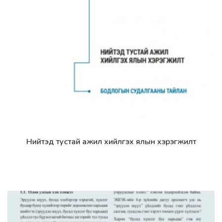
Нийтэд тустай ажил хийлгэх ялын хэрэгжилт
Дэлгэрэнгүй