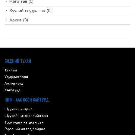
Мега төсөл
(0)
Хуулийн судалгаа
(0)
Архив
(0)
default
БИДНИЙ ТУХАЙ
Тайлан
Удирдах зөвлөл
Ажилтнууд
Хөтөлбөрүүд
ННФ - ААС ҮҮССЭН САЙТУУД
Шүүхийн индекс
Шүүхийн мэдээллийн сан
ТББ-уудын нэгдсэн сан
Гэрээний ил тод байдал