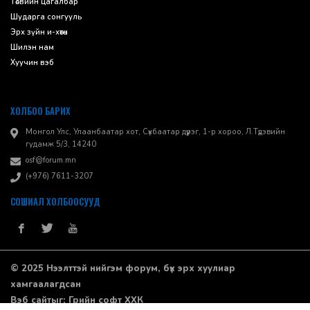
Төсвийн цагалбар
Шударга сонгууль
Эрх зүйн и-хөтөч
Шилэн нам
Хуучин вэб
ХОЛБОО БАРИХ
Монгол Улс, Улаанбаатар хот, Сүхбаатар дүүрэг, 1-р хороо, ​Л.Түдэвийн
гудамж 5/3, 14240
osf@forum.mn
(+976) 7611-3207
СОШИАЛ ХОЛБООСУУД
© 2025 Нээлттэй нийгэм форум, бүх эрх хуулиар
хамгаалагдсан
Вэб сайт
ыг:
Грийн софт ХХК