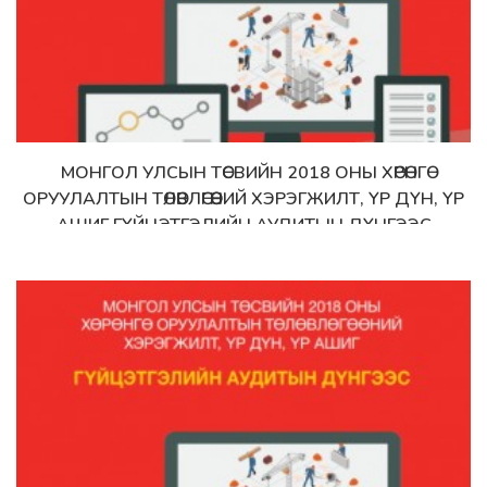
МОНГОЛ УЛСЫН ТӨСВИЙН 2018 ОНЫ ХӨРӨНГӨ
Дэлгэрэнгүй
ОРУУЛАЛТЫН ТӨЛӨВЛӨГӨӨНИЙ ХЭРЭГЖИЛТ, ҮР ДҮН, ҮР
АШИГ ГҮЙЦЭТГЭЛИЙН АУДИТЫН ДҮНГЭЭС