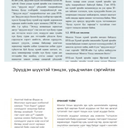
Эрүүдэн шүүхтэй тэмцэх, урьдчилан сэргийлэх
Дэлгэрэнгүй