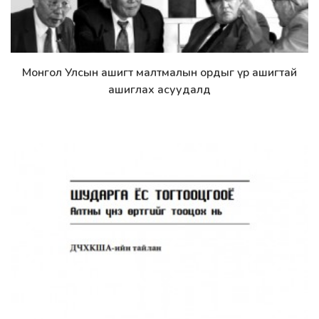
Монгол Улсын ашигт малтмалын ордыг үр ашигтай
Дэлгэрэнгүй
ашиглах асуудалд