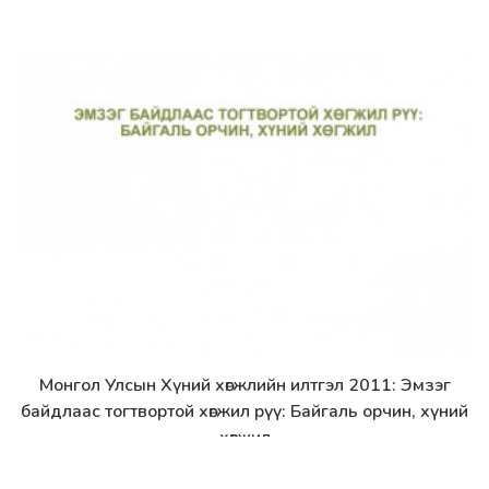
Монгол Улсын Хүний хөгжлийн илтгэл 2011: Эмзэг
Дэлгэрэнгүй
байдлаас тогтвортой хөгжил рүү: Байгаль орчин, хүний
хөгжил