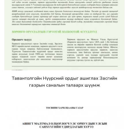
Тавантолгойн Нүүрсний ордыг ашиглах Засгийн
Дэлгэрэнгүй
газрын саналын талаарх шүүмж