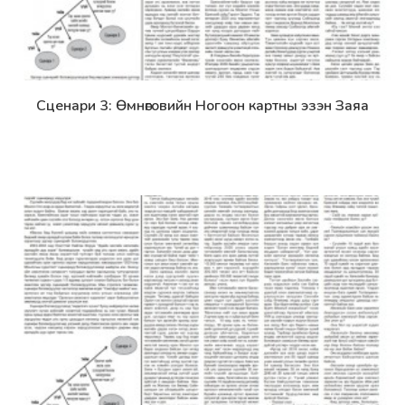
Сценари 3: Өмнөговийн Ногоон картны эзэн Заяа
Дэлгэрэнгүй