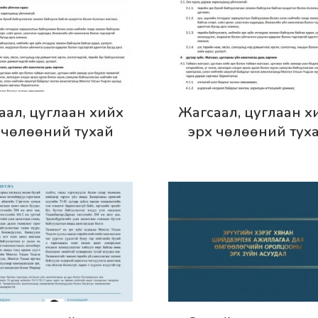
эрэнгүй
Дэлгэрэнгүй
аал, цуглаан хийх
Жагсаал, цуглаан х
 чөлөөний тухай
эрх чөлөөний тух
чилсэн найруулга)
(шинэчилсэн найруу
 10 дугаар сар
- Дөрөвдүгээр са