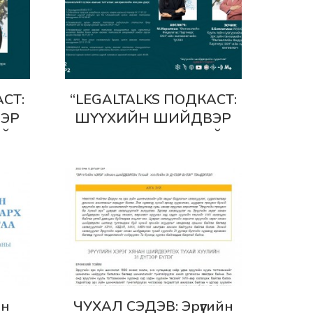
Дэлгэрэнгүй
СТ:
“LEGALTALKS ПОДКАСТ:
ЭР
ШҮҮХИЙН ШИЙДВЭР
АЙ
СУДАЛГАА” ТУСГАЙ
Э
ЦУВРАЛЫН ШИНЭ
ДУГААР
Дэлгэрэнгүй
йн
ЧУХАЛ СЭДЭВ: Эрүүгийн