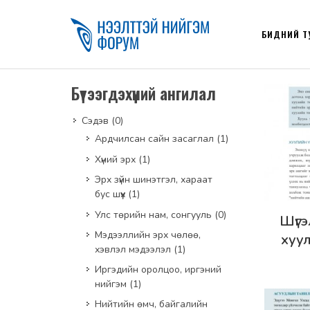
БИДНИЙ Т
Бүтээгдэхүүний ангилал
Сэдэв
(0)
Ардчилсан сайн засаглал
(1)
Хүний эрх
(1)
Эрх зүйн шинэтгэл, хараат
бус шүүх
(1)
Улс төрийн нам, сонгууль
(0)
Дэлг
Шүгэ
Мэдээллийн эрх чөлөө,
хуу
хэвлэл мэдээлэл
(1)
шүү
Иргэдийн оролцоо, иргэний
нийгэм
(1)
Нийтийн өмч, байгалийн