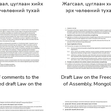
эрэнгүй
Дэлгэрэнгүй
аал, цуглаан хийх
Жагсаал, цуглаан х
 чөлөөний тухай
эрх чөлөөний тух
йн төсөл (2024 оны
хуулийн төсөл (2024
 сард нийтэлсэн
10 дугаар сард
бар)-д өгөх ННФ-
нийтлэгдсэн хувилба
ын санал
ICNL олон улсын
байгууллагаас өгс
шүүмжийг монгол хэл 
орчуулан хүргэж ба
эрэнгүй
Дэлгэрэнгүй
 comments to the
Draft Law on the Fre
ed draft Law on the
of Assembly, Mongol
edom of Assembly
(unofficial translatio
ber 2024 version of
the draft law)