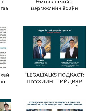
Дэлгэрэнгүй
ан
Өмгөөлөгчийн
гаа
мэргэжлийн ёс зүйн
н
хариуцлага, түүнтэй
йн
холбоотой маргаан
хянан шийдвэрлэж буй
практик, тулгамдаж буй
асуудал
Дэлгэрэнгүй
ухай
“LEGALTALKS ПОДКАСТ:
эн
ШҮҮХИЙН ШИЙДВЭР
өгөх
СУДАЛГАА” ТУСГАЙ
ЦУВРАЛЫН ШИНЭ
ДУГААР