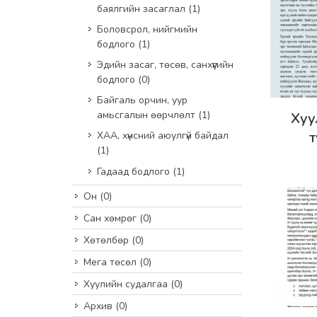
баялгийн засаглал
(1)
Боловсрол, нийгмийн
бодлого
(1)
Эдийн засаг, төсөв, санхүүгийн
бодлого
(0)
Байгаль орчин, уур
Дэлг
амьсгалын өөрчлөлт
(1)
Хуу
ХАА, хүнсний аюулгүй байдал
(1)
хэрэг
Гадаад бодлого
(1)
нөлө
Бодл
Он
(0)
Сан хөмрөг
(0)
Хөтөлбөр
(0)
Мега төсөл
(0)
Хуулийн судалгаа
(0)
Архив
(0)