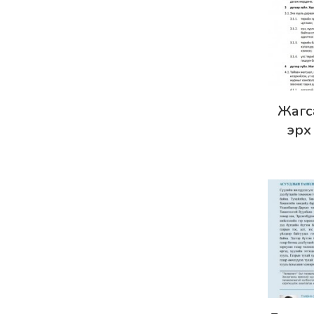
Дэлг
Жагс
эрх
(шинэ
-