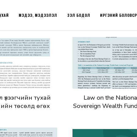
УХАЙ
МЭДЭЭ, МЭДЭЭЛЭЛ
ҮЗЭЛ БОДОЛ
ИРГЭНИЙ БОЛОВС
эрэнгүй
Дэлгэрэнгүй
л үлээгчийн тухай
Law on the Nationa
лийн төсөлд өгөх
Sovereign Wealth Fun
мж - Цуврал №54
Its Implementation: R
and Policy Options - P
brief №50