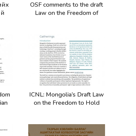
Дэлгэрэнгүй
ийх
OSF comments to the draft
ай
Law on the Freedom of
 оны
Assembly (April 2024
version of the draft law)
р)-д
өн
рүү
йна
Дэлгэрэнгүй
edom
ICNL: Mongolia’s Draft Law
ian
on the Freedom to Hold
n)
Peaceful Demonstrations
and Gatherings